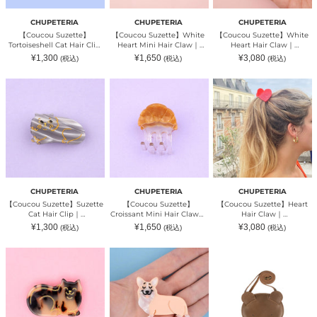
ペ
ュ
ペ
テ
ペ
テ
CHUPETERIA
CHUPETERIA
CHUPETERIA
リ
テ
リ
【Coucou Suzette】
【Coucou Suzette】White
【Coucou Suzette】White
ア）
リ
ア）
Tortoiseshell Cat Hair Clip
Heart Mini Hair Claw｜
Heart Hair Claw｜
ア）
｜CHUPETERIA（チュペテリ
CHUPETERIA（チュペテリ
CHUPETERIA（チュペテリ
通
通
通
¥1,300
¥1,650
¥3,080
(税込)
(税込)
(税込)
ア）
ア）
ア）
常
常
常
価
価
価
格
格
格
【Coucou
【Coucou
【Coucou
Suzette】
Suzette】
Suzette】
Suzette
Croissant
Heart
Cat
Mini
Hair
Hair
Hair
Claw
Clip
Claw
｜
｜
｜
CHUPETERIA（チ
CHUPETERIA（チ
CHUPETERIA（チ
ュ
ュ
ュ
ペ
ペ
ペ
テ
テ
テ
リ
CHUPETERIA
CHUPETERIA
CHUPETERIA
リ
リ
ア）
【Coucou Suzette】Suzette
【Coucou Suzette】
【Coucou Suzette】Heart
ア）
ア）
Cat Hair Clip｜
Croissant Mini Hair Claw｜
Hair Claw｜
CHUPETERIA（チュペテリ
CHUPETERIA（チュペテリ
CHUPETERIA（チュペテリ
通
通
通
¥1,300
¥1,650
¥3,080
(税込)
(税込)
(税込)
ア）
ア）
ア）
常
常
常
価
価
価
格
格
格
【Coucou
【Coucou
【Donsje】
Suzette】
Suzette】
Britta
Tabby
Corgi
Classic
Cat
Hair
Purse
Hair
Clip
-
Clip
｜
Bear
｜
CHUPETERIA（チ
｜