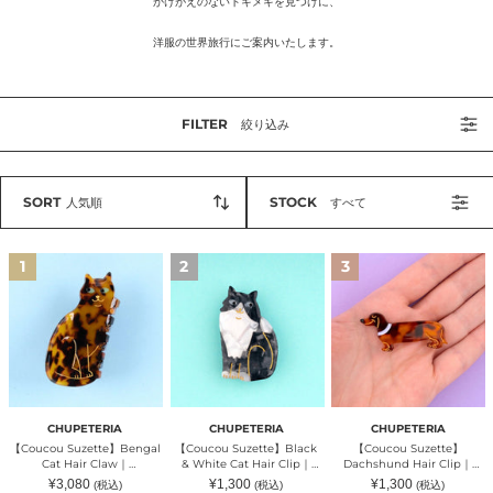
かけがえのないトキメキを見つけに、
洋服の世界旅行にご案内いたします。
FILTER
絞り込み
SORT
STOCK
人気順
すべて
【Coucou
【Coucou
【Coucou
1
2
3
Suzette】
Suzette】
Suzette】
Bengal
Black
Dachshund
Cat
&
Hair
Hair
White
Clip
Claw
Cat
｜
｜
Hair
CHUPETERIA（チ
CHUPETERIA（チ
Clip
ュ
ュ
｜
ペ
ペ
CHUPETERIA（チ
テ
テ
ュ
リ
CHUPETERIA
CHUPETERIA
CHUPETERIA
リ
ペ
ア）
【Coucou Suzette】Bengal
【Coucou Suzette】Black
【Coucou Suzette】
ア）
テ
Cat Hair Claw｜
& White Cat Hair Clip｜
Dachshund Hair Clip｜
リ
CHUPETERIA（チュペテリ
CHUPETERIA（チュペテリ
CHUPETERIA（チュペテリ
通
通
通
¥3,080
¥1,300
¥1,300
(税込)
(税込)
(税込)
ア）