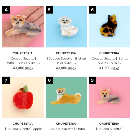
ア）
ア）
ア）
常
常
常
価
価
価
格
格
格
【Coucou
【Coucou
【Coucou
4
5
6
Suzette】
Suzette】
Suzette】
Yorkshire
Bichon
Bengal
Hair
Hair
Cat
Claw
Claw
Hair
｜
｜
Clip
CHUPETERIA（チ
CHUPETERIA（チ
｜
ュ
ュ
CHUPETERIA（チ
ペ
ペ
ュ
テ
テ
ペ
リ
リ
テ
CHUPETERIA
CHUPETERIA
CHUPETERIA
ア）
ア）
リ
【Coucou Suzette】
【Coucou Suzette】Bichon
【Coucou Suzette】Bengal
ア）
Yorkshire Hair Claw｜
Hair Claw｜
Cat Hair Clip｜
CHUPETERIA（チュペテリ
CHUPETERIA（チュペテリ
CHUPETERIA（チュペテリ
通
通
通
¥3,080
¥3,080
¥1,300
(税込)
(税込)
(税込)
ア）
ア）
ア）
常
常
常
価
価
価
格
格
格
【Coucou
【Coucou
【Coucou
7
8
9
Suzette】
Suzette】
Suzette】
Apple
Shiba
Yorkshire
Hair
Hair
Hair
Claw
Claw
Clip
｜
｜
｜
CHUPETERIA（チ
CHUPETERIA（チ
CHUPETERIA（チ
ュ
ュ
ュ
ペ
ペ
ペ
テ
テ
テ
リ
リ
リ
CHUPETERIA
CHUPETERIA
CHUPETERIA
ア）
ア）
ア）
【Coucou Suzette】Apple
【Coucou Suzette】Shiba
【Coucou Suzette】