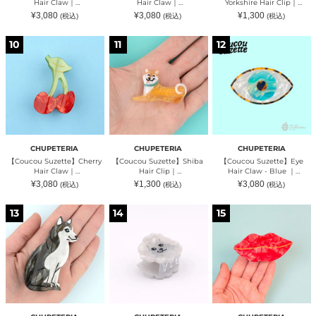
Hair Claw｜
Hair Claw｜
Yorkshire Hair Clip｜
CHUPETERIA（チュペテリ
CHUPETERIA（チュペテリ
CHUPETERIA（チュペテリ
通
通
通
¥3,080
¥3,080
¥1,300
(税込)
(税込)
(税込)
ア）
ア）
ア）
常
常
常
価
価
価
格
格
格
【Coucou
【Coucou
【Coucou
10
11
12
Suzette】
Suzette】
Suzette】
Cherry
Shiba
Eye
Hair
Hair
Hair
Claw
Clip
Claw
｜
｜
-
CHUPETERIA（チ
CHUPETERIA（チ
Blue
ュ
ュ
｜
ペ
ペ
CHUPETERIA（チ
テ
テ
ュ
リ
リ
ペ
CHUPETERIA
CHUPETERIA
CHUPETERIA
ア）
ア）
テ
【Coucou Suzette】Cherry
【Coucou Suzette】Shiba
【Coucou Suzette】Eye
リ
Hair Claw｜
Hair Clip｜
Hair Claw - Blue ｜
ア）
CHUPETERIA（チュペテリ
CHUPETERIA（チュペテリ
CHUPETERIA（チュペテリ
通
通
通
¥3,080
¥1,300
¥3,080
(税込)
(税込)
(税込)
ア）
ア）
ア）
常
常
常
価
価
価
格
格
格
【Coucou
【Coucou
【Coucou
13
14
15
Suzette】
Suzette】
Suzette】
Husky
Bichon
Lips
Hair
Mini
Hair
Claw
Hair
Claw
｜
Claw
｜
CHUPETERIA（チ
｜
CHUPETERIA（チ
ュ
CHUPETERIA（チ
ュ
ペ
ュ
ペ
テ
ペ
テ
リ
テ
リ