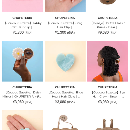
CHUPETERIA（チ
ュ
CHUPETERIA（チ
ュ
ペ
ュ
ペ
テ
ペ
テ
リ
テ
CHUPETERIA
CHUPETERIA
CHUPETERIA
リ
ア）
リ
【Coucou Suzette】Tabby
【Coucou Suzette】Corgi
【Donsje】Britta Classic
ア）
ア）
Cat Hair Clip｜
Hair Clip｜
Purse - Bear｜
CHUPETERIA（チュペテリ
CHUPETERIA（チュペテリ
CHUPETERIA（チュペテリ
通
通
通
¥1,300
¥1,300
¥9,680
(税込)
(税込)
(税込)
ア）
ア）
ア）
常
常
常
価
価
価
格
格
格
【Coucou
【Coucou
【Coucou
Suzette】
Suzette】
Suzette】
Daisy
Blue
Eye
Mirror
Heart
Hair
｜
Hair
Claw
CHUPETERIA（チ
Claw
-
ュ
｜
Brown
ペ
CHUPETERIA（チ
｜
テ
ュ
CHUPETERIA（チ
リ
ペ
ュ
ア）
テ
ペ
CHUPETERIA
CHUPETERIA
CHUPETERIA
リ
テ
【Coucou Suzette】Daisy
【Coucou Suzette】Blue
【Coucou Suzette】Eye
ア）
リ
Mirror｜CHUPETERIA（チュ
Heart Hair Claw｜
Hair Claw - Brown｜
ア）
ペテリア）
CHUPETERIA（チュペテリ
CHUPETERIA（チュペテリ
通
通
通
¥3,960
¥3,080
¥3,080
(税込)
(税込)
(税込)
ア）
ア）
常
常
常
価
価
価
格
格
格
【Coucou
【Donsje】
【Donsje】
Suzette】
Britta
Kapi
Blue
Classic
Classic
Heart
Purse
Backpack
Mini
-
-