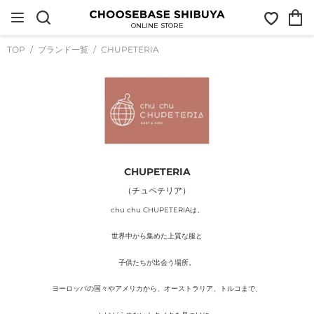
コ
お
カ
ン
気
ー
テ
ONLINE STORE
に
ト
ン
入
ツ
TOP
ブランド一覧
CHUPETERIA
り
に
ス
キ
ッ
プ
す
る
CHUPETERIA
（チュペテリア）
chu chu CHUPETERIAは、
世界中から集めた上質な服と
子供たちが出会う場所。
ヨーロッパの国々やアメリカから、オーストラリア、トルコまで、