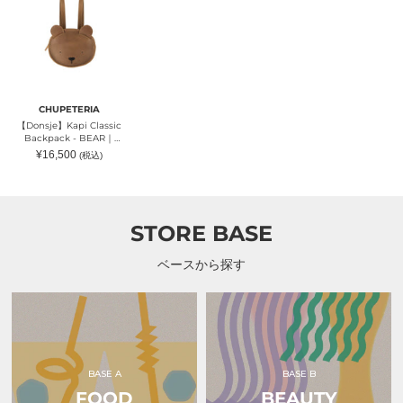
Backpack
-
BEAR
｜
CHUPETERIA（チ
ュ
ペ
テ
CHUPETERIA
リ
【Donsje】Kapi Classic
ア）
Backpack - BEAR｜
CHUPETERIA（チュペテリ
通
¥16,500
(税込)
ア）
常
価
格
STORE BASE
ベースから探す
BASE A
BASE B
FOOD
BEAUTY