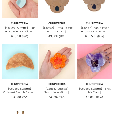
Hair
Koala
KOALA
Claw
｜
｜
｜
CHUPETERIA（チ
CHUPETERIA（チ
CHUPETERIA（チ
ュ
ュ
ュ
ペ
ペ
ペ
テ
テ
CHUPETERIA
CHUPETERIA
CHUPETERIA
テ
リ
リ
【Coucou Suzette】Blue
【Donsje】Britta Classic
【Donsje】Kapi Classic
リ
ア）
ア）
Heart Mini Hair Claw｜
Purse - Koala｜
Backpack -KOALA｜
ア）
CHUPETERIA（チュペテリ
CHUPETERIA（チュペテリ
CHUPETERIA（チュペテリ
通
通
通
¥1,650
¥9,680
¥16,500
(税込)
(税込)
(税込)
ア）
ア）
ア）
常
常
常
価
価
価
格
格
格
【Coucou
【Coucou
【Coucou
Suzette】
Suzette】
Suzette】
Croissant
Nasturtium
Pansy
French
Mirror
Hair
Barrette
｜
Claw
｜
CHUPETERIA（チ
｜
CHUPETERIA（チ
ュ
CHUPETERIA（チ
ュ
ペ
ュ
ペ
テ
ペ
テ
リ
テ
リ
ア）
リ
CHUPETERIA
CHUPETERIA
CHUPETERIA
ア）
｜
ア)
【Coucou Suzette】
【Coucou Suzette】
【Coucou Suzette】Pansy
｜
CHUPETERIA（チ
Croissant French Barrette
Nasturtium Mirror｜
Hair Claw｜
CHUPETERIA（チ
ュ
｜CHUPETERIA（チュペテリ
CHUPETERIA（チュペテリ
CHUPETERIA（チュペテリ
通
通
通
¥3,080
¥3,960
¥3,080
(税込)
(税込)
(税込)
ュ
ペ
ア）｜CHUPETERIA（チュペ
ア） ｜CHUPETERIA（チュ
ア)
常
常
常
ペ
テ
価
価
価
テリア）
ペテリア）
格
格
格
【Donsje】
テ
リ
Kapi
リ
ア）
Classic
ア）