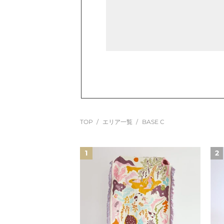
TOP
エリア一覧
BASE C
ブ
極
1
2
ラ
小
ン
極
ケ
薄
ッ
長
ト
財
”イ
布