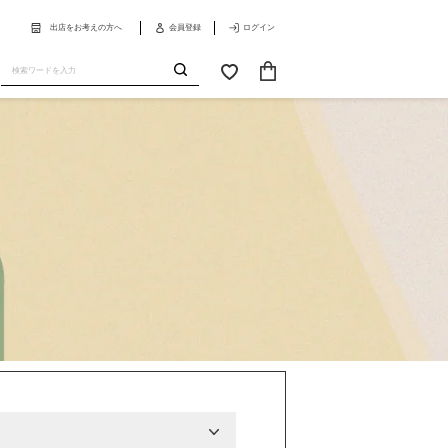
出店をお考えの方へ
会員登録
ログイン
カ
お
ー
気
送
ト
に
信
入
り