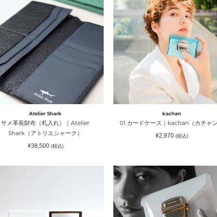
カ
ム
フ）
ー
ド
イ
ケ
ー
札
ス
｜
）
）
kachan（カ
チ
ier
ャ
ark（ア
ン）
Atelier Shark
kachan
サメ革長財布（札入れ）｜Atelier
01 カードケース｜kachan（カチャ
Shark（アトリエシャーク）
通
¥2,970
(税込)
常
通
¥38,500
(税込)
価
常
格
価
格
新
04
マ
）
】
チ
nted
あ
dle
り