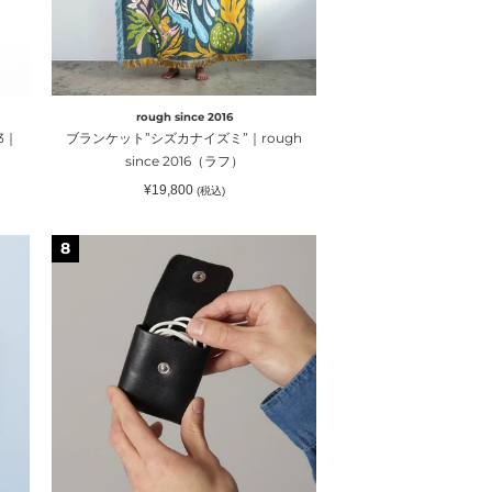
カ
ナ
イ
ズ
ミ”｜
rough since 2016
rough
3｜
ブランケット”シズカナイズミ”｜rough
since
since 2016（ラフ）
2016（ラ
通
¥19,800
(税込)
フ）
常
価
格
【新
8
入
荷
ト
ラ
ベ
ル
シ
リ
ー
ズ】