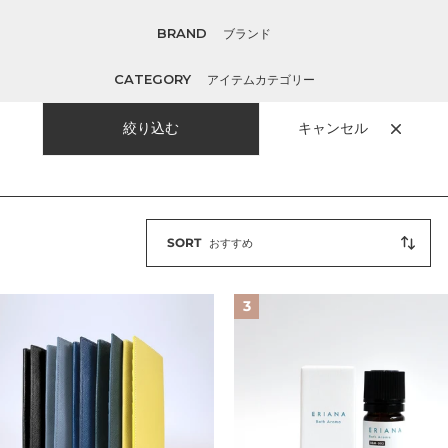
ン
BRAND
ブランド
:
CATEGORY
アイテムカテゴリー
SORT
おすすめ
【新
3
商
品】
Bath
Aroma
BBM-
003