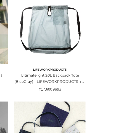
20L
フ）
Backpack
Tote
(BlueGray)
｜
LIFEWORKPRODUCTS（ラ
イ
フ
ワ
ー
ク
LIFEWORKPRODUCTS
プ
ン）
Ultimatelight 20L Backpack Tote
ロ
(BlueGray)｜LIFEWORKPRODUCTS（ラ
ダ
イフワークプロダクツ）
通
¥17,600
(税込)
ク
常
価
ツ）
格
フ
ェ
ル
ト
ト