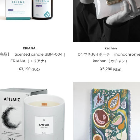
M-
ポ
4
ー
チ
IANA（エ
monochrome
｜
kachan（カ
）
チ
ERIANA
kachan
ャ
品】 Scented candle BBM-004｜
04 マチありポーチ monochrom
ン）
ERIANA（エリアナ）
kachan（カチャン）
通
通
¥3,190
¥5,280
(税込)
(税込)
常
常
価
価
格
格
ΕΜΙΣ
ブ
ラ
ン
ケ
ッ
ト
”エ
デ
ン