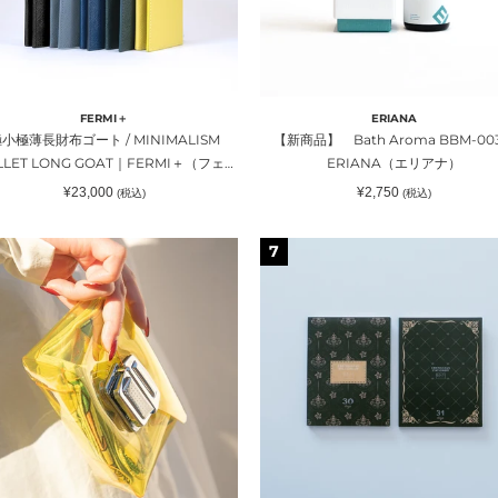
｜
ERIANA（エ
リ
ア
NIMALISM
ナ）
FERMI＋
ERIANA
LLET
小極薄長財布ゴート / MINIMALISM
【新商品】 Bath Aroma BBM-00
NG
LLET LONG GOAT｜FERMI＋（フェル
ERIANA（エリアナ）
AT
ミプリュス）
通
通
¥23,000
¥2,750
(税込)
(税込)
常
常
価
価
RMI
格
格
PET
7
ふ
フ
せ
ん
2
種
（2
個）
セ
）
chan（カ
ッ
ト