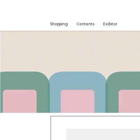
コ
ン
テ
ン
Shopping
Contents
Exibitor
ツ
に
ス
キ
ッ
プ
す
る