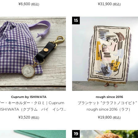
ku（モ
通
通
¥6,600
¥31,900
(税込)
(税込)
）
常
常
価
価
格
格
ブ
15
ラ
・
ン
ケ
ッ
ト
”ク
ラ
・
フ
ト
ノ
コ
Cuprum by ISHIWATA
rough since 2016
イ
ー・キーホルダー・クロミ｜Cuprum
ブランケット ”クラフトノコイビト”
prum
ビ
y ISHIWATA（クプラム バイ イシワ
rough since 2016（ラフ）
ト”｜
タ）
通
通
¥3,520
¥19,800
(税込)
(税込)
HIWATA（ク
rough
常
常
価
価
since
格
格
01
19
2016（ラ