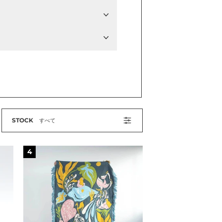
STOCK
すべて
ブ
4
ラ
ン
ケ
ッ
ト”シ
ズ