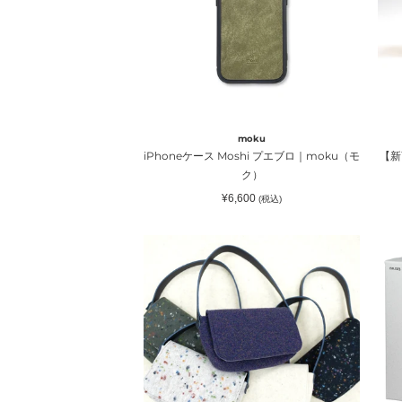
プ
BB
セ
エ
00
ン
ブ
｜
ロ
ER
｜
リ
moku（モ
ア
ク）
ナ
moku
iPhoneケース Moshi プエブロ｜moku（モ
【新商
ク）
通
¥6,600
(税込)
常
価
格
フ
ΑΡΤ
ェ
フ
ル
レ
ト
グ
ミ
ラ
ニ
ン
シ
ス
ョ
ウ
ル
ッ