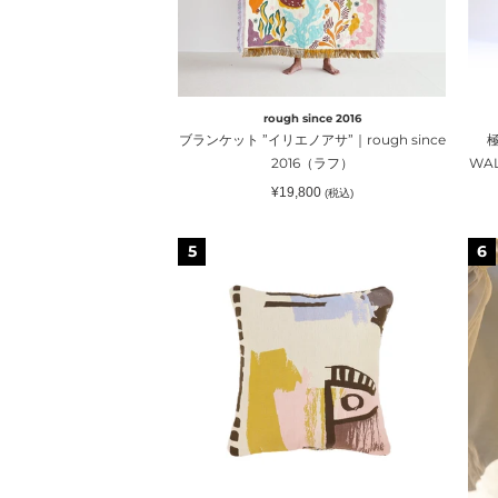
リ
ゴ
エ
ー
ノ
ト
ア
/
サ”｜
MI
rough since 2016
rough
WA
ブランケット ”イリエノアサ”｜rough since
極
since
LO
2016（ラフ）
WA
2016（ラ
GO
通
¥19,800
(税込)
フ）
｜
常
価
FE
格
ク
04
5
6
＋
ッ
マ
（
シ
チ
ェ
ョ
あ
ル
ン
り
ミ
カ
ポ
プ
バ
ー
リ
ー”ク
チ
ュ
ラ
｜
ス
フ
ka
ト
チ