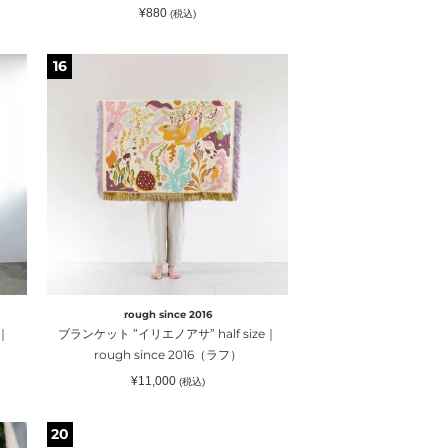
用)
leather
通
¥880
(税込)
｜
常
laboratory（
価
エ
格
レ
ブ
16
ビ
ザ
ラ
ン
ー
ン
グ
ラ
ケ
ハ
ボ
ッ
ウ
ラ
ト
ス
ト
”イ
フ
リ
リ
セ
ー）
エ
ン
ノ
ア
サ”
rough since 2016
half
｜
ブランケット ”イリエノアサ” half size｜
size
rough since 2016（ラフ）
｜
通
¥11,000
(税込)
rough
常
価
since
格
Ultimatelight
20
2016（ラ