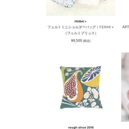
ダ
ド
ー
キ
バ
ャ
FERMI＋
ッ
ン
フェルトミニショルダーバッグ｜FERMI＋
ΑΡ
グ
ド
（フェルミプリュス）
｜
ル
通
¥8,500
(税込)
FERMI
｜
常
価
＋
Da
格
ク
02
（フ
ン
ッ
ペ
ェ
ロ
シ
ン
ル
ウ
ョ
ケ
ミ
ン
ー
プ
カ
ス
リ
バ
｜
ュ
ー“エ
ka
ス）
デ
チ
ン
ャ
デ
ン
ダ
rough since 2016