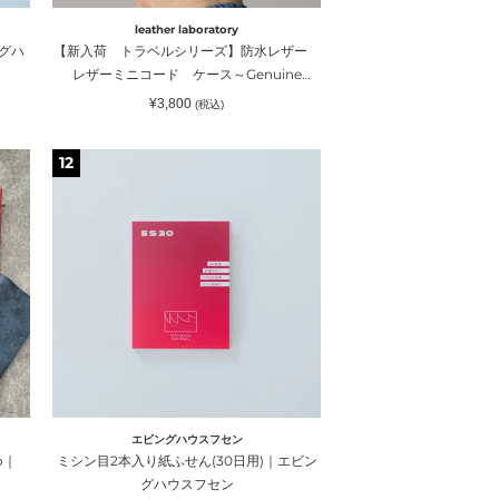
防
leather laboratory
水
グハ
【新入荷 トラベルシリーズ】防水レザー
レ
レザーミニコード ケース～Genuine
ザ
Leather｜leather laboratory（ レザーラボ
通
¥3,800
(税込)
ー
常
ラトリー）
価
レ
格
ミ
12
ザ
シ
ー
ン
ミ
目
ニ
2
コ
本
ー
入
ド
り
ケ
紙
ー
ふ
ス
せ
～
ん
Genuine
エビングハウスフセン
(30
Leather
o｜
ミシン目2本入り紙ふせん(30日用)｜エビン
日
｜
グハウスフセン