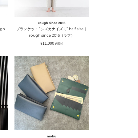
ナ
イ
ズ
rough since 2016
ミ”
gh
ブランケット ”シズカナイズミ” half size｜
half
rough since 2016（ラフ）
size
通
¥11,000
(税込)
｜
常
価
rough
格
小
since
さ
2016（ラ
く
フ）
薄
い
長
財
布
UNO
ver.2
Noblessa
｜
moku