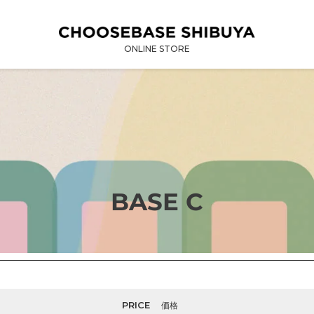
ONLINE STORE
コ
BASE C
レ
ク
シ
ョ
PRICE
価格