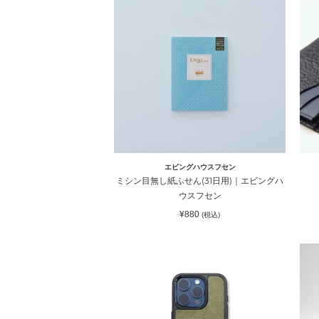
シ
メ
ハ
ン
革
ウ
バ
目
長
ス
無
財
フ
イ
し
布
セ
シ
紙
（
ン
ワ
ふ
入
タ
せ
れ
ん
｜
(31
Atel
日
Sh
エビングハウスフセン
用)
ト
ミシン目無し紙ふせん(31日用)｜エビングハ
｜
リ
ウスフセン
エ
エ
通
¥880
(税込)
ビ
シ
常
価
ン
ャ
格
iPhone
【
グ
ー
ケ
商
ハ
ク
ー
品
ウ
ス
Sce
ス
Moshi
can
フ