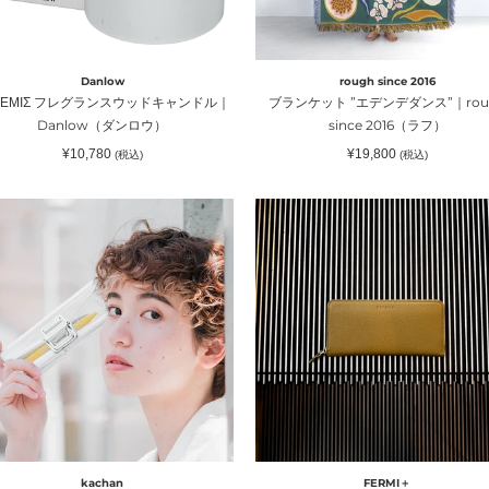
デ
ダ
ン
Danlow
rough since 2016
ス”｜
ΤΕΜΙΣ フレグランスウッドキャンドル｜
ブランケット ”エデンデダンス”｜rou
rough
Danlow（ダンロウ）
since 2016（ラフ）
since
通
通
¥10,780
¥19,800
(税込)
(税込)
2016（ラ
常
常
価
価
nlow（ダ
フ）
格
格
驚
き
の
）
薄
さ・
小
さ
chan（カ
さ
/
MINIMALISM
）
WALLET
Round
kachan
FERMI＋