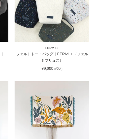
ー
ト
バ
ッ
グ
｜
FERMI
FERMI＋
＋
e｜
フェルトトートバッグ｜FERMI＋（フェル
（フ
ミプリュス）
ェ
通
¥9,000
(税込)
ル
常
価
ミ
格
ブ
プ
ラ
リ
ン
ュ
ケ
ス）
ッ
ト
”シ
ズ
カ