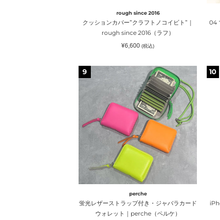
ノ
ャ
rough since 2016
コ
ン
クッションカバー”クラフトノコイビト”｜
04
イ
rough since 2016（ラフ）
ビ
通
¥6,600
(税込)
ト”｜
常
価
rough
格
蛍
iPh
9
10
since
光
ケ
2016（ラ
レ
ー
フ）
ザ
ス
ー
Mos
ス
ノ
ト
ブ
ラ
レ
ッ
ッ
プ
サ
付
カ
き・
ー
perche
ジ
フ
蛍光レザーストラップ付き・ジャバラカード
iP
ャ
｜
ウォレット｜perche（ペルケ）