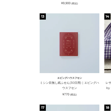
バ
mo
通
¥9,900
(税込)
ラ
ク
常
価
カ
格
ミ
レ
13
14
ー
シ
ザ
ド
ン
ー
ウ
目
キ
ォ
無
ー
レ
し
ホ
ッ
紙
ル
ト
ふ
ダ
｜
せ
ー
perche（ペ
ん
ク
ル
(30
ロ
ケ）
日
ミ
エビングハウスフセン
用)
｜
ミシン目無し紙ふせん(30日用)｜エビングハ
レザ
｜
Cu
ウスフセン
b
エ
by
通
¥770
(税込)
ビ
IS
常
価
ン
プ
格
ミ
サ
17
18
グ
ラ