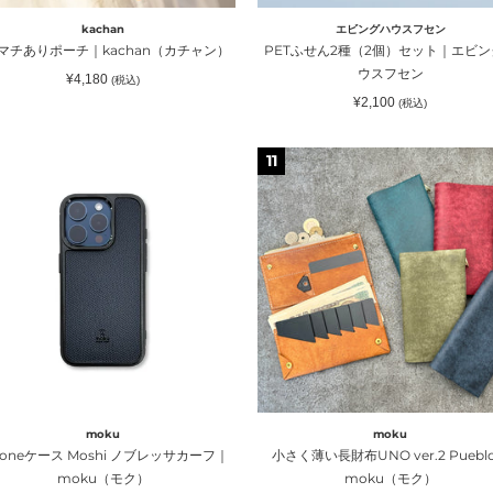
｜
kachan
エビングハウスフセン
）
エ
 マチありポーチ｜kachan（カチャン）
PETふせん2種（2個）セット｜エビン
ビ
ウスフセン
通
¥4,180
(税込)
ン
常
通
¥2,100
価
(税込)
グ
常
格
価
ハ
格
one
小
11
ウ
さ
ス
く
フ
薄
セ
hi
い
ン
長
財
布
UNO
ver.2
Pueblo
｜
moku
moku
moku（モ
honeケース Moshi ノブレッサカーフ｜
小さく薄い長財布UNO ver.2 Puebl
ク）
moku（モク）
moku（モク）