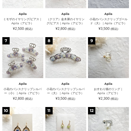
グ/
ヤ
ッ
ピ
リ
プ
ア
ン
ゴ
Apila
Apila
Apila
ス
グ/
ー
ミモザのイヤリング/ピアス｜
（クリア）金木犀のイヤリン
小花のバンスクリップゴール
｜
ピ
ル
Apila（アピラ）
グ/ピアス｜Apila（アピラ）
ド（大）｜Apila（アピラ）
Apila（ア
ア
ド
通
通
通
¥2,500
¥2,800
¥3,500
(税込)
(税込)
(税込)
ピ
ス
（大）
常
常
常
ラ）
｜
｜
価
価
価
格
格
格
小
小
お
Apila（ア
Apila（ア
7
8
9
花
花
す
ピ
ピ
の
の
わ
ラ）
ラ）
バ
バ
り
ン
ン
猫
ス
ス
の
ク
ク
リ
リ
リ
ン
ッ
ッ
グ
プ
プ
｜
シ
シ
Apila（ア
Apila
Apila
Apila
ル
ル
ピ
小花のバンスクリップシルバ
小花のバンスクリップシルバ
おすわり猫のリング｜
バ
バ
ラ）
ー（小）｜Apila（アピラ）
ー（大）｜Apila（アピラ）
Apila（アピラ）
ー
ー
通
通
通
¥2,800
¥3,500
¥2,300
(税込)
(税込)
(税込)
（小）
（大）
常
常
常
｜
｜
価
価
価
格
格
格
（ブ
ホ
飛
Apila（ア
Apila（ア
10
11
12
ル
ワ
び
ピ
ピ
ー）
イ
つ
ラ）
ラ）
蝶々
ト
き
の
ス
猫
雫
ノ
の