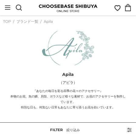
コ
お
カ
ン
気
ー
テ
ONLINE STORE
に
ト
ン
入
ツ
TOP
ブランド一覧
Apila
り
に
ス
キ
ッ
プ
す
る
Apila
（アピラ）
『あなたの毎日を彩る四季の花々のアクセサリー』
本物のお花、魚の鱗、貝殻、ガラスなど様々な素材で、お花のアクセサリーを制作し
ています。
特別な日も、何気ない日常もあなたに寄り添うお花を紡いでいます。
FILTER
絞り込み