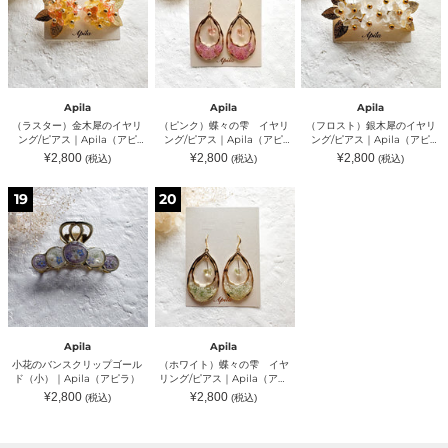
ラ）
｜
金
の
銀
Apila（ア
木
雫
木
ピ
犀
イ
犀
ラ）
の
ヤ
の
イ
リ
イ
ヤ
ン
ヤ
リ
グ/
リ
Apila
Apila
Apila
ン
ピ
ン
（ラスター）金木犀のイヤリ
（ピンク）蝶々の雫 イヤリ
（フロスト）銀木犀のイヤリ
グ/
ア
グ/
ング/ピアス｜Apila（アピ
ング/ピアス｜Apila（アピ
ング/ピアス｜Apila（アピ
ピ
ス
ピ
ラ）
ラ）
ラ）
通
通
通
¥2,800
¥2,800
¥2,800
(税込)
(税込)
(税込)
ア
｜
ア
常
常
常
ス
Apila（ア
ス
価
価
価
格
格
格
小
（ホ
｜
ピ
｜
19
20
花
ワ
Apila（ア
ラ）
Apila（ア
の
イ
ピ
ピ
バ
ト）
ラ）
ラ）
ン
蝶々
ス
の
ク
雫
リ
イ
ッ
ヤ
プ
リ
ゴ
ン
Apila
Apila
ー
グ/
小花のバンスクリップゴール
（ホワイト）蝶々の雫 イヤ
ル
ピ
ド（小）｜Apila（アピラ）
リング/ピアス｜Apila（アピ
ド
ア
ラ）
通
通
¥2,800
¥2,800
(税込)
(税込)
（小）
ス
常
常
｜
｜
価
価
格
格
Apila（ア
Apila（ア