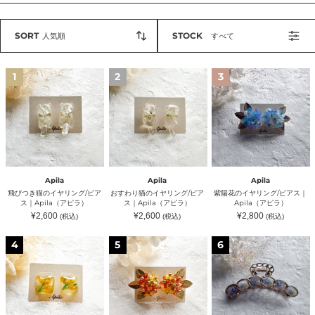
SORT
STOCK
人気順
すべて
飛
お
紫
1
2
3
び
す
陽
つ
わ
花
き
り
の
猫
猫
イ
の
の
ヤ
イ
イ
リ
ヤ
ヤ
ン
リ
リ
グ/
ン
ン
ピ
グ/
グ/
ア
Apila
Apila
Apila
ピ
ピ
ス
飛びつき猫のイヤリング/ピア
おすわり猫のイヤリング/ピア
紫陽花のイヤリング/ピアス｜
ア
ア
｜
ス｜Apila（アピラ）
ス｜Apila（アピラ）
Apila（アピラ）
ス
ス
Apila（ア
通
通
通
¥2,600
¥2,600
¥2,800
(税込)
(税込)
(税込)
｜
｜
ピ
常
常
常
Apila（ア
Apila（ア
ラ）
価
価
価
格
格
格
ミ
（ク
小
ピ
ピ
4
5
6
モ
リ
花
ラ）
ラ）
ザ
ア）
の
の
金
バ
イ
木
ン
ヤ
犀
ス
リ
の
ク
ン
イ
リ