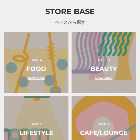
ピ
ピ
ラ）
ラ）
STORE BASE
ベースから探す
BASE A
BASE B
FOOD
BEAUTY
SHOW MORE
SHOW MORE
BASE C
BASE D
LIFESTYLE
CAFE/LOUNGE