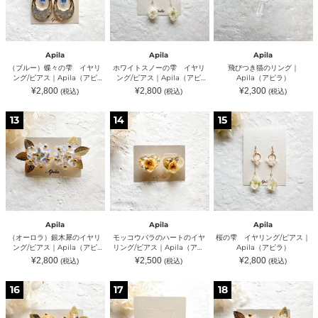
イ
ー
リ
ヤ
の
ン
リ
雫
グ
ン
イ
｜
グ/
ヤ
Apila（ア
Apila
Apila
Apila
ピ
リ
ピ
（ブルー）蝶々の雫 イヤリ
ホワイトスノーの雫 イヤリ
飛びつき猫のリング｜
ア
ン
ラ）
ング/ピアス｜Apila（アピ
ング/ピアス｜Apila（アピ
Apila（アピラ）
ス
グ/
ラ）
ラ）
通
通
通
¥2,800
¥2,800
¥2,300
(税込)
(税込)
(税込)
｜
ピ
常
常
常
Apila（ア
ア
価
価
価
格
格
格
（オ
モ
桜
ピ
ス
13
14
15
ー
ッ
の
ラ）
｜
ロ
コ
雫
Apila（ア
ラ）
ウ
イ
ピ
銀
バ
ヤ
ラ）
木
ラ
リ
犀
の
ン
の
ハ
グ/
イ
ー
ピ
ヤ
ト
ア
リ
の
ス
Apila
Apila
Apila
ン
イ
｜
（オーロラ）銀木犀のイヤリ
モッコウバラのハートのイヤ
桜の雫 イヤリング/ピアス｜
グ/
ヤ
Apila（ア
ング/ピアス｜Apila（アピ
リング/ピアス｜Apila（アピ
Apila（アピラ）
ピ
リ
ピ
ラ）
ラ）
通
通
通
¥2,800
¥2,500
¥2,800
(税込)
(税込)
(税込)
ア
ン
ラ）
常
常
常
ス
グ/
価
価
価
格
格
格
（ラ
（ピ
（フ
｜
ピ
16
17
18
ス
ン
ロ
Apila（ア
ア
タ
ク）
ス
ピ
ス
ー）
蝶々
ト）