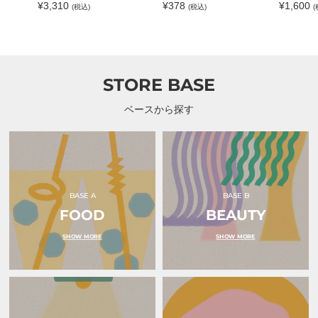
｜ハラペコラボ
KOUFUKUYA
ーラーコラ
通
通
通
¥3,310
¥378
¥1,600
(税込)
(税込)
(
ｕ
糖）
｜
ー
常
常
常
COFFEE（コウフクヤ
（オ
｜
KOUFUKUYA
コ
価
価
価
ク
ハ
COFFEE（コ
ラ
コーヒー）
格
格
格
ル）
ラ
ウ
イ
ペ
フ
ユ
コ
ク
）
ラ
ヤ
STORE BASE
ボ
コ
ー
ヒ
ベースから探す
ー）
BASE A
BASE B
FOOD
BEAUTY
SHOW MORE
SHOW MORE