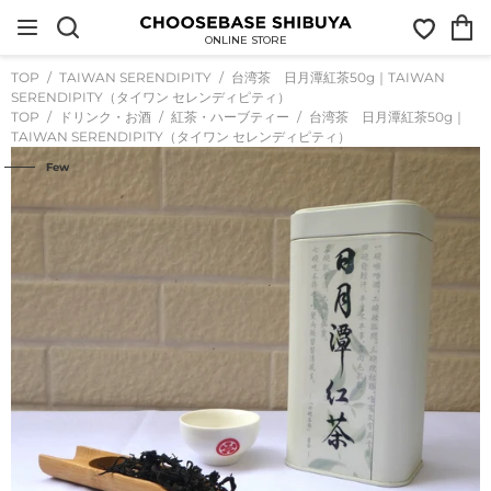
コ
お
カ
ン
気
ー
テ
ONLINE STORE
に
ト
ン
入
ツ
TOP
TAIWAN SERENDIPITY
台湾茶 日月潭紅茶50g｜TAIWAN
り
に
SERENDIPITY（タイワン セレンディピティ）
ス
TOP
ドリンク・お酒
紅茶・ハーブティー
台湾茶 日月潭紅茶50g｜
キ
TAIWAN SERENDIPITY（タイワン セレンディピティ）
ッ
プ
Few
す
る