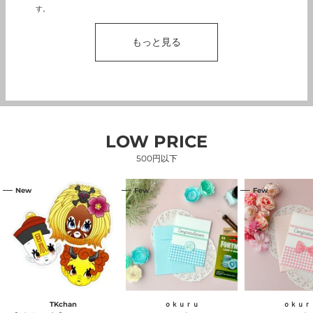
す。
もっと見る
LOW PRICE
500円以下
【渋
コ
コ
New
Few
Few
谷
ン
ン
限
ビ
ビ
定】
ニ
ニ
フ
で
で
レ
売
売
ー
っ
っ
ク
て
て
シ
い
い
ー
る
る
ル
amazon
amazon
セ
ギ
ギ
TKchan
ｏｋｕｒｕ
ｏｋｕｒ
ッ
フ
フ