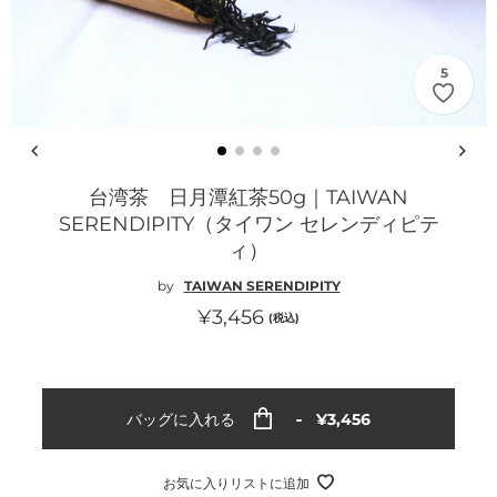
5
台湾茶 日月潭紅茶50g｜TAIWAN
SERENDIPITY（タイワン セレンディピテ
ィ）
by
TAIWAN SERENDIPITY
通
¥3,456
(税込)
常
価
格
通
バッグに入れる
¥3,456
常
価
格
お気に入りリストに追加