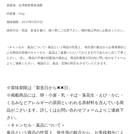
原産地：台湾南投県魚池郷
内容量：50g
賞味期限：2027年3月31日
保存方法：高温・多湿を避け、移り香にご注意下さい。開封後は早めにお飲みください。
<キャンセル・返品について> 食品という商品の性質上、 衛生面の観点からお客様都合に
よる商品出荷後のキャンセル・返品はご遠慮いただいておりますのであらかじめご了承く
ださい。 但し、商品の不備や誤配送の場合は、商品到着後3日以内に問い合わせフォーム
よりご連絡ください。 確認の上、返品・交換の対応をさせていただきます。
※賞味期限は「製造日から✖✖日」
※掲載商品には、卵・小麦・乳・そば・落花生・えび・かに・
くるみなどアレルギーの原因といわれる原材料を含んでいる商
品がございます。詳しくはお問い合わせフォームよりご連絡下
さい。
＜キャンセル・返品について＞
食品という商品の性質上、衛生面の観点から、お客様都合によ