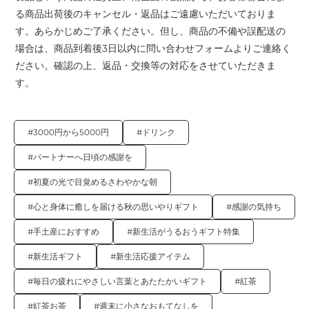
る商品出荷後のキャンセル・返品はご遠慮いただいておりま
す。あらかじめご了承ください。但し、商品の不備や誤配送の
場合は、商品到着後3日以内に問い合わせフォームよりご連絡く
ださい。確認の上、返品・交換等の対応をさせていただきま
す。
#3000円から5000円
#ドリンク
#パートナーへ日頃の感謝を
#初夏の光で目覚めるさわやかな朝
#心と身体に癒しを届ける秋の思いやりギフト
#感謝の気持ち
#手土産におすすめ
#新生活がうるおうギフト特集
#新生活ギフト
#新生活応援アイテム
#毎日の疲れにやさしい言葉とあたたかいギフト
#紅茶
#紅茶お茶
#週末に小さなおもてなしを