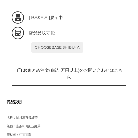
カ
[
BASE A
]展示中
ー
ト
に
商
店舗受取可能
品
を
追
CHOOSEBASE SHIBUYA
加
す
る
おまとめ注文(税込1万円以上)のお問い合わせはこち
ら
商品説明
名称：日月潭有機紅茶
茶種：臺茶18号紅玉紅茶
原材料：紅茶茶葉