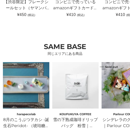
【渋谷限定】フレークシ
コンビニで売っている
コンビニで売
ト
ト
ト
（ヤ
ールセット（ヤマンバ
カ
amazonギフトカードが
カ
amazonギフ
マ
ー
ー
TKchan）｜TKchan（テ
入るラッピングカードホ
入るラッピン
通
通
通
¥450
¥410
¥410
(税込)
(税込)
(税
ン
ド
ド
常
常
常
ィーケーチャン）
ルダー 水色｜ｏｋｕｒ
ルダー ピン
バ
が
が
価
価
価
TKchan）
入
入
ｕ（オクル）
ｏｋｕｒｕ（
格
格
格
｜
る
る
TKchan（テ
ラ
ラ
ィ
ッ
ッ
ー
ピ
ピ
SAME BASE
ケ
ン
ン
ー
グ
グ
同じエリアにある商品
チ
カ
カ
ャ
ー
ー
ン）
ド
ド
8
雪
シ
Sold out
ホ
ホ
月
の
ン
ル
ル
の
下
デ
ダ
ダ
こ
熟
レ
ー
ー
う
成
ラ
水
ピ
ぶ
珈
の
色
ン
つ
琲
ク
｜
ク
ヲ
ド
ッ
ｏ
リ
カ
リ
キ
ｋ
ボ
シ
ッ
ー
ｕ
ン
-
プ
缶
ｒ
｜
誕
バ
｜
harapecolab
KOUFUKUYA COFFEE
Parlour CO
ｕ
ｏ
生
ッ
Parlour
8月のこうぶつヲカシ -誕
雪の下熟成珈琲ドリップ
シンデレラの
（オ
ｋ
石
グ
CORAIL（パ
ク
ｕ
Peridot- （琥
生石Peridot- （琥珀糖）
粉
バッグ 粉雪｜
ー
｜Parlour C
ル）
ｒ
珀
雪
ラ