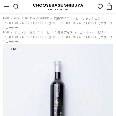
コ
お
カ
ン
気
ー
テ
ONLINE STORE
に
ト
ン
入
ツ
TOP
KOUFUKUYA COFFEE
無糖アイスコーヒーリキッドビター
り
に
KOUFUKUYA ICE COFFEE LIQUID｜KOUFUKUYA COFFEE（コウフク
ス
ヤコーヒー）
キ
TOP
ドリンク・お酒
コーヒー
無糖アイスコーヒーリキッドビター
ッ
プ
KOUFUKUYA ICE COFFEE LIQUID｜KOUFUKUYA COFFEE（コウフク
す
ヤコーヒー）
る
Few