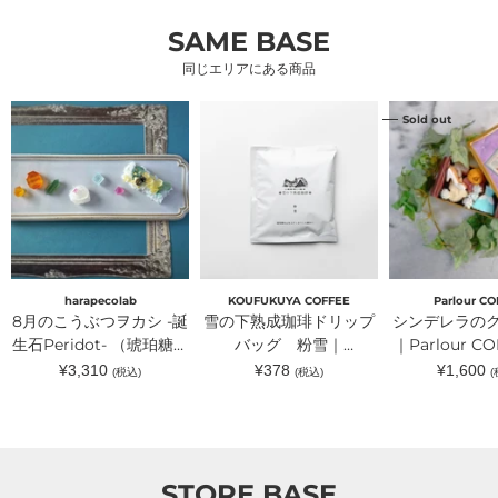
ィ
ッ
ッ
ー
ピ
ピ
SAME BASE
ケ
ン
ン
ー
グ
グ
同じエリアにある商品
チ
カ
カ
ャ
ー
ー
ン）
ド
ド
8
雪
シ
Sold out
ホ
ホ
月
の
ン
ル
ル
の
下
デ
ダ
ダ
こ
熟
レ
ー
ー
う
成
ラ
水
ピ
ぶ
珈
の
色
ン
つ
琲
ク
｜
ク
ヲ
ド
ッ
ｏ
リ
カ
リ
キ
ｋ
ボ
シ
ッ
ー
ｕ
ン
-
プ
缶
ｒ
｜
誕
バ
｜
harapecolab
KOUFUKUYA COFFEE
Parlour CO
ｕ
ｏ
生
ッ
Parlour
8月のこうぶつヲカシ -誕
雪の下熟成珈琲ドリップ
シンデレラの
（オ
ｋ
石
グ
CORAIL（パ
ク
ｕ
Peridot- （琥
生石Peridot- （琥珀糖）
粉
バッグ 粉雪｜
ー
｜Parlour C
ル）
ｒ
珀
雪
ラ
｜ハラペコラボ
KOUFUKUYA
ーラーコラ
通
通
通
¥3,310
¥378
¥1,600
(税込)
(税込)
(
ｕ
糖）
｜
ー
常
常
常
COFFEE（コウフクヤ
（オ
｜
KOUFUKUYA
コ
価
価
価
ク
ハ
COFFEE（コ
ラ
コーヒー）
格
格
格
ル）
ラ
ウ
イ
ペ
フ
ユ
コ
ク
）
ラ
ヤ
STORE BASE
ボ
コ