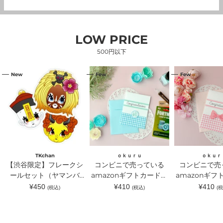
LOW PRICE
500円以下
【渋
コ
コ
New
Few
Few
谷
ン
ン
限
ビ
ビ
定】
ニ
ニ
フ
で
で
レ
売
売
ー
っ
っ
ク
て
て
シ
い
い
ー
る
る
ル
amazon
amazon
セ
ギ
ギ
TKchan
ｏｋｕｒｕ
ｏｋｕｒ
ッ
フ
フ
【渋谷限定】フレークシ
コンビニで売っている
コンビニで売
ト
ト
ト
（ヤ
ールセット（ヤマンバ
カ
amazonギフトカードが
カ
amazonギフ
マ
ー
ー
TKchan）｜TKchan（テ
入るラッピングカードホ
入るラッピン
通
通
通
¥450
¥410
¥410
(税込)
(税込)
(税
ン
ド
ド
常
常
常
ィーケーチャン）
ルダー 水色｜ｏｋｕｒ
ルダー ピン
バ
が
が
価
価
価
TKchan）
入
入
ｕ（オクル）
ｏｋｕｒｕ（
格
格
格
｜
る
る
TKchan（テ
ラ
ラ