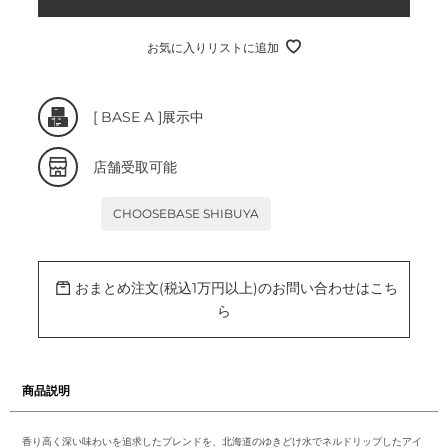
常
価
格
お気に入りリストに追加
カ
[
BASE A
]展示中
ー
ト
に
商
店舗受取可能
品
を
追
CHOOSEBASE SHIBUYA
加
す
る
おまとめ注文(税込1万円以上)のお問い合わせはこち
ら
商品説明
香り高く深い味わいを追求したブレンドを、北海道のゆきどけ水でネルドリップしたアイ