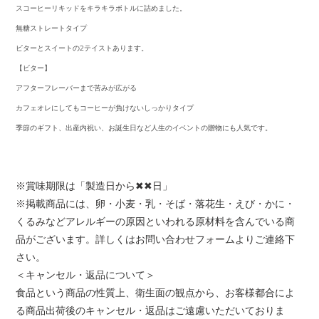
スコーヒーリキッドをキラキラボトルに詰めました。
無糖ストレートタイプ
ビターとスイートの2テイストあります。
【ビター】
アフターフレーバーまで苦みが広がる
カフェオレにしてもコーヒーが負けないしっかりタイプ
季節のギフト、出産内祝い、お誕生日など人生のイベントの贈物にも人気です。
※賞味期限は「製造日から✖✖日」
※掲載商品には、卵・小麦・乳・そば・落花生・えび・かに・
くるみなどアレルギーの原因といわれる原材料を含んでいる商
品がございます。詳しくはお問い合わせフォームよりご連絡下
さい。
＜キャンセル・返品について＞
食品という商品の性質上、衛生面の観点から、お客様都合によ
る商品出荷後のキャンセル・返品はご遠慮いただいておりま