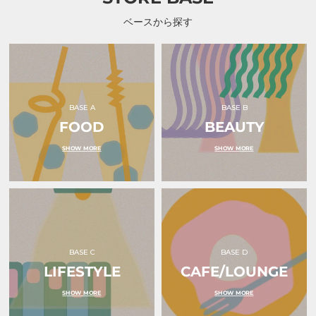
ー
ヒ
ベースから探す
ー）
BASE A
BASE B
FOOD
BEAUTY
SHOW MORE
SHOW MORE
BASE C
BASE D
LIFESTYLE
CAFE/LOUNGE
SHOW MORE
SHOW MORE