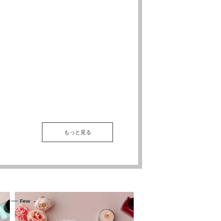
もっと見る
コ
コ
Few
Few
ン
ン
ビ
ビ