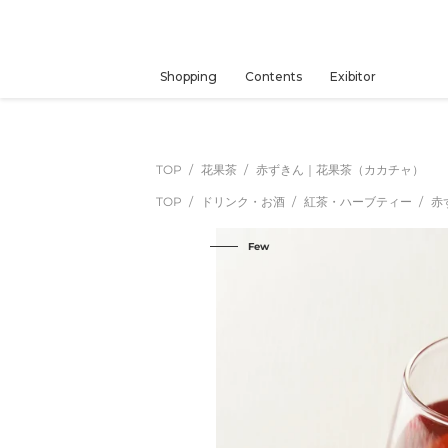
コ
ン
テ
ン
Shopping
Contents
Exibitor
ツ
に
ス
キ
TOP
花果茶
赤ずきん｜花果茶（カカチャ）
ッ
TOP
ドリンク・お酒
紅茶・ハーブティー
赤
プ
す
Few
る