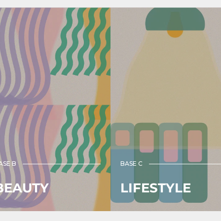
ン
グ
カ
ー
ド
ホ
ル
ダ
ー
ー
ピ
ン
ク
リ
ボ
ン
ASE B
BASE C
｜
ｏ
BEAUTY
LIFESTYLE
オ
ｋ
ｕ
）
ｒ