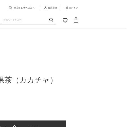
出店をお考えの方へ
会員登録
ログイン
カ
お
ー
気
送
ト
に
信
入
り
果茶（カカチャ）