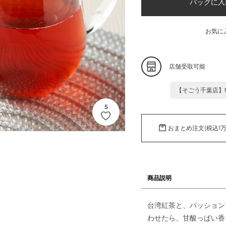
格
バッグに
お気に
カ
店舗受取可能
ー
ト
【そごう千葉店】food
に
商
5
品
を
おまとめ注文(税込1
追
加
す
る
商品説明
台湾紅茶と、パッション
わせたら、甘酸っぱい香