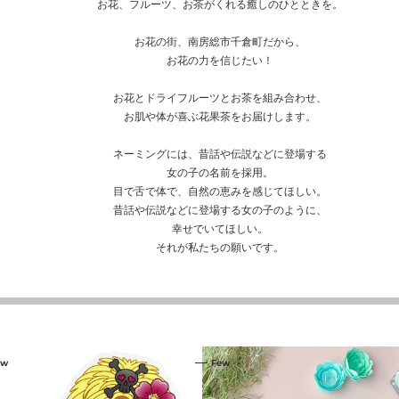
お花、フルーツ、お茶がくれる癒しのひとときを。
お花の街、南房総市千倉町だから、
お花の力を信じたい！
お花とドライフルーツとお茶を組み合わせ、
お肌や体が喜ぶ花果茶をお届けします。
ネーミングには、昔話や伝説などに登場する
女の子の名前を採用。
目で舌で体で、自然の恵みを感じてほしい。
昔話や伝説などに登場する女の子のように、
幸せでいてほしい。
それが私たちの願いです。
コ
ew
Few
ン
ビ