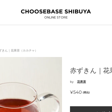
ONLINE STORE
ずきん｜花果茶（カカチャ）
赤ずきん｜花
by
花果茶
通
¥540
(税込)
常
価