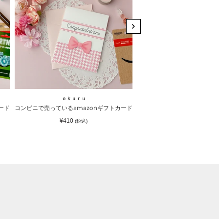
ニ
ニ
で
で
売
売
っ
っ
て
て
い
い
る
る
amazon
amazon
ギ
ギ
ｏｋｕｒｕ
ｏｋｕｒｕ
フ
フ
｜ｏｋｕｒｕ（オクル）
トカードが入るラッピングカードホルダー ピンクリボン｜ｏｋｕｒｕ（オクル）
コンビニで売っているamazonギフトカードが入るラッピングカードホル
コンビニで売っているamaz
ト
ト
通
通
¥410
¥410
(税込)
(税込)
カ
カ
常
常
価
価
ー
ー
格
格
ド
ド
が
が
入
入
る
る
ラ
ラ
ッ
ッ
ピ
ピ