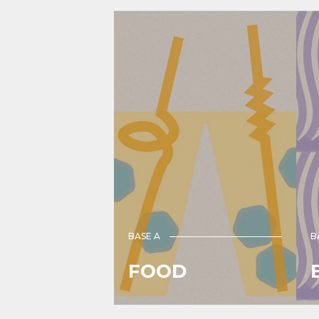
ケ
ン
ー
グ
チ
カ
ャ
ー
ン）
ド
ホ
ル
ダ
水
色
｜
ｏ
ｋ
ｕ
BASE A
B
ｒ
ｕ
FOOD
（
ク
ル