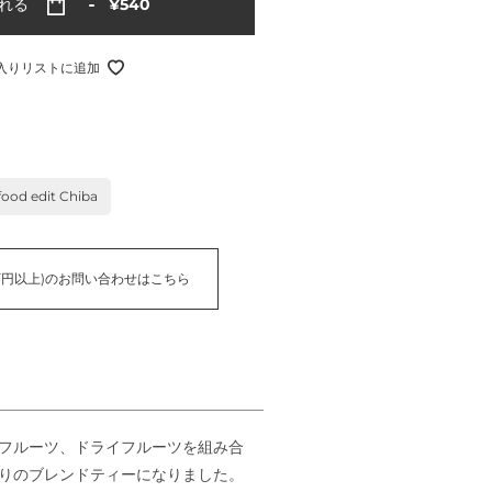
通
入れる
¥540
常
価
格
入りリストに追加
 edit Chiba
万円以上)のお問い合わせはこちら
フルーツ、ドライフルーツを組み合
りのブレンドティーになりました。