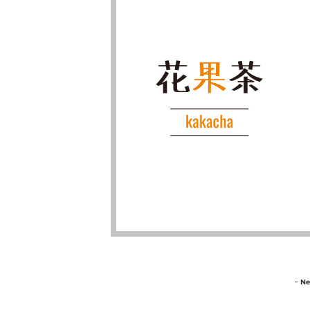
【渋
コ
New
F
谷
ン
限
ビ