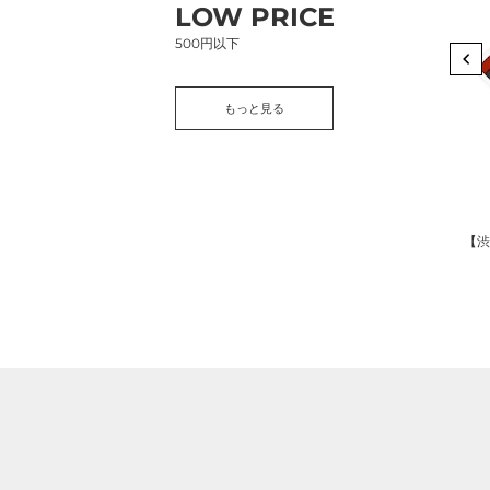
LOW PRICE
定】
ニ
フ
で
500円以下
レ
売
ー
っ
もっと見る
ク
て
シ
い
ー
る
ル
am
s（ド
セ
ギ
Dropouts
TKchan
ッ
フ
ードホルダー｜ｏｋｕｒｕ（オクル）
A5【ちりん】｜Dropouts（ドロップアウツ）
【渋谷限定】フレークシールセット（ヤマンバTKch
コ
ト
ト
通
通
¥500
¥450
(税込)
(税込)
（ヤ
カ
常
常
価
価
マ
ー
格
格
ン
ド
バ
が
TKchan）
入
｜
る
TKchan（テ
ラ
ィ
ッ
ー
ピ