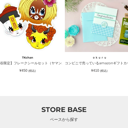
ニ
で
売
っ
て
い
る
azon
amazon
ギ
ｏｋｕｒｕ
ｏｋｕｒｕ
フ
an）｜TKchan（ティーケーチャン）
ンビニで売っているamazonギフトカードが入るラッピングカードホルダー 水色
コンビニで売っているamazonギフ
ト
通
通
¥410
¥410
(税込)
(税込)
カ
常
常
価
価
ー
格
格
ド
が
入
る
STORE BASE
ラ
ッ
ベースから探す
ピ