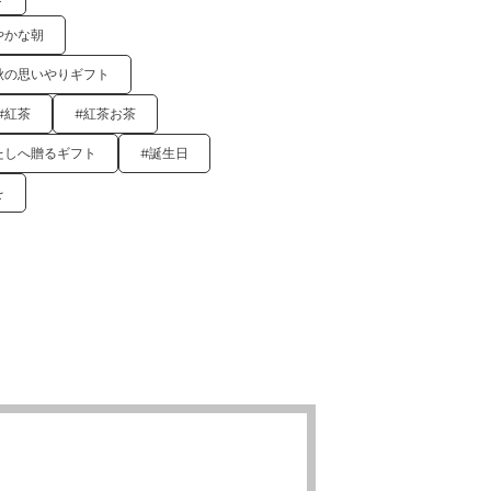
やかな朝
秋の思いやりギフト
#紅茶
#紅茶お茶
たしへ贈るギフト
#誕生日
を