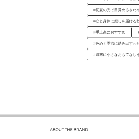
#初夏の光で目覚めるさわ
#心と身体に癒しを届ける
#手土産におすすめ
#色めく季節に踏み出すわ
#週末に小さなおもてなし
ABOUT THE BRAND