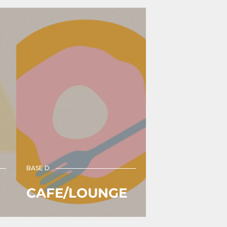
ン
ン
グ
グ
カ
カ
ー
ー
ド
ド
ホ
ホ
ル
ル
ダ
ダ
ー
ー
グ
蹄
レ
鉄
ン
｜
チ
ｏ
ェ
ｋ
ッ
ｕ
BASE D
ク
ｒ
｜
ｕ
CAFE/LOUNGE
ｏ
（オ
ｋ
ク
ｕ
ル）