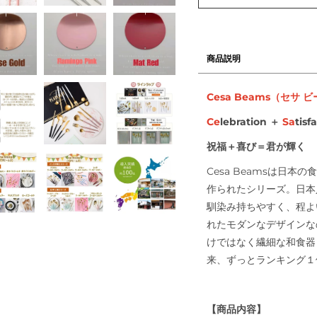
追
加
す
る
商品説明
Cesa Beams
（セサ
ビ
Ce
lebration
＋
Sa
tisf
祝福＋喜び＝君が輝く
Cesa Beamsは日
作られたシリーズ。日本
馴染み持ちやすく、程よ
れたモダンなデザインな
けではなく繊細な和食器
来、ずっとランキング１
【商品内容】