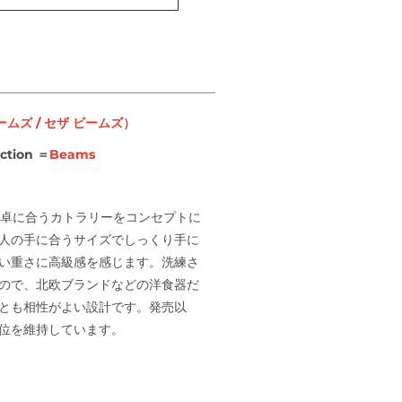
ームズ
/
セザ
ビームズ）
action
＝
Beams
本の食卓に合うカトラリーをコンセプトに
人の手に合うサイズでしっくり手に
い重さに高級感を感じます。洗練さ
ので、北欧ブランドなどの洋食器だ
とも相性がよい設計です。発売以
位を維持しています。