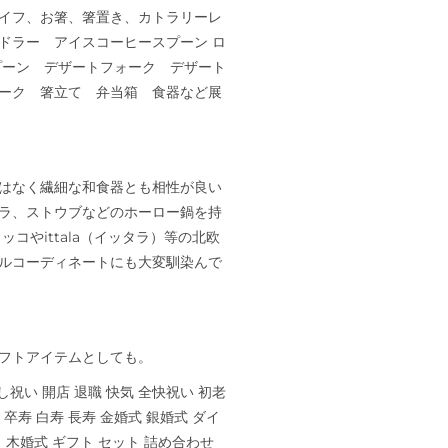
イフ、お箸、箸置き、カトラリーレ
ドラー アイスコーヒースプーン ロ
プーン デザートフォーク デザート
ーク 箸立て 弁当箱 食器など展
はなく繊細な和食器とも相性が良い
ラ、ストウブなどのホーロー鍋を持
ッコやittala（イッタラ）等の北欧
ルコーディネートにも大変馴染んで
フトアイテムとしても。
し祝い 開店 退職 快気 全快祝い 初老
 卒寿 白寿 長寿 金婚式 銀婚式 ダイ
 木婚式 ギフト セット 詰め合わせ