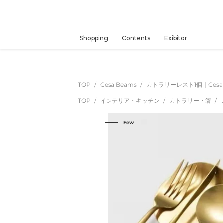
コ
ン
テ
ン
Shopping
Contents
Exibitor
ツ
に
ス
キ
TOP
Cesa Beams
カトラリーレスト1個｜Cesa
ッ
TOP
インテリア・キッチン
カトラリー・箸
プ
す
Few
る