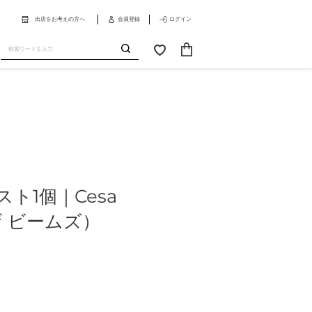
出店をお考えの方へ
会員登録
ログイン
カ
お
ー
気
送
ト
に
信
入
り
ト1個｜Cesa
ザ ビームズ）