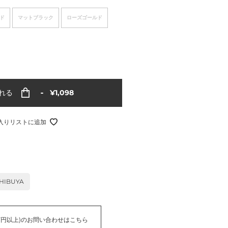
ド
マットブラック
ローズゴールド
通
れる
¥1,098
常
価
格
入りリストに追加
HIBUYA
万円以上)のお問い合わせはこちら