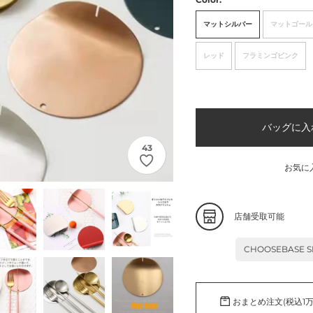
価
マットシルバー
マットゴール
格
レッド
フラミンゴピンク
バッグに入
43
お気に
カ
店舗受取可能
ー
ト
CHOOSEBASE S
に
商
品
を
おまとめ注文(税込1