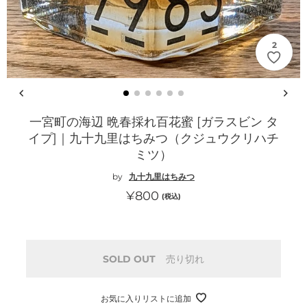
2
一宮町の海辺 晩春採れ百花蜜 [ガラスビン タ
イプ]｜九十九里はちみつ（クジュウクリハチ
ミツ）
by
九十九里はちみつ
通
¥800
(税込)
常
価
格
SOLD OUT
売り切れ
お気に入りリストに追加