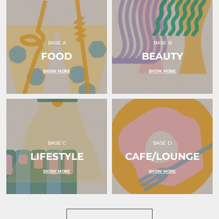
ホ
ホ
ル
ル
ダ
ダ
ー
ー
水
ピ
色
ン
BASE A
BASE B
｜
ク
FOOD
ｏ
BEAUTY
リ
ｋ
ボ
ｕ
ン
SHOW MORE
SHOW MORE
ｒ
｜
ｕ
ｏ
（オ
ｋ
ク
ｕ
ル）
ｒ
ｕ
（オ
ク
ル）
BASE C
BASE D
LIFESTYLE
CAFE/LOUNGE
SHOW MORE
SHOW MORE