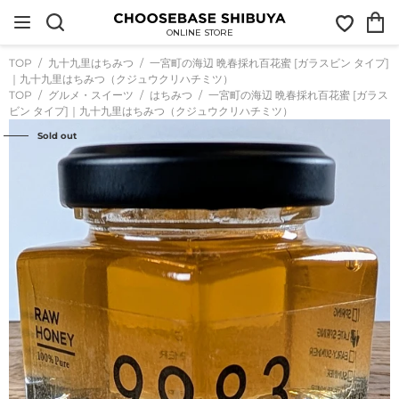
コ
お
カ
ン
気
ー
テ
ONLINE STORE
に
ト
ン
入
ツ
TOP
九十九里はちみつ
一宮町の海辺 晩春採れ百花蜜 [ガラスビン タイプ]
り
に
｜九十九里はちみつ（クジュウクリハチミツ）
ス
TOP
グルメ・スイーツ
はちみつ
一宮町の海辺 晩春採れ百花蜜 [ガラス
キ
ビン タイプ]｜九十九里はちみつ（クジュウクリハチミツ）
ッ
プ
Sold out
す
る