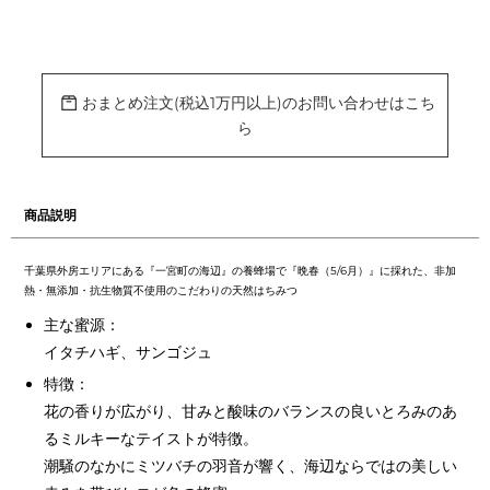
カ
ー
ト
に
おまとめ注文(税込1万円以上)のお問い合わせはこち
商
ら
品
を
追
加
す
る
商品説明
千葉県外房エリアにある『一宮町の海辺』の養蜂場で『晩春（5/6月）』に採れた、非加
熱・無添加・抗生物質不使用のこだわりの天然はちみつ
主な蜜源：
イタチハギ、サンゴジュ
特徴：
花の香りが広がり、甘みと酸味のバランスの良いとろみのあ
るミルキーなテイストが特徴。
潮騒のなかにミツバチの羽音が響く、海辺ならではの美しい