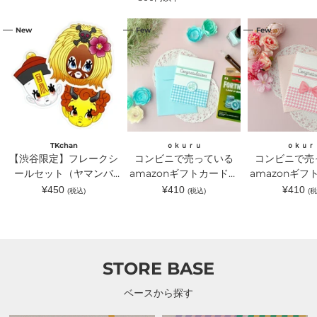
【渋
コ
コ
New
Few
Few
谷
ン
ン
限
ビ
ビ
定】
ニ
ニ
フ
で
で
レ
売
売
ー
っ
っ
ク
て
て
シ
い
い
ー
る
る
ル
amazon
amazon
セ
ギ
ギ
TKchan
ｏｋｕｒｕ
ｏｋｕｒ
ッ
フ
フ
【渋谷限定】フレークシ
コンビニで売っている
コンビニで売
ト
ト
ト
（ヤ
ールセット（ヤマンバ
カ
amazonギフトカードが
カ
amazonギフ
マ
ー
ー
TKchan）｜TKchan（テ
入るラッピングカードホ
入るラッピン
通
通
通
¥450
¥410
¥410
(税込)
(税込)
(税
ン
ド
ド
常
常
常
ィーケーチャン）
ルダー 水色｜ｏｋｕｒ
ルダー ピン
バ
が
が
価
価
価
TKchan）
入
入
ｕ（オクル）
ｏｋｕｒｕ（
格
格
格
｜
る
る
TKchan（テ
ラ
ラ
ィ
ッ
ッ
ー
ピ
ピ
STORE BASE
ケ
ン
ン
ー
グ
グ
チ
カ
カ
ベースから探す
ャ
ー
ー
ン）
ド
ド