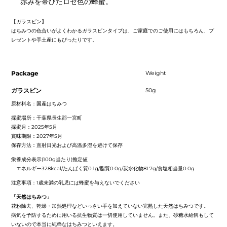
赤みを帯びたロゼ色の蜂蜜。
【ガラスビン】
はちみつの色合いがよくわかるガラスビンタイプは、ご家庭でのご使用にはもちろん、プ
レゼントや手土産にもぴったりです。
Package
Weight
ガラスビン
50g
原材料名：国産はちみつ
採蜜場所：千葉県長生郡一宮町
採蜜月：2025年5月
賞味期限：2027年5月
保存方法：直射日光および高温多湿を避けて保存
栄養成分表示(100g当たり)推定値
エネルギー328kcal/たんぱく質0.1g/脂質0.0g/炭水化物81.7g/食塩相当量0.0g
注意事項：1歳未満の乳児には蜂蜜を与えないでください
「天然はちみつ」
花粉除去、乾燥・加熱処理などいっさい手を加えていない完熟した天然はちみつです。
病気を予防するために用いる抗生物質は一切使用していません。また、砂糖水給餌もして
いないので本当に純粋なはちみつといえます。