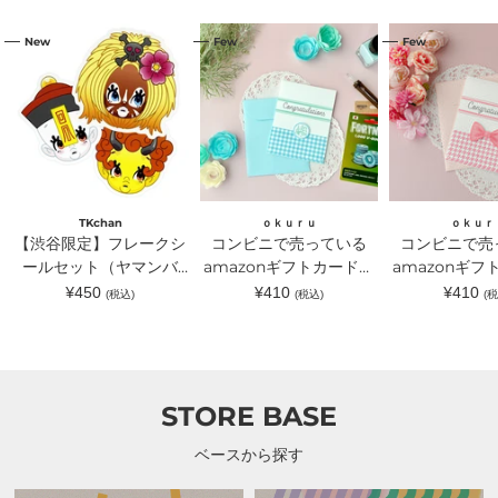
【渋
コ
コ
New
Few
Few
谷
ン
ン
限
ビ
ビ
定】
ニ
ニ
フ
で
で
レ
売
売
ー
っ
っ
ク
て
て
シ
い
い
ー
る
る
ル
amazon
amazon
セ
ギ
ギ
TKchan
ｏｋｕｒｕ
ｏｋｕｒ
ッ
フ
フ
【渋谷限定】フレークシ
コンビニで売っている
コンビニで売
ト
ト
ト
（ヤ
ールセット（ヤマンバ
カ
amazonギフトカードが
カ
amazonギフ
マ
ー
ー
TKchan）｜TKchan（テ
入るラッピングカードホ
入るラッピン
通
通
通
¥450
¥410
¥410
(税込)
(税込)
(税
ン
ド
ド
常
常
常
ィーケーチャン）
ルダー 水色｜ｏｋｕｒ
ルダー ピン
バ
が
が
価
価
価
TKchan）
入
入
ｕ（オクル）
ｏｋｕｒｕ（
格
格
格
｜
る
る
TKchan（テ
ラ
ラ
ィ
ッ
ッ
ー
ピ
ピ
STORE BASE
ケ
ン
ン
ー
グ
グ
チ
カ
カ
ベースから探す
ャ
ー
ー
ン）
ド
ド
ホ
ホ