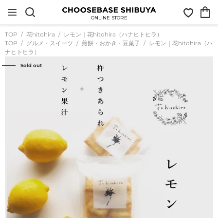
コ
お
カ
ン
気
ー
テ
ONLINE STORE
に
ト
ン
入
ツ
TOP
花hitohira
レモン｜花hitohira（ハナヒトヒラ）
り
に
TOP
グルメ・スイーツ
煎餅・おかき・豆菓子
レモン｜花hitohira（ハ
ス
ナヒトヒラ）
キ
ッ
Sold out
プ
す
る