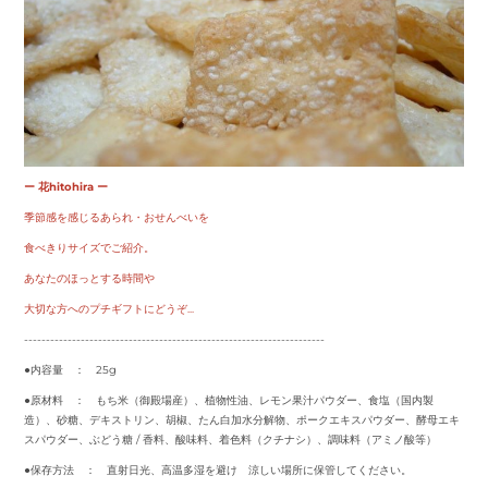
ー 花hitohira ー
季節感を感じるあられ・おせんべいを
食べきりサイズでご紹介。
あなたのほっとする時間や
大切な方へのプチギフトにどうぞ...
---------------------------------------------------------------------
●内容量 ： 25g
●原材料 ： もち米（御殿場産）、植物性油、レモン果汁パウダー、食塩（国内製
造）、砂糖、デキストリン、胡椒、たん白加水分解物、ポークエキスパウダー、酵母エキ
スパウダー、ぶどう糖 / 香料、酸味料、着色料（クチナシ）、調味料（アミノ酸等）
●保存方法 ： 直射日光、高温多湿を避け 涼しい場所に保管してください。