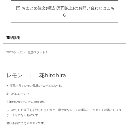
ト
に
おまとめ注文(税込1万円以上)のお問い合わせはこち
商
ら
品
を
追
加
す
る
商品説明
2026シーズン 販売スタート！
レモン ｜ 花hitohira
● 商品内容：レモン風味のつぶつぶあられ
あられにレモン？
生地のなかのつぶつぶはお米。
しっかりした歯応えを残したあられと、爽やかなレモンの風味。アクセントの黒こしょう
が、くせになるお品です
暑い季節にこそオススメです。