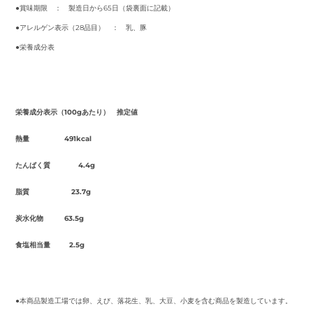
●賞味期限 ： 製造日から65日（袋裏面に記載）
●アレルゲン表示（28品目） ： 乳、豚
●栄養成分表
栄養成分表示（100gあたり） 推定値
熱量 491kcal
たんぱく質 4.4g
脂質 23.7g
炭水化物 63.5g
食塩相当量 2.5g
●本商品製造工場では卵、えび、落花生、乳、大豆、小麦を含む商品を製造しています。