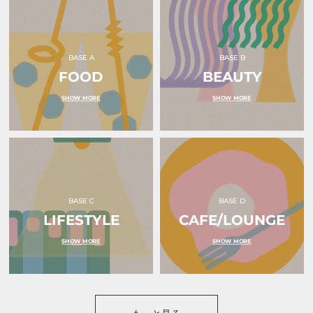
ル
ル
ダ
ダ
ー
ー
水
ピ
色
ン
BASE A
BASE B
｜
ク
FOOD
ｏ
BEAUTY
リ
ｋ
ボ
ｕ
ン
SHOW MORE
SHOW MORE
ｒ
｜
ｕ
ｏ
（オ
ｋ
ク
ｕ
ル）
ｒ
ｕ
（オ
ク
ル）
BASE C
BASE D
LIFESTYLE
CAFE/LOUNGE
SHOW MORE
SHOW MORE