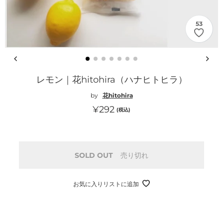
53
レモン｜花hitohira（ハナヒトヒラ）
by
花hitohira
通
¥292
(税込)
常
価
格
SOLD OUT
売り切れ
お気に入りリストに追加
カ
ー