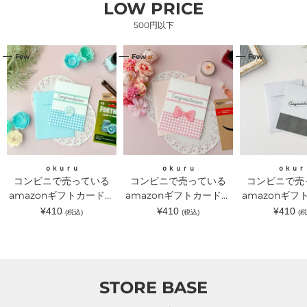
LOW PRICE
500円以下
コ
コ
コ
Few
Few
Few
ン
ン
ン
ビ
ビ
ビ
ニ
ニ
ニ
で
で
で
売
売
売
っ
っ
っ
て
て
て
い
い
い
る
る
る
amazon
amazon
amazon
ギ
ギ
ギ
ｏｋｕｒｕ
ｏｋｕｒｕ
ｏｋｕｒ
フ
フ
フ
コンビニで売っている
コンビニで売っている
コンビニで売
ト
ト
ト
カ
amazonギフトカードが
カ
amazonギフトカードが
カ
amazonギフ
ー
ー
ー
入るラッピングカードホ
入るラッピングカードホ
入るラッピン
通
通
通
¥410
¥410
¥410
(税込)
(税込)
(税
ド
ド
ド
常
常
常
ルダー 水色｜ｏｋｕｒ
ルダー ピンクリボン｜
ルダー グレ
が
が
が
価
価
価
入
入
入
ｕ（オクル）
ｏｋｕｒｕ（オクル）
｜ｏｋｕｒｕ
格
格
格
る
る
る
ラ
ラ
ラ
ッ
ッ
ッ
ピ
ピ
ピ
STORE BASE
ン
ン
ン
グ
グ
グ
カ
カ
カ