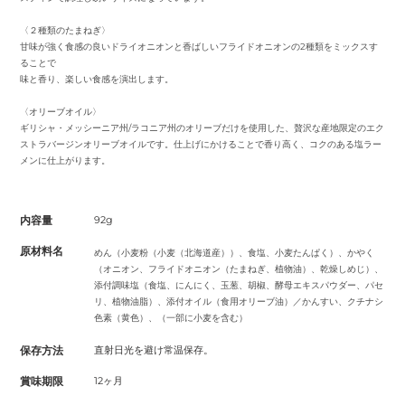
〈２種類のたまねぎ〉
甘味が強く食感の良いドライオニオンと香ばしいフライドオニオンの2種類をミックスす
ることで
味と香り、楽しい食感を演出します。
〈オリーブオイル〉
ギリシャ・メッシーニア州/ラコニア州のオリーブだけを使用した、贅沢な産地限定のエク
ストラバージンオリーブオイルです。仕上げにかけることで香り高く、コクのある塩ラー
メンに仕上がります。
内容量
92g
原材料名
めん（小麦粉（小麦（北海道産））、食塩、小麦たんぱく）、かやく
（オニオン、フライドオニオン（たまねぎ、植物油）、乾燥しめじ）、
添付調味塩（食塩、にんにく、玉葱、胡椒、酵母エキスパウダー、パセ
リ、植物油脂）、添付オイル（食用オリーブ油）／かんすい、クチナシ
色素（黄色）、（一部に小麦を含む）
保存方法
直射日光を避け常温保存。
賞味期限
12ヶ月