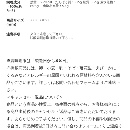
栄養成分
熱量：363Kcal たんぱく質：10.5g 脂質：6.5g 炭水化物：
65.6g 食塩相当量：5.4g
（100gあ
たり）
商品サイズ
160X180X30
(mm)
注意事項
火傷に注意して下さい。
脱酸素剤は取り除いて下さい。
※賞味期限は「製造日から✖✖日」
※掲載商品には、卵・小麦・乳・そば・落花生・えび・かに・
くるみなどアレルギーの原因といわれる原材料を含んでいる商
品がございます。詳しくはお問い合わせフォームよりご連絡下
さい。
＜キャンセル・返品について＞
食品という商品の性質上、衛生面の観点から、お客様都合によ
る商品出荷後のキャンセル・返品はご遠慮いただいておりま
す。あらかじめご了承ください。但し、商品の不備や誤配送の
場合は、商品到着後3日以内に問い合わせフォームよりご連絡く