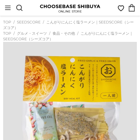
コ
お
カ
ン
気
ー
テ
ONLINE STORE
に
ト
ン
入
ツ
TOP
SEEDSCORE
こんがりにんにく塩ラーメン｜SEEDSCORE（シー
り
に
ズコア）
ス
TOP
グルメ・スイーツ
食品・その他
こんがりにんにく塩ラーメン｜
キ
SEEDSCORE（シーズコア）
ッ
プ
す
る