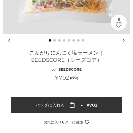
5
こんがりにんにく塩ラーメン｜
SEEDSCORE（シーズコア）
by
SEEDSCORE
通
¥702
(税込)
常
価
格
通
バッグに入れる
¥702
常
価
格
お気に入りリストに追加