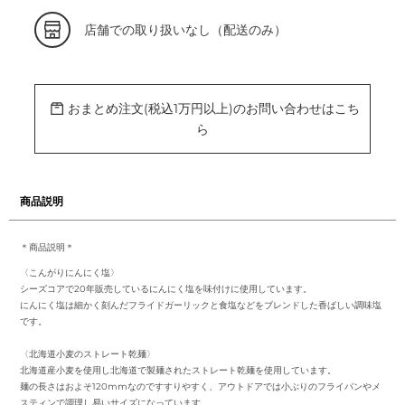
カ
店舗での取り扱いなし（配送のみ）
ー
ト
に
商
品
を
おまとめ注文(税込1万円以上)のお問い合わせはこち
追
加
ら
す
る
商品説明
＊商品説明＊
〈こんがりにんにく塩〉
シーズコアで20年販売しているにんにく塩を味付けに使用しています。
にんにく塩は細かく刻んだフライドガーリックと食塩などをブレンドした香ばしい調味塩
です。
〈北海道小麦のストレート乾麺〉
北海道産小麦を使用し北海道で製麺されたストレート乾麺を使用しています。
麺の長さはおよそ120mmなのですすりやすく、アウトドアでは小ぶりのフライパンやメ
スティンで調理し易いサイズになっています。