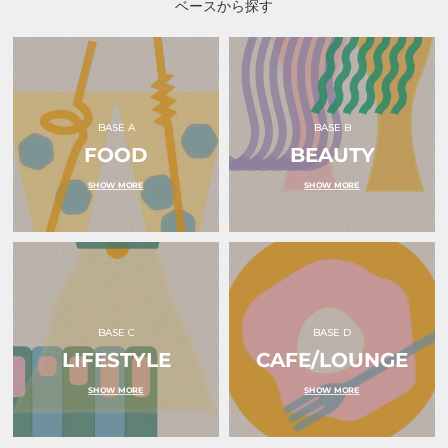
ベースから探す
ー
ー
ー
ド
ド
ド
ホ
ホ
ホ
ル
ル
ル
ダ
ダ
ダ
ー
ー
ー
水
ピ
グ
色
ン
レ
BASE A
BASE B
｜
ク
ン
ｏ
FOOD
リ
BEAUTY
チ
ｋ
ボ
ェ
ｕ
ン
ッ
SHOW MORE
SHOW MORE
ｒ
｜
ク
ｕ
ｏ
｜
（オ
ｋ
ｏ
ク
ｕ
ｋ
ル）
ｒ
ｕ
ｕ
ｒ
（オ
ｕ
ク
（オ
ル）
ク
ル）
BASE C
BASE D
LIFESTYLE
CAFE/LOUNGE
SHOW MORE
SHOW MORE