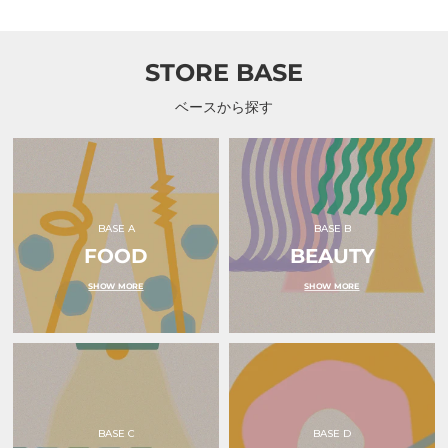
（ス
ト
価
価
ャ
格
格
タ
（く
ル
ジ
す
ー
オ
み
ル）
STORE BASE
シ
ブ
ャ
ル
ル
ー）
ベースから探す
ー
｜
ル）
studio
chaleur
+
（ス
タ
ジ
オ
BASE A
BASE B
シ
ャ
FOOD
BEAUTY
ル
ー
SHOW MORE
SHOW MORE
ル）
BASE C
BASE D