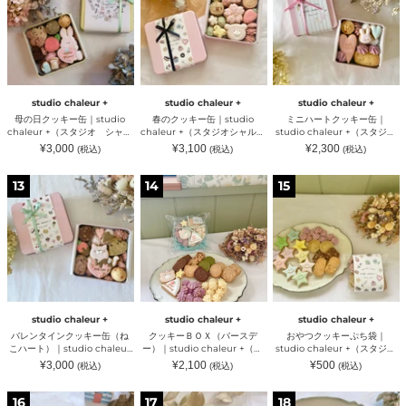
ク
ッ
ー
ジ
ャ
ル
ッ
キ
ト
オ
ル
ー
キ
ー
ク
シ
ー
ル）
ー
缶
ッ
ャ
ル）
缶
｜
キ
ル
｜
studio
ー
ー
studio
chaleur
缶
ル）
chaleur
+
｜
studio chaleur +
studio chaleur +
studio chaleur +
+
（ス
studio
母の日クッキー缶｜studio
春のクッキー缶｜studio
ミニハートクッキー缶｜
（ス
タ
chaleur
chaleur +（スタジオ シャル
chaleur +（スタジオシャルー
studio chaleur +（スタジオ
タ
ジ
+
ール）
ル）
シャルール）
通
通
通
¥3,000
¥3,100
¥2,300
(税込)
(税込)
(税込)
ジ
オ
（ス
常
常
常
オ
シ
タ
価
価
価
格
格
格
バ
ク
お
シ
ャ
ジ
13
14
15
レ
ッ
や
ャ
ル
オ
ン
キ
つ
ル
ー
シ
タ
ー
ク
ー
ル）
ャ
イ
Ｂ
ッ
ル）
ル
ン
Ｏ
キ
ー
ク
Ｘ
ー
ル）
ッ
（バ
ぷ
キ
ー
ち
ー
ス
袋
缶
デ
｜
studio chaleur +
studio chaleur +
studio chaleur +
（ね
ー）
studio
バレンタインクッキー缶（ね
クッキーＢＯＸ（バースデ
おやつクッキーぷち袋｜
こ
｜
chaleur
こハート）｜studio chaleur
ー）｜studio chaleur +（ス
studio chaleur +（スタジオ
ハ
studio
+
+（スタジオ シャルール）
タジオ シャルール）
シャルール）
通
通
通
¥3,000
¥2,100
¥500
(税込)
(税込)
(税込)
ー
chaleur
（ス
常
常
常
ト）
+
タ
価
価
価
格
格
格
夏
レ
フ
｜
（ス
ジ
16
17
18