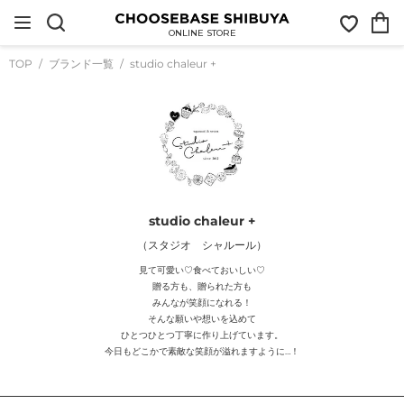
コ
お
カ
ン
気
ー
テ
ONLINE STORE
に
ト
ン
入
ツ
TOP
ブランド一覧
studio chaleur +
り
に
ス
キ
ッ
プ
す
る
studio chaleur +
（スタジオ シャルール）
見て可愛い♡食べておいしい♡
贈る方も、贈られた方も
みんなが笑顔になれる！
そんな願いや想いを込めて
ひとつひとつ丁寧に作り上げています。
今日もどこかで素敵な笑顔が溢れますように…！