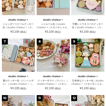
リ
缶
ネ
ー
ー
ル
ビ
｜
コ
ル）
ル）
ー
ー
studio
♡
ル）
ル
chaleur
の
ク
+
ク
ッ
（ス
ッ
studio chaleur +
studio chaleur +
studio chaleur +
キ
タ
キ
ジェンダーリビールクッキー
シャルール缶｜studio
可愛いトラネコ♡のクッキー
ー
ジ
ー
缶｜studio chaleur +（スタ
chaleur +（スタジオシャルー
缶｜studio chaleur +（スタ
缶
オ
缶
ジオ シャルール）
ル）
ジオシャルール）
通
通
通
¥3,100
¥3,100
¥3,100
(税込)
(税込)
(税込)
｜
シ
｜
常
常
常
studio
ャ
studio
価
価
価
格
格
格
夏
ク
日
chaleur
ル
chaleur
7
8
9
の
ッ
本
+
ー
+
ク
キ
味
（ス
ル）
（ス
ッ
ー
な
タ
タ
キ
Ｂ
ク
ジ
ジ
ー
Ｏ
ッ
オ
オ
缶
Ｘ
キ
シ
シ
（ジ
（ラ
ー
ャ
ャ
ン
パ
缶
ル
ル
ベ
ン）
｜
ー
ー
ェ
｜
studio
ル）
ル）
studio chaleur +
studio chaleur +
studio chaleur +
ザ
studio
chaleur
夏のクッキー缶（ジンベェザ
クッキーＢＯＸ（ラパン）｜
日本味なクッキー缶｜studio
メ）
chaleur
+
メ）｜studio chaleur +（ス
studio chaleur +（スタジオ
chaleur +（スタジオシャルー
｜
+
（ス
タジオ シャルール）
シャルール）
ル）
通
通
通
¥3,100
¥2,100
¥3,100
(税込)
(税込)
(税込)
studio
（ス
タ
常
常
常
chaleur
タ
ジ
価
価
価
格
格
格
母
春
ミ
+
ジ
オ
10
11
12
の
の
ニ
（ス
オ
シ
日
ク
ハ
タ
シ
ャ