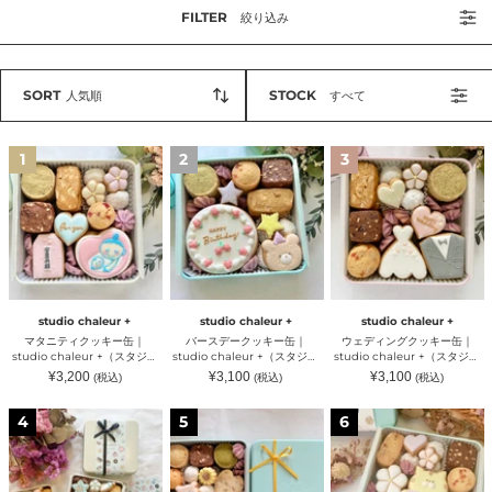
FILTER
絞り込み
SORT
STOCK
人気順
すべて
マ
バ
ウ
1
2
3
タ
ー
ェ
ニ
ス
デ
テ
デ
ィ
ィ
ー
ン
ク
ク
グ
ッ
ッ
ク
キ
キ
ッ
ー
ー
キ
缶
缶
ー
｜
｜
缶
studio chaleur +
studio chaleur +
studio chaleur +
studio
studio
｜
マタニティクッキー缶｜
バースデークッキー缶｜
ウェディングクッキー缶｜
chaleur
chaleur
studio
studio chaleur +（スタジオ
studio chaleur +（スタジオ
studio chaleur +（スタジオ
+
+
chaleur
シャルール）
シャルール）
シャルール）
通
通
通
¥3,200
¥3,100
¥3,100
(税込)
(税込)
(税込)
（ス
（ス
+
常
常
常
タ
タ
（ス
価
価
価
格
格
格
ジ
シ
可
ジ
ジ
タ
4
5
6
ェ
ャ
愛
オ
オ
ジ
ン
ル
い
シ
シ
オ
ダ
ー
ト
ャ
ャ
シ
ー
ル
ラ
ル
ル
ャ