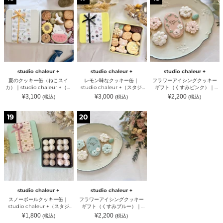
の
モ
ラ
studio
タ
オ
ク
ン
ワ
chaleur
ジ
シ
ッ
味
ー
+
オ
ャ
キ
な
ア
（ス
シ
ル
ー
ク
イ
タ
ャ
ー
缶
ッ
シ
ジ
ル
ル）
（ね
キ
ン
オ
ー
こ
ー
グ
シ
ル）
ス
缶
ク
ャ
イ
｜
ッ
ル
studio chaleur +
studio chaleur +
studio chaleur +
カ）
studio
キ
ー
夏のクッキー缶（ねこスイ
レモン味なクッキー缶｜
フラワーアイシングクッキー
｜
chaleur
ー
ル）
カ）｜studio chaleur +（ス
studio chaleur +（スタジ
ギフト（くすみピンク）｜
studio
+
ギ
タジオ シャルール）
オ シャルール）
studio chaleur +（スタジオ
通
通
通
¥3,100
¥3,000
¥2,200
(税込)
(税込)
(税込)
chaleur
（ス
フ
シャルール）
常
常
常
+
タ
ト
価
価
価
格
格
格
ス
フ
（ス
ジ
（く
19
20
ノ
ラ
タ
オ
す
ー
ワ
ジ
シ
み
ボ
ー
オ
ャ
ピ
ー
ア
シ
ル
ン
ル
イ
ャ
ー
ク）
ク
シ
ル
ル）
｜
ッ
ン
ー
studio
キ
グ
ル）
chaleur
ー
ク
+
缶
ッ
（ス
studio chaleur +
studio chaleur +
｜
キ
タ
スノーボールクッキー缶｜
フラワーアイシングクッキー
studio
ー
ジ
studio chaleur +（スタジ
ギフト（くすみブルー）｜
chaleur
ギ
オ
オ シャルール）
studio chaleur +（スタジオ
通
通
¥1,800
¥2,200
(税込)
(税込)
+
フ
シ
シャルール）
常
常