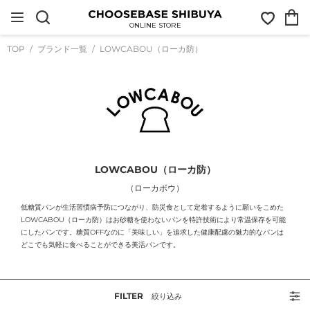
コ
お
カ
ン
気
ー
テ
ONLINE STORE
に
ト
ン
入
ツ
TOP
ブランド一覧
LOWCABOU（ローカ防）
り
に
ス
キ
ッ
プ
す
る
LOWCABOU（ローカ防）
（ローカボウ）
低糖質パンが生活習慣病予防につながり、防災食として定着するように願いをこめた
LOWCABOU
（ローカ防）はお砂糖を使わないパンを特許技術により常温保存を可能
にしたパンです。糖質
OFF
なのに「美味しい」を追求した健康配慮の魅力的なパンは
どこでも気軽に食べることができる美活パンです。
FILTER
絞り込み