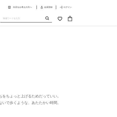
出店をお考えの方へ
会員登録
ログイン
カ
お
ー
気
送
ト
に
信
入
り
持ちをちょっと上げるためだっていい。
ないで歩くような、あたたかい時間。