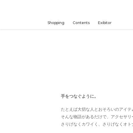
コ
ン
テ
ン
Shopping
Contents
Exibitor
ツ
に
ス
キ
ッ
プ
す
る
手をつなぐように。
たとえば大切な人とおそろいのアイテ
そんな物語があるだけで、アクセ
さりげなくカワイく、さりげなくオト