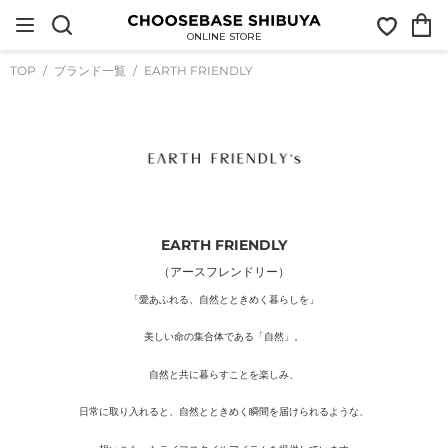
コ
お
カ
ン
気
ー
テ
ONLINE STORE
に
ト
ン
入
ツ
TOP
ブランド一覧
EARTH FRIENDLY
り
に
ス
キ
ッ
プ
す
る
EARTH FRIENDLY
（アースフレンドリー）
「愛あふれる、自然とときめく暮らしを」
美しい命の集合体である「自然」。
自然と共に暮らすことを楽しみ、
日常に取り入れると、自然とときめく瞬間を届けられるような、