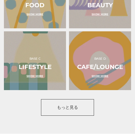
FOOD
BEAUTY
SHOW MORE
SHOW MORE
BASE C
BASE D
LIFESTYLE
CAFE/LOUNGE
SHOW MORE
SHOW MORE
もっと見る