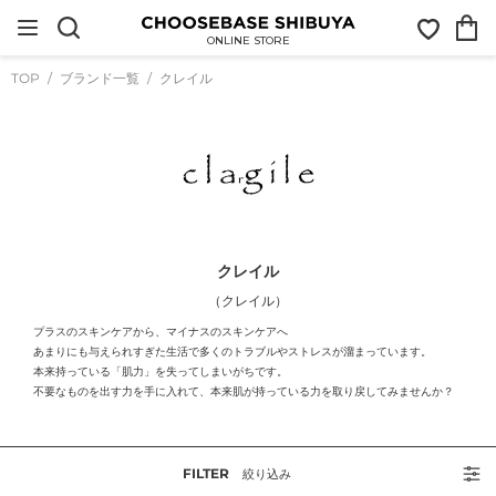
コ
お
カ
ン
気
ー
テ
ONLINE STORE
に
ト
ン
入
ツ
TOP
ブランド一覧
クレイル
り
に
ス
キ
ッ
プ
す
る
クレイル
（クレイル）
プラスのスキンケアから、マイナスのスキンケアへ
あまりにも与えられすぎた生活で多くのトラブルやストレスが溜まっています。
本来持っている「肌力」を失ってしまいがちです。
不要なものを出す力を手に入れて、本来肌が持っている力を取り戻してみませんか？
FILTER
絞り込み