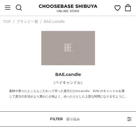
コ
お
カ
ン
気
ー
テ
ONLINE STORE
に
ト
ン
入
ツ
TOP
ブランド一覧
BAE.candle
り
に
ス
キ
ッ
プ
す
る
BAE.candle
（ベイキャンドル）
素材や香りにとことんこだわって作った貴方だけのcandle. BAE.のキャンドルを通
じて貴方の生活がより豊かに心地よく、ゆったりとした上質な時間になりますように…
FILTER
絞り込み