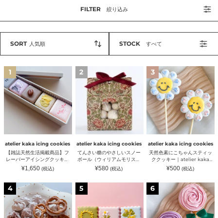
FILTER
絞り込み
SORT
STOCK
人気順
すべて
【雑
て
天
1
2
3
誌
ん
然
天
さ
色
然
い
素
生
糖
に
活
の
こ
掲
や
ち
載
さ
ゃ
商
し
ん
品】
い
ス
フ
ス
テ
atelier kaka icing cookies
atelier kaka icing cookies
atelier kaka icing cookies
レ
ノ
ィ
【雑誌天然生活掲載商品】フ
てんさい糖のやさしいスノー
天然色素にこちゃんスティッ
ー
ー
ッ
レーバーアイシングクッキー
ボール（ウィリアムモリス・
ククッキー｜atelier kaka
バ
ボ
ク
缶【無添加・天然色素】｜
プレーン）｜atelier kaka
icing cookies（アトリエカ
通
通
販
¥1,650
¥580
¥500
(税込)
(税込)
(税込)
ー
ー
ク
atelier kaka icing
icing cookies（アトリエカ
カ アイシングクッキー）｜
常
常
売
ア
ル
ッ
価
価
価
cookies（アトリエカカ アイ
カ アイシングクッキー）
atelier kaka icing
格
格
格
メ
春
天
イ
（ウ
キ
シングクッキー）
cookies（アトリエカカ アイ
4
5
6
レ
の
然
シ
ィ
ー
シングクッキー）
ン
ア
色
ン
リ
｜
ゲ
イ
素
グ
ア
atelier
シ
シ
バ
ク
ム
kaka