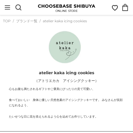
コ
お
カ
ン
気
ー
テ
ONLINE STORE
に
ト
ン
入
ツ
TOP
ブランド一覧
atelier kaka icing cookies
り
に
ス
キ
ッ
プ
す
る
atelier kaka icing cookies
（アトリエカカ アイシングクッキー）
心もお腹も満たされるギフトやご褒美にぴったりの見て可愛い、
食べておいしい 身体に優しい天然色素のアイシングクッキーです。 みなさんが笑顔
になれるよう、
たいせつな日に花を添えられるよう心を込めてお作りしています。