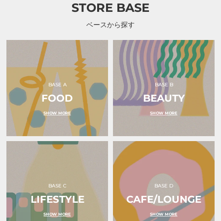
STORE BASE
リ
グ
エ
ク
カ
ッ
ベースから探す
カ
キ
ア
ー）
イ
シ
ン
グ
ク
ッ
BASE A
BASE B
キ
ー）
FOOD
BEAUTY
SHOW MORE
SHOW MORE
BASE C
BASE D
LIFESTYLE
CAFE/LOUNGE
SHOW MORE
SHOW MORE