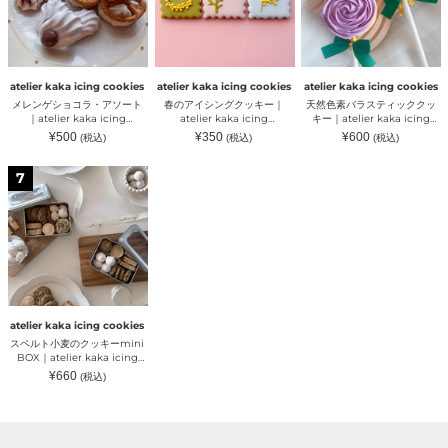
ョ
ン
ラ
ッ
モ
icing
コ
グ
ス
キ
リ
cookies（ア
ラ・
ク
テ
ー
ス・
ト
ア
ッ
ィ
缶
プ
リ
ソ
キ
ッ
【無
レ
エ
ー
ー
ク
添
ー
カ
atelier kaka icing cookies
atelier kaka icing cookies
atelier kaka icing cookies
ト
｜
ク
加・
ン）
カ
メレンゲショコラ・アソート
春のアイシングクッキー｜
天然色素バラスティッククッ
｜
atelier
ッ
天
｜
ア
｜atelier kaka icing
atelier kaka icing
キー｜atelier kaka icing
atelier
kaka
キ
然
atelier
イ
cookies（アトリエカカ アイ
cookies（アトリエカカ アイ
cookies（アトリエカカ アイ
通
販
通
¥500
¥350
¥600
(税込)
(税込)
(税込)
kaka
icing
ー
色
kaka
シ
シングクッキー）
シングクッキー）
シングクッキー）
常
売
常
icing
cookies（ア
｜
素】
価
icing
価
ン
価
格
格
格
ス
cookies（ア
ト
atelier
｜
cookies（ア
グ
7
ペ
ト
リ
kaka
atelier
ト
ク
ル
リ
エ
icing
kaka
リ
ッ
ト
エ
カ
cookies（ア
icing
エ
キ
小
カ
カ
ト
cookies（ア
カ
ー）
麦
カ
ア
リ
ト
カ
｜
の
ア
イ
エ
リ
ア
atelier
ク
イ
シ
カ
エ
イ
kaka
ッ
シ
ン
カ
カ
シ
icing
キ
ン
グ
ア
カ
ン
cookies（ア
ー
グ
ク
イ
ア
グ
ト
atelier kaka icing cookies
mini
ク
ッ
シ
イ
ク
リ
スペルト小麦のクッキーmini
BOX
ッ
キ
ン
シ
ッ
エ
BOX｜atelier kaka icing
｜
キ
ー）
グ
ン
キ
カ
cookies（アトリエカカ アイ
通
¥660
(税込)
atelier
ー）
ク
グ
ー）
カ
シングクッキー）
常
kaka
価
ッ
ク
ア
格
icing
キ
ッ
イ
cookies（ア
ー）
キ
シ
ト
ー）
ン