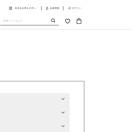
出店をお考えの方へ
会員登録
ログイン
カ
お
ー
気
送
ト
に
信
入
り