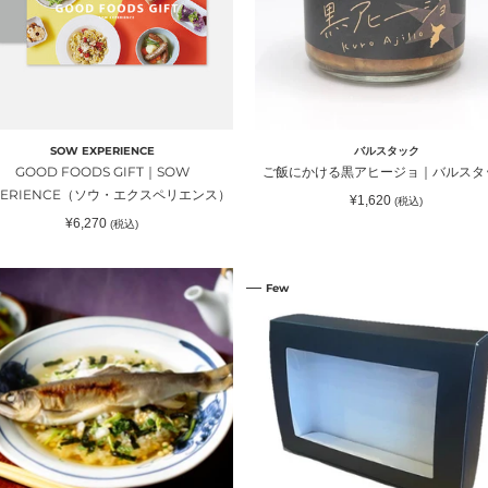
・
黒
ア
ヒ
ー
ジ
ョ
SOW EXPERIENCE
バルスタック
｜
GOOD FOODS GIFT｜SOW
ご飯にかける黒アヒージョ｜バルスタ
バ
PERIENCE（ソウ・エクスペリエンス）
通
¥1,620
(税込)
）
ル
常
通
¥6,270
(税込)
価
ス
常
格
価
タ
格
MARUICHI
ッ
Few
ギ
ク
フ
ト
BOX(黒
KYOHIROYA（ト
色)
｜
MARUICHI
SHOP（マ