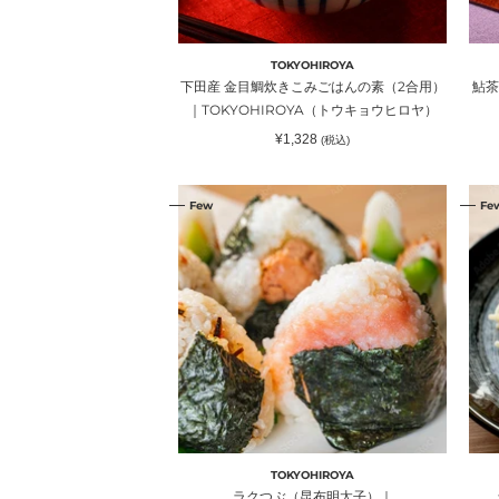
み
ウ
ご
ヒ
は
ロ
TOKYOHIROYA
ん
ヤ
下田産 金目鯛炊きこみごはんの素（2合用）
鮎茶
の
｜TOKYOHIROYA（トウキョウヒロヤ）
素
通
¥1,328
(税込)
（2
常
価
合
格
ラ
ラ
用）
Few
Fe
ク
ク
｜
つ
つ
TOKYOHIROYA（ト
ぶ
ぶ
ウ
（昆
（
キ
布
子
ョ
明
胡
ウ
太
椒
ヒ
子）
入
ロ
｜
り
ヤ）
TOKYOHIROYA（ト
明
ウ
太
TOKYOHIROYA
キ
子
ラクつぶ（昆布明太子）｜