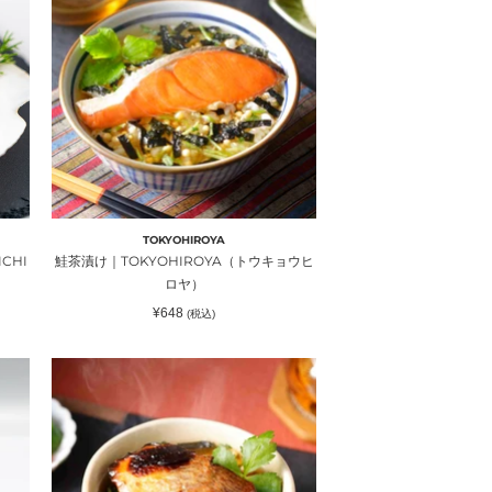
漬
け
｜
TOKYOHIROYA（ト
ウ
キ
ョ
ウ
ヒ
ロ
TOKYOHIROYA
ヤ）
CHI
鮭茶漬け｜TOKYOHIROYA（トウキョウヒ
ロヤ）
通
¥648
(税込)
常
価
格
赤
魚
西
京
焼
き