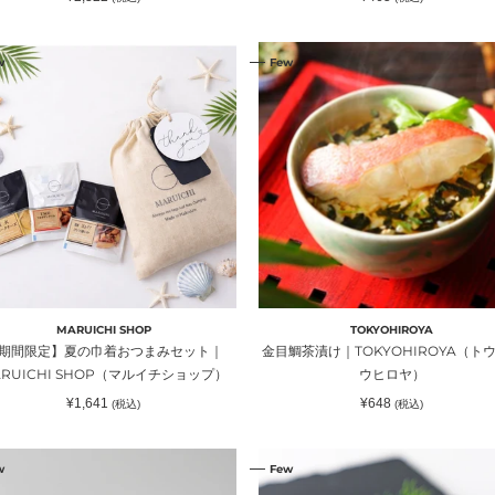
ョ
常
常
価
価
ッ
格
格
期
金
）
プ）
w
Few
目
鯛
】
茶
漬
け
｜
TOKYOHIROYA（ト
ウ
キ
ョ
ウ
MARUICHI SHOP
TOKYOHIROYA
ヒ
期間限定】夏の巾着おつまみセット｜
金目鯛茶漬け｜TOKYOHIROYA（ト
ロ
ARUICHI SHOP（マルイチショップ）
ウヒロヤ）
ヤ）
通
通
¥1,641
¥648
(税込)
(税込)
常
常
価
価
RUICHI
格
格
HOTATE
OP（マ
w
Few
オ