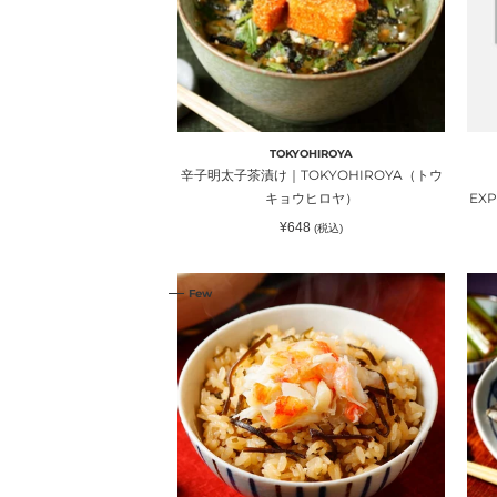
漬
ウ
け
エ
｜
ク
TOKYOHIROYA（ト
ス
ウ
ペ
キ
リ
TOKYOHIROYA
ョ
エ
辛子明太子茶漬け｜TOKYOHIROYA（トウ
ウ
ン
キョウヒロヤ）
EX
ヒ
ス
通
¥648
(税込)
ロ
常
価
ヤ）
格
下
鮎
Few
田
茶
産
漬
金
け
目
｜
鯛
TO
炊
ウ
き
キ
こ
ョ