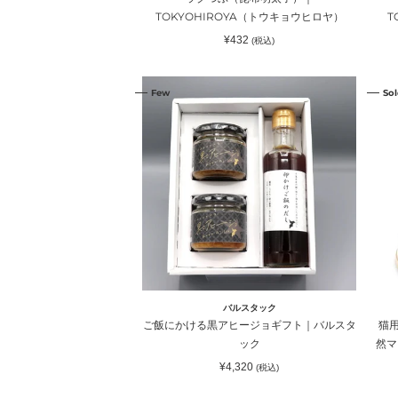
ョ
｜
TOKYOHIROYA（トウキョウヒロヤ）
T
ウ
TO
通
¥432
(税込)
ヒ
ウ
常
価
ロ
キ
格
ご
猫
ヤ）
ョ
Few
Sol
飯
用
ウ
に
フ
ヒ
か
リ
ロ
け
ー
ヤ
る
ズ
黒
ド
ア
ラ
ヒ
イ
ー
お
ジ
や
ョ
つ
バルスタック
ギ
天
ご飯にかける黒アヒージョギフト｜バルスタ
猫
フ
然
ック
然マ
ト
マ
通
¥4,320
(税込)
｜
グ
常
価
バ
ロ