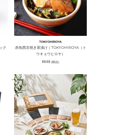
茶
漬
け
｜
TOKYOHIROYA（ト
ウ
TOKYOHIROYA
キ
ック
赤魚西京焼き茶漬け｜TOKYOHIROYA（ト
ョ
ウキョウヒロヤ）
ウ
通
¥648
(税込)
ヒ
常
価
ロ
格
【セ
ヤ）
Few
ン
ス
が
光
る
贈
り
物】