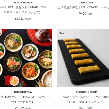
セ）
MARUICHI SHOP
TSUKIGASE
MARUICHI黒セット｜MARUICHI
ピリ辛焼き海老｜TSUKIGASE（ツキ
SHOP（マルイチショップ）
通
¥460
(税込)
）
常
通
¥3,921
(税込)
価
常
格
価
格
TARA
w
Few
チ
ー
ズ
ロ
ー
ス
ト
｜
MARUICHI
KYOHIROYA（ト
SHOP（マ
ル
TOKYOHIROYA
MARUICHI SHOP
イ
漬け3種セット｜TOKYOHIROYA（ト
TARA チーズロースト｜MARUIC
チ
ウキョウヒロヤ）
SHOP（マルイチショップ）
シ
通
通
¥2,322
¥465
(税込)
(税込)