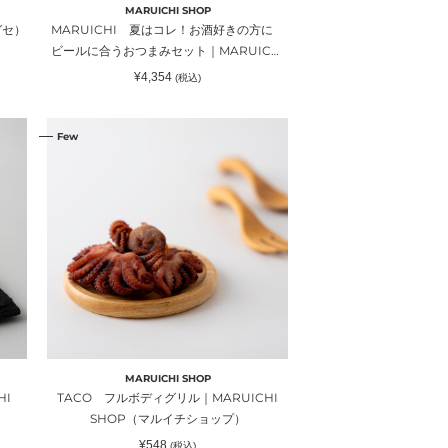
に
MARUICHI SHOP
ビ
ガセ）
MARUICHI 夏はコレ！お酒好きの方に
ー
ビールに合うおつまみセット｜MARUICHI
ル
SHOP（マルイチショップ）
通
¥4,354
(税込)
に
常
価
合
格
TACO
う
Few
フ
お
ル
つ
ボ
ま
デ
み
ィ
セ
グ
ッ
リ
ト
ル
｜
｜
MARUICHI
MARUICHI
SHOP（マ
SHOP（マ
ル
MARUICHI SHOP
ル
イ
HI
TACO フルボディグリル｜MARUICHI
イ
チ
SHOP（マルイチショップ）
チ
シ
通
¥548
(税込)