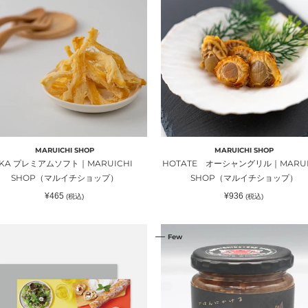
ー
シ
ャ
ン
グ
リ
）
ル
｜
RUICHI
MARUICHI
OP（マ
SHOP（マ
MARUICHI SHOP
MARUICHI SHOP
ル
IKA プレミアムソフト｜MARUICHI
HOTATE オーシャングリル｜MARUI
イ
SHOP（マルイチショップ）
SHOP（マルイチショップ）
チ
通
通
¥465
¥936
(税込)
(税込)
シ
常
常
価
価
ョ
格
格
OD
ご
ッ
Few
ODS
飯
）
プ）
T
に
か
W
け
PERIENCE（ソ
る