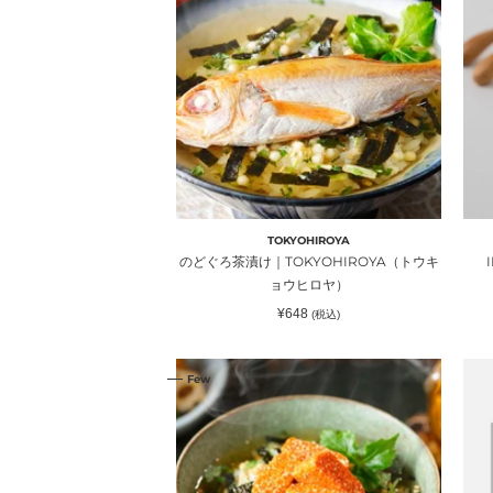
ぐ
レ
イ
ろ
ミ
チ
茶
ア
シ
漬
ム
ョ
け
ソ
ッ
｜
フ
プ
TOKYOHIROYA（ト
ト
ウ
｜
キ
MA
ョ
SH
TOKYOHIROYA
ウ
ル
のどぐろ茶漬け｜TOKYOHIROYA（トウキ
ヒ
イ
ョウヒロヤ）
ロ
チ
通
¥648
(税込)
ヤ）
シ
常
価
ョ
格
辛
GO
ッ
Few
子
FO
プ
明
GIF
太
｜
子
SO
茶
EX