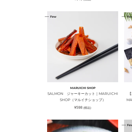
ロ
ヒ
常
価
ヤ）
ロ
格
SALMON
【
ヤ
Few
Fe
ジ
間
ャ
限
ー
定
キ
夏
ー
の
カ
巾
ッ
着
ト
お
｜
つ
MARUICHI
ま
SHOP（マ
み
MARUICHI SHOP
ル
セ
SALMON ジャーキーカット｜MARUICHI
【
イ
ッ
SHOP（マルイチショップ）
M
チ
ト
通
¥598
(税込)
シ
｜
常
価
ョ
MA
格
の
IKA
ッ
SH
Fe
ど
プ
プ）
ル