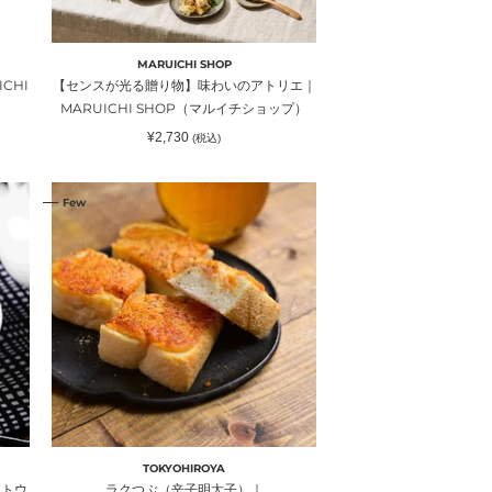
味
わ
い
MARUICHI SHOP
の
CHI
【センスが光る贈り物】味わいのアトリエ｜
ア
MARUICHI SHOP（マルイチショップ）
ト
通
¥2,730
(税込)
リ
常
価
エ
格
ラ
｜
Few
ク
MARUICHI
つ
SHOP（マ
ぶ
ル
（辛
イ
子
チ
明
シ
太
ョ
子）
ッ
｜
プ）
TOKYOHIROYA（ト
ウ
TOKYOHIROYA
キ
（トウ
ラクつぶ（辛子明太子）｜