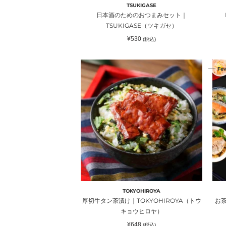
セ
シ
TSUKIGASE
ッ
ョ
日本酒のためのおつまみセット｜
ト
ッ
TSUKIGASE（ツキガセ）
｜
プ
通
¥530
(税込)
TSUKIGASE（ツ
常
価
キ
格
厚
お
ガ
Fe
切
茶
セ）
牛
漬
タ
け
ン
3
茶
種
漬
セ
け
ッ
｜
ト
TOKYOHIROYA（ト
｜
ウ
TO
キ
ウ
TOKYOHIROYA
ョ
キ
厚切牛タン茶漬け｜TOKYOHIROYA（トウ
お茶
ウ
ョ
キョウヒロヤ）
ヒ
ウ
通
¥648
(税込)