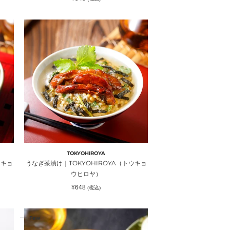
シ
常
ョ
価
ョ
格
ッ
う
ッ
プ）
な
プ）
ぎ
茶
漬
け
｜
TOKYOHIROYA（ト
ウ
キ
ョ
ウ
TOKYOHIROYA
ヒ
ウキョ
うなぎ茶漬け｜TOKYOHIROYA（トウキョ
ロ
ウヒロヤ）
ヤ）
通
¥648
(税込)
常
価
格
鮭
Few
茶