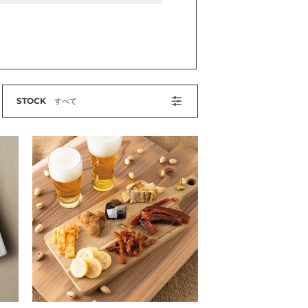
STOCK
すべて
MARUICHI
夏
は
コ
レ！
お
酒
好
き
の
方