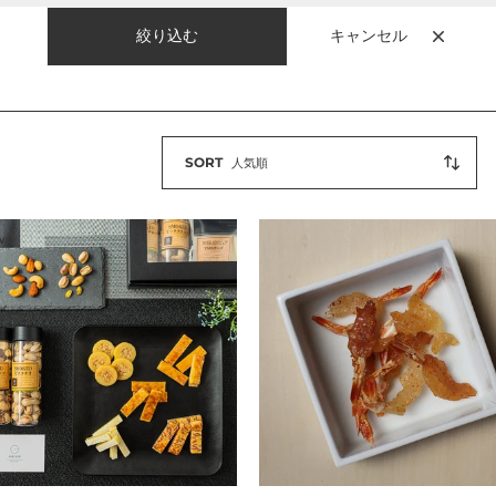
SORT
人気順
RUICHI
ピ
w
リ
辛
焼
き
海
RUICHI
老
OP（マ
｜
TSUKIGASE（ツ
キ
ガ