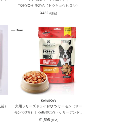
ョ
TOKYOHIROYA（トウキョウヒロヤ）
ウ
通
¥432
(税込)
ヒ
常
価
ロ
格
犬
ヤ）
Few
用
フ
リ
ー
ズ
ド
ラ
イ
お
や
つ
Kelly&Co's
サ
人前）
犬用フリーズドライおやつ サーモン（サー
ー
モン100％）｜Kelly&Co's（ケリーアンドコ
モ
ー）
通
¥1,595
(税込)
ン
常
価
（サ