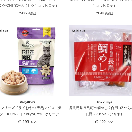
ウ
OKYOHIROYA（トウキョウヒロヤ）
キョウヒロヤ）
KYOHIROYA（ト
ヒ
通
通
¥432
¥648
(税込)
(税込)
ロ
常
常
価
価
ヤ）
格
格
鹿
d out
Sold out
児
島
県
長
）
島
町
の
鯛
め
し
2
Kelly&Co's
厨～kuriya
合
用フリーズドライおやつ 天然マグロ（天
鹿児島県長島町の鯛めし 2合用（3〜4
用
グロ100％）｜Kelly&Co's（ケリーアン
｜厨～kuriya（クリヤ）
（3〜
ドコー）
通
通
¥1,595
¥2,400
(税込)
(税込)
4
常
常
価
価
人