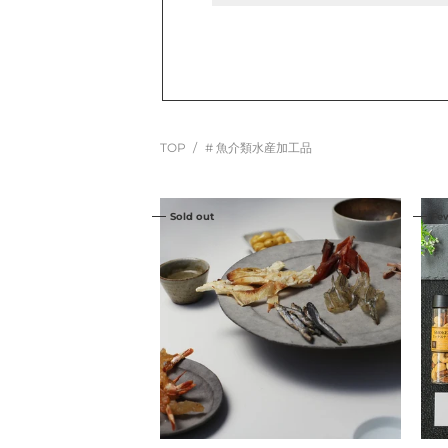
TOP
# 魚介類水産加工品
日
MA
Sold out
Fe
本
黒
酒
セ
の
ッ
た
ト
め
｜
の
MA
お
SH
つ
ル
ま
イ
み
チ