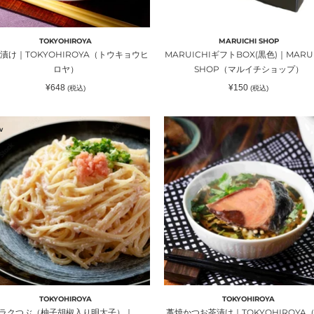
ル
イ
チ
TOKYOHIROYA
MARUICHI SHOP
）
シ
漬け｜TOKYOHIROYA（トウキョウヒ
MARUICHIギフトBOX(黒色)｜MARUI
ョ
ロヤ）
SHOP（マルイチショップ）
ッ
通
通
¥648
¥150
(税込)
(税込)
プ）
常
常
価
価
格
格
藁
w
焼
か
つ
柚
お
茶
漬
け
｜
TOKYOHIROYA（ト
ウ
キ
TOKYOHIROYA
TOKYOHIROYA
）
ョ
ラクつぶ（柚子胡椒入り明太子）｜
藁焼かつお茶漬け｜TOKYOHIROYA