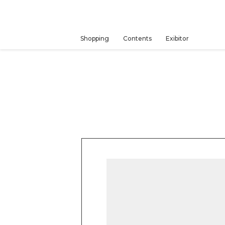
コ
ン
テ
ン
Shopping
Contents
Exibitor
ツ
に
ス
キ
ッ
プ
す
る