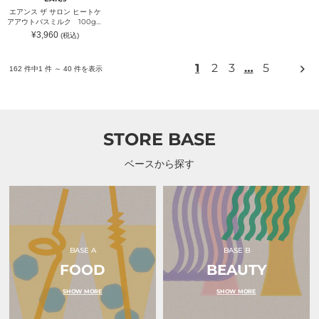
ケ
ダ
エアンス ザ サロン ヒートケ
ア
ク
アアウトバスミルク 100g｜
ア
ツ）
EAN/s（エアンス）
通
¥3,960
(税込)
ウ
常
ト
価
格
バ
次
1
2
3
…
5
162 件中1 件 ～ 40 件を表示
ス
の
ミ
ペ
ル
ー
ク
ジ
100g
｜
STORE BASE
EAN/s（エ
ア
ン
ベースから探す
ス）
BASE A
BASE B
FOOD
BEAUTY
SHOW MORE
SHOW MORE