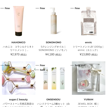
常
常
常
sugar.C
ー
価
価
賞
価
格
格
格
ハ
S
ト
beauty（シ
ビ
受
Few
Few
Few
ホ
ク
リ
ュ
ュ
賞】
ニ
レ
ー
ガ
ー
｜
コ
ン
ト
ー
テ
LYKKE（リ
コ
ジ
メ
シ
ィ
ュ
ラ
ン
ン
ー
ー）
ッ
シ
グ
ト
ビ
ケ）
ル
オ
LB
ュ
67g
ク
イ
1,000g
ー
１
ル
｜
テ
８
｜
ennic（エ
ィ
HAHONICO
SONOMONO
ennic
ト
SONOMONO（ソ
ニ
ー）
ハホニコ コラシルク１８ト
Sクレンジングオイル｜
トリートメントLB 1,000g｜
リ
ノ
ッ
リートメント｜
SONOMONO（ソノモノ）
ennic（エニック）
ー
モ
ク）
HAHONICO（ハホニコ）
通
通
通
¥2,970
¥4,180
¥13,860
(税込)
(税込)
(税込)
ト
ノ）
常
常
常
メ
価
価
価
格
格
格
パ
ハ
JEWEL
ン
Few
Few
Sold out
ワ
ン
BOX
ト
Sale
ー
ド
‐
｜
ス
ク
桜
HAHONICO（ハ
ト
リ
｜
ホ
ー
ー
YURAM（ユ
ニ
ン
ム
ラ
コ）
天
3
ム）
然
種
石
セ
美
ッ
sugar.C beauty
ONSENSOU
YURAM
容
ト
パワーストーン天然石美容ロ
ハンドクリーム3種セット（白
JEWEL BOX ‐桜｜
ロ
（白