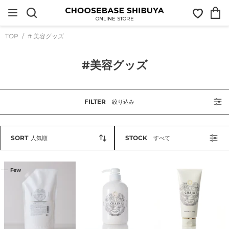
コ
お
カ
ン
気
ー
テ
ONLINE STORE
に
ト
ン
入
ツ
TOP
# 美容グッズ
り
に
ス
キ
コ
#美容グッズ
ッ
プ
レ
す
ク
る
シ
FILTER
絞り込み
ョ
ン
:
SORT
STOCK
人気順
すべて
CHAIN
CHAIN
CHAIN
Few
ヘ
ヘ
ヘ
ア
ア
ア
ソ
ソ
パ
ー
ー
ッ
プ
プ
ク
1000mL
500mL
200g
｜
｜
｜
CHAIN（チ
CHAIN（チ
CHAIN（チ