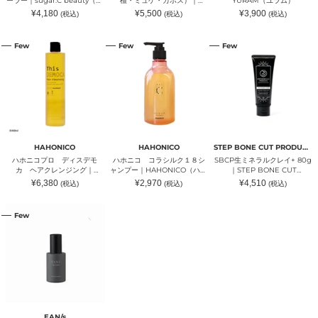
ーラー｜sugar.C beauty（シ
檀・ミュゲ・カボス）｜
YURAM（ユラム）
ー
檀・
ュガーシービューティー）
ONSENSOU（オンセンソ
通
販
通
¥4,180
¥5,500
¥3,900
(税込)
(税込)
(税込)
ラ
ミ
ウ）
常
売
常
ー
ュ
価
価
価
格
格
格
ハ
ハ
SBCP
｜
ゲ・
Few
Few
Few
ホ
ホ
生
sugar.C
カ
ニ
ニ
ミ
beauty（シ
ボ
コ
コ
ネ
ュ
ス）
プ
コ
ラ
ガ
｜
ロ
ラ
ル
ー
ONSENSOU（オ
デ
シ
ク
シ
ン
ィ
ル
レ
ー
セ
ス
ク
イ
ビ
ン
デ
１
+
ュ
ソ
モ
８
80g
ー
ウ）
HAHONICO
HAHONICO
STEP BONE CUT PRODUCTS
カ
シ
｜
テ
ハホニコプロ ディスデモ
ハホニコ コラシルク１８シ
SBCP生ミネラルクレイ+ 80g
ヘ
ャ
STEP
ィ
カ ヘアクレンジング｜
ャンプー｜HAHONICO（ハホ
｜STEP BONE CUT
ア
ン
BONE
ー）
HAHONICO（ハホニコ）
ニコ）
PRODUCTS（ステップボーン
通
通
通
¥6,380
¥2,970
¥4,510
(税込)
(税込)
(税込)
ク
プ
CUT
カットプロダクツ）
常
常
常
レ
ー
PRODUCTS（ス
価
価
価
格
格
格
エ
ン
｜
テ
Few
ア
ジ
HAHONICO（ハ
ッ
ン
ン
ホ
プ
ス
グ
ニ
ボ
ザ
｜
コ）
ー
サ
HAHONICO（ハ
ン
ロ
ホ
カ
ン
ニ
ッ
ヒ
コ）
ト
ー
プ
ト
ロ
EAN/s