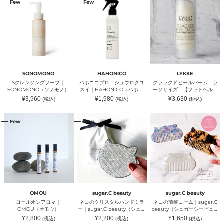
Few
Few
ク
ホ
ラ
ー
｜
レ
ニ
ッ
ル
Ce'
ン
コ
ク
バ
Parfait（セ
ジ
プ
ド
ー
パ
ン
ロ
ヒ
ム
ル
グ
ジ
ー
ラ
フ
ソ
ュ
ル
ー
ェ）
ー
ウ
バ
ジ
プ
ロ
ー
67g
｜
ク
ム
バ
SONOMONO
HAHONICO
LYKKE
SONOMONO（ソ
ユ
ラ
ー
Sクレンジングソープ｜
ハホニコプロ ジュウロクユ
クラックドヒールバーム ラ
ノ
ス
ー
ム
SONOMONO（ソノモノ）
スイ｜HAHONICO（ハホニ
ージサイズ 【フットヘルス
モ
イ
ジ
&
コ）
アワード2025最優秀賞受賞】
通
通
通
¥3,960
¥1,980
¥3,630
(税込)
(税込)
(税込)
ノ）
｜
サ
ジ
｜LYKKE（リュッケ）67g
常
常
常
HAHONICO（ハ
イ
価
ェ
価
価
格
格
格
ロ
ネ
ネ
ホ
ズ
ル
Few
Few
ー
コ
コ
ニ
【フ
ソ
ル
の
の
コ）
ッ
ッ
オ
ク
前
ト
ク
ン
リ
髪
ヘ
ス）
ア
ス
コ
ル
｜
ロ
タ
ー
ス
LYKKE（リ
マ
ル
ム
ア
ュ
｜
ハ
｜
ワ
ッ
OMOU（オ
ン
sugar.C
ー
ケ）
モ
ド
beauty（シ
ド
OMOU
sugar.C beauty
sugar.C beauty
ウ）
ミ
ュ
2025
ロールオンアロマ｜
ネコのクリスタルハンドミラ
ネコの前髪コーム｜sugar.C
ラ
ガ
最
OMOU（オモウ）
ー｜sugar.C beauty（シュガ
beauty（シュガーシービュー
ー
ー
優
ーシービューティー）
ティー）
通
通
通
¥2,800
¥2,200
¥1,650
(税込)
(税込)
(税込)
｜
シ
秀