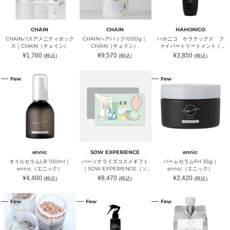
ィ
｜
ッ
ボ
CHAIN（チ
ク
ッ
ェ
ス
ク
イ
フ
CHAIN
CHAIN
HAHONICO
ス
ン）
ァ
CHAINバスアメニティボック
CHAINヘアパック1000g｜
ハホニコ ケラテックス フ
｜
イ
ス｜CHAIN（チェイン）
CHAIN（チェイン）
ァイバートリートメント｜
CHAIN（チ
バ
HAHONICO（ハホニコ）
通
通
通
¥1,760
¥9,570
¥3,850
(税込)
(税込)
(税込)
ェ
ー
常
常
常
イ
ト
価
価
価
格
格
格
オ
パ
バ
ン）
リ
Few
Few
イ
ー
ー
ー
ル
ソ
ム
ト
セ
ナ
セ
メ
ラ
ラ
ラ
ン
ム
イ
ム
ト
LB
ズ
FH
｜
100ml
コ
35g
HAHONICO（ハ
｜
ス
｜
ホ
ennic（エ
メ
ennic（エ
ニ
ニ
ギ
ニ
コ）
ennic
SOW EXPERIENCE
ennic
ッ
フ
ッ
オイルセラムLB 100ml｜
パーソナライズコスメギフト
バームセラムFH 35g｜
ク）
ト
ク）
ennic（エニック）
｜SOW EXPERIENCE（ソ
ennic（エニック）
｜
ウ・エクスペリエンス）
通
通
通
¥4,400
¥8,470
¥2,420
(税込)
(税込)
(税込)
SOW
常
常
常
EXPERIENCE（ソ
価
価
価
格
格
格
ア
SBCP
ヘ
ウ・
Few
Few
Few
ロ
生
ア
エ
マ
ミ
マ
ク
バ
ネ
ス
ス
ス
ラ
ク
ペ