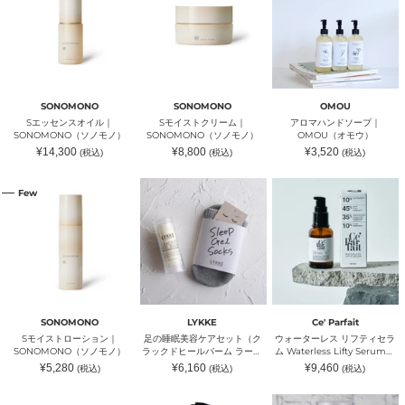
セ
ス
ハ
ー
ッ
ボ
ン
ト
ン
ビ
プ
ー
ス
ク
ド
ュ
ボ
ン
オ
リ
ソ
ー
ー
カ
イ
ー
ー
テ
ン
ッ
ル
ム
プ
ィ
カ
ト
｜
｜
｜
ー）
ッ
プ
SONOMONO（ソ
SONOMONO（ソ
OMOU（オ
ト
ロ
SONOMONO
SONOMONO
OMOU
ノ
ノ
モ
プ
ダ
Sエッセンスオイル｜
Sモイストクリーム｜
アロマハンドソープ｜
モ
モ
ウ）
ロ
ク
SONOMONO（ソノモノ）
SONOMONO（ソノモノ）
OMOU（オモウ）
ノ）
ノ）
ダ
ツ）
通
通
通
¥14,300
¥8,800
¥3,520
(税込)
(税込)
(税込)
ク
常
常
常
価
ツ）
価
価
格
格
格
S
足
ウ
Few
モ
の
ォ
イ
睡
ー
ス
眠
タ
ト
美
ー
ロ
容
レ
ー
ケ
ス
シ
ア
リ
ョ
セ
フ
ン
ッ
テ
｜
ト
ィ
SONOMONO
LYKKE
Ce' Parfait
SONOMONO（ソ
（ク
セ
Sモイストローション｜
足の睡眠美容ケアセット（ク
ウォーターレス リフティセラ
ノ
ラ
ラ
SONOMONO（ソノモノ）
ラックドヒールバーム ラージ
ム Waterless Lifty Serum｜
モ
ッ
ム
67gバーム & ジェルソック
Ce' Parfait（セパルフェ）
通
通
通
¥5,280
¥6,160
¥9,460
(税込)
(税込)
(税込)
ノ）
ク
Waterless
ス）｜LYKKE（リュッケ）
常
常
常
ド
Lifty
価
価
価
格
格
格
S
ハ
ク
ヒ
Serum