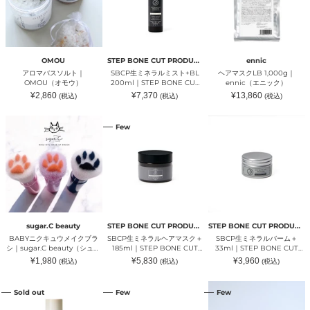
ソ
ル
LB
リ
ル
ミ
1,000g
エ
ト
ス
｜
ン
｜
ト
ennic（エ
ス）
OMOU（オ
+BL
ニ
モ
200ml
ッ
OMOU
STEP BONE CUT PRODUCTS
ennic
ウ）
｜
ク）
アロマバスソルト｜
SBCP生ミネラルミスト+BL
ヘアマスクLB 1,000g｜
STEP
OMOU（オモウ）
200ml｜STEP BONE CUT
ennic（エニック）
BONE
PRODUCTS（ステップボーン
通
通
通
¥2,860
¥7,370
¥13,860
(税込)
(税込)
(税込)
CUT
カットプロダクツ）
常
常
常
PRODUCTS（ス
価
価
価
格
格
格
BABY
SBCP
SBCP
テ
Few
ニ
生
生
ッ
ク
ミ
ミ
プ
キ
ネ
ネ
ボ
ュ
ラ
ラ
ー
ウ
ル
ル
ン
メ
ヘ
バ
カ
イ
ア
ー
ッ
ク
マ
ム
ト
ブ
ス
＋
プ
ラ
ク
33ml
ロ
sugar.C beauty
STEP BONE CUT PRODUCTS
STEP BONE CUT PRODUCTS
シ
＋
｜
ダ
BABYニクキュウメイクブラ
SBCP生ミネラルヘアマスク＋
SBCP生ミネラルバーム＋
｜
185ml
STEP
ク
シ｜sugar.C beauty（シュガ
185ml｜STEP BONE CUT
33ml｜STEP BONE CUT
sugar.C
｜
BONE
ツ）
ーシービューティー）
PRODUCTS（ステップボーン
PRODUCTS（ステップボーン
通
通
通
¥1,980
¥5,830
¥3,960
(税込)
(税込)
(税込)
beauty（シ
STEP
CUT
カットプロダクツ）
カットプロダクツ）
常
常
常
ュ
BONE
PRODUCTS（ス
価
価
価
格
格
格
S
S
ア
ガ
CUT
テ
Sold out
Few
Few
エ
モ
ロ
ー
PRODUCTS（ス
ッ
ッ
イ
マ
シ
テ
プ