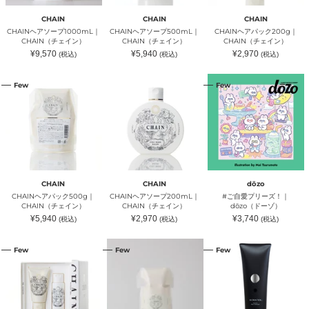
ェ
ェ
ェ
イ
イ
イ
CHAIN
CHAIN
CHAIN
ン）
ン）
ン）
CHAINヘアソープ1000mL｜
CHAINヘアソープ500mL｜
CHAINヘアパック200g｜
CHAIN（チェイン）
CHAIN（チェイン）
CHAIN（チェイン）
通
通
通
¥9,570
¥5,940
¥2,970
(税込)
(税込)
(税込)
常
常
常
価
価
価
格
格
格
CHAIN
CHAIN
#
Few
Few
ヘ
ヘ
ご
ア
ア
自
パ
ソ
愛
ッ
ー
プ
ク
プ
リ
500g
200mL
ー
｜
｜
ズ！
CHAIN（チ
CHAIN（チ
｜
ェ
ェ
dōzo（ド
イ
イ
ー
CHAIN
CHAIN
dōzo
ン）
ン）
ゾ）
CHAINヘアパック500g｜
CHAINヘアソープ200mL｜
#ご自愛プリーズ！｜
CHAIN（チェイン）
CHAIN（チェイン）
dōzo（ドーゾ）
通
通
通
¥5,940
¥2,970
¥3,740
(税込)
(税込)
(税込)
常
常
常
価
価
価
格
格
格
CHAIN
CHAIN
ハ
Few
Few
Few
バ
ヘ
ホ
ス
ア
ニ
ア
パ
コ
メ
ッ
ケ
ニ
ク
ラ
テ
1000g
テ