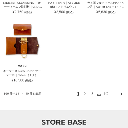
顔
ト
MEISTER CLEANSING オ
TORI T-shirt｜ATELIER
サメ革マルチツールのワトソ
料
ソ
ーティーエフ洗顔料｜O.T.F.
ufu（アトリエウフ）
ン君｜Atelier Shark (アトリ
｜
ン
（オーティーエフ）
エシャーク)
通
通
通
¥2,750
¥3,500
¥5,830
(税込)
(税込)
(税込)
O.T.F.
君
常
常
常
（オ
｜
価
価
価
格
格
格
キ
ー
Atelier
ー
テ
Shark
ケ
ィ
(ア
ー
ー
ト
ス
エ
リ
Rich
フ）
エ
Koron
シ
ブ
ャ
ッ
ー
テ
ク)
ー
moku
ロ
キーケース Rich Koron ブッ
｜
テーロ｜moku（モク）
moku（モ
通
¥16,500
(税込)
ク）
常
価
格
次
1
2
3
…
10
366 件中1 件 ～ 40 件を表示
の
ペ
ー
ジ
STORE BASE