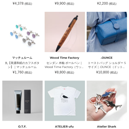
サ
ム
ト
ッ
ン）
す®︎ Luxe メンズ ｜
ッツァ）
通
販
通
¥4,378
¥9,900
¥2,200
(税込)
(税込)
(税込)
ー
｜
（ツ
ト
LECIEN（ルシアン）
常
売
常
パ
M
ム
価
価
｜
価
格
格
格
丸
セ
ト
ン
BELLEZA（エ
グ
Plaiaden（プ
【美
ン
ー
ツ
ム
ク
レ
濃
ダ
ス
腰
ベ
ラ
イ
和
ン
ト
こ
レ
フ
ア
紙
木
バ
り
ッ
ト）
ー
の
軸
ッ
ら
ツ
デ
カ
ボ
グ
っ
ァ）
ン）
フ
ー
シ
く
ス
ル
ョ
す
ボ
ペ
ル
®︎
タ
ン
ダ
Luxe
マッチュルーム
Wood Time Factory
.OUNCE
ン】
｜
ー
メ
丸【美濃和紙のカフスボタ
センダン 木軸 ボールペン｜
トーストバッグ ショルダー S
｜
Wood
S
ン
ン】｜マッチュルーム
Wood Time Factory（ウッド
サイズ｜.OUNCE（ドットオ
マ
Time
サ
ズ
タイムファクトリー）
ンス）
通
通
通
¥1,760
¥8,800
¥10,800
(税込)
(税込)
(税込)
ッ
Factory（ウ
イ
｜
常
常
常
チ
ッ
ズ
LECIEN（ル
価
価
価
格
格
格
MEISTER
TORI
サ
ュ
ド
｜.OUNCE（ド
シ
CLEANSING
T-
メ
ル
タ
ッ
ア
shirt
革
ー
イ
ト
ン）
オ
｜
マ
ム
ム
オ
ー
ATELIER
ル
フ
ン
テ
ufu（ア
チ
ァ
ス）
ィ
ト
ツ
ク
ー
リ
ー
ト
エ
エ
ル
リ
フ
ウ
の
ー）
洗
フ）
ワ
O.T.F.
ATELIER ufu
Atelier Shark