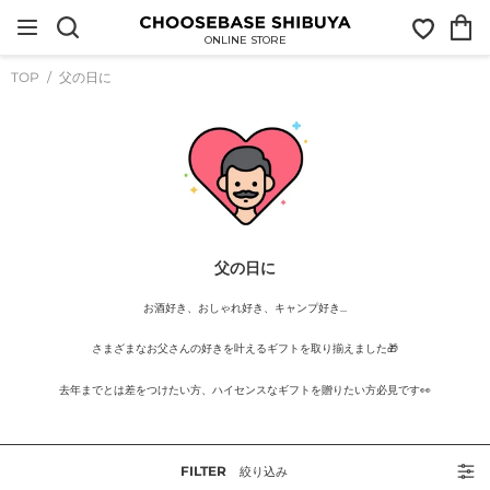
コ
お
カ
ン
気
ー
テ
ONLINE STORE
に
ト
ン
入
ツ
TOP
父の日に
り
に
ス
キ
ッ
プ
す
る
父の日に
お酒好き、おしゃれ好き、キャンプ好き...
さまざまなお父さんの好きを叶えるギフトを取り揃えました🎁
去年までとは差をつけたい方、ハイセンスなギフトを贈りたい方必見です👀
FILTER
絞り込み