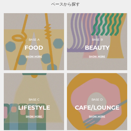
ベースから探す
BASE A
BASE B
FOOD
BEAUTY
SHOW MORE
SHOW MORE
BASE C
BASE D
LIFESTYLE
CAFE/LOUNGE
SHOW MORE
SHOW MORE