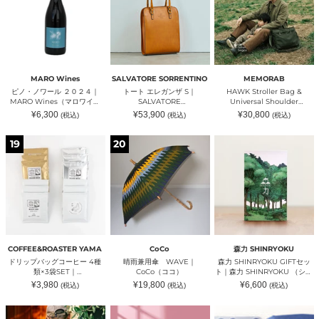
ワ
エ
&
ク
kotowari®
Yogo
ー
レ
Universal
ッ
mini3』
Home（ヒ
ル
ガ
Shoulder
キ
（全
デ
２
ン
Strap（セ
ー
４
コ
０
ザ
ッ
色）
ア
２
S
ト
｜
ン
４
｜
販
革
ド
｜
SALVATORE
売）
の
ヨ
MARO Wines
SALVATORE SORRENTINO
MEMORAB
MARO
SORRENTINO（サ
｜
あ
ー
ピノ・ノワール ２０２４｜
トート エレガンザ S｜
HAWK Stroller Bag &
Wines（マ
ル
MEMORAB（メ
る
ゴ
MARO Wines（マロワイン
SALVATORE
Universal Shoulder
ロ
ヴ
モ
暮
ホ
ズ）
SORRENTINO（サルヴァトー
Strap（セット販売）｜
通
通
通
¥6,300
¥53,900
¥30,800
(税込)
(税込)
(税込)
ワ
ァ
ラ
ら
ー
レソレンティーノ）
MEMORAB（メモラブ）
常
常
常
イ
ト
ブ）
価
し
価
ム）
価
格
格
格
ド
晴
森
ン
ー
®（カ
19
20
リ
雨
力
ズ）
レ
ワ
ッ
兼
SHINRYOKU
ソ
ノ
プ
用
GIFT
レ
ア
バ
傘
セ
ン
ル
ッ
WAVE
ッ
テ
ク
グ
｜
ト
ィ
ラ
コ
CoCo（コ
｜
ー
シ）
ー
コ）
森
ノ）
ヒ
力
ー
SHINRYOKU
COFFEE&ROASTER YAMA
CoCo
森力 SHINRYOKU
4
（シ
ドリップバッグコーヒー 4種
晴雨兼用傘 WAVE｜
森力 SHINRYOKU GIFTセッ
種
ン
類×3袋SET｜
CoCo（ココ）
ト｜森力 SHINRYOKU （シン
類
リ
COFFEE&ROASTER
リョク）
通
通
通
¥3,980
¥19,800
¥6,600
(税込)
(税込)
(税込)
×3
ョ
YAMA（コーヒーアンドロー
常
常
常
袋
ク）
価
価
価
スターヤマ）
格
格
格
2WAY
5
【Ｂ
SET