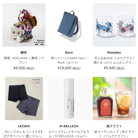
ワ
（ラ
価
価
価
ン）
格
格
格
香
和
犬
ー
ベ
熊
ッ
と
ク
ン
-
ク
お
ス）
ダ
KOGUMA-
パ
め
ー・
｜
ッ
ざ
カ
舞
ク
め
ル
杏
petit
ミ
ー
（ブ
neo
ル
ナ・
ア
｜
ク
コ
ン）
Root（ル
グ
リ
ー
ラ
ア
舞杏
Root
Plaiaden
ト）
ス
ン
香熊 -KOGUMA-｜舞杏（ブ
和ックパックpetit neo｜
犬とおめざめ ミルクグラス /
/
ダ
アン）
Root（ルート）
猫とまったり よふかしグラス
猫
ー）
ペアセット｜Plaiaden（プレ
通
通
通
¥6,600
¥19,800
¥5,940
(税込)
(税込)
(税込)
と
｜
イアーデン）
常
常
常
ま
価
価
東
価
格
格
格
【ピ
エ
紡
っ
京
ッ
ク
コ
た
グ
プ
ソ
ー
り
ル
エ
ス
ラ
よ
マ
レ
テ
シ
ふ
ン
キ
ム
ロ
か
（ト
バ
ス
ッ
し
ウ
ン
キ
プ
グ
キ
コ
ャ
｜
ラ
ョ
ラ
ル
紡
ス
ウ
ボ】
プ
ク
ペ
グ
LECIEN
M BELLEZA
紡クラフト
ボ
セ
ラ
ア
ル
【ピップエレキバンコラボ】
エクソステム スキャルプセラ
紡コーラシロップ｜紡クラフ
ク
ラ
フ
セ
マ
ボクサーパンツ 腰こりらっく
ム｜M BELLEZA（エムベレ
ト（ツムグクラフト）