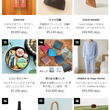
フ
ト
ー
ー
｜
ト・
バ
ル
チ
缶
サ
ッ
ド
ュ
詰
ウ
ク
サ
ナ
キ
ナ
石
ン
ト
ッ
｜
鹸
ズ）
ウ
チ
ANATAE
キセキ石鹸
GOLD SANDS
ANATAE（ア
2
キ
ン
カタログギフト・サウナ｜
不織布ギフトバック 石鹸2
Card Holder｜GOLD
ナ
個/
ョ
（カ
ANATAE（アナタエ）
個/フォーミングネット｜キセ
SANDS（ゴールドサンズ）
タ
フ
ウ）
ン
キ石鹸（キセキセッケン）
通
通
通
¥8,800
¥5,240
¥39,600
(税込)
(税込)
(税込)
エ）
ォ
ヅ
常
常
常
ー
価
価
メ
価
格
格
格
ゴ
【特
ブ
ミ
キ
13
14
15
ル
許
ル
ン
ッ
フ
＆
ー
グ
チ
ア
世
ダ
ネ
ン）
イ
界
ン
ッ
シ
に
ガ
ト
ン
ひ
リ
｜
グ
と
ー
キ
ク
つ！】
の
セ
ッ
厚
メ
キ
キ
革
ン
石
にじいろクッキー
革のある暮らし®
Hideko & Yogo Home
ー
の
ズ
鹸
ゴルフアイシングクッキー缶
【特許＆世界にひとつ！】厚
ブルーダンガリーのメンズパ
缶
薄
パ
（キ
(小)｜にじいろクッキー
革の薄いミニ財布『理
ジャマ｜Hideko & Yogo
(小)
い
ジ
セ
kotowari® mini3』（全４
Home（ヒデコアンドヨーゴ
通
通
通
¥2,100
¥16,800
¥55,000
(税込)
(税込)
(税込)
｜
ミ
ャ
キ
色）｜革のある暮らし®（カワ
ホーム）
常
常
常
に
ニ
マ
価
セ
価
価
ノアルクラシ）
格
格
格
ピ
ト
HAWK
じ
財
｜
ッ
16
17
18
ノ・
ー
Stroller
い
布
Hideko
ケ
ノ
ト
Bag
ろ
『理
&
ン）