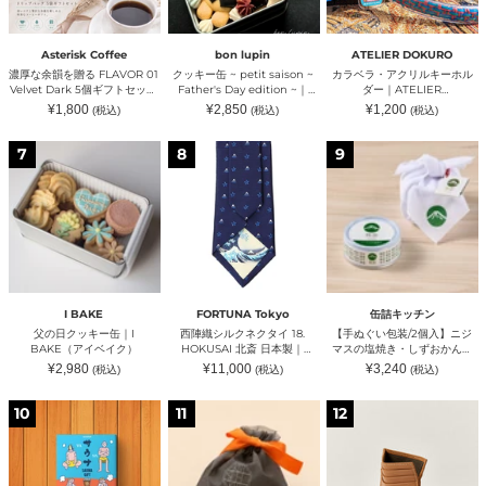
る
saison
ル
ッ
テ
FLAVOR
~
キ
ト
ィ
01
Father's
ー
｜
ミ
Velvet
Day
ホ
MARUICHI
ッ
Asterisk Coffee
bon lupin
ATELIER DOKURO
Dark
edition
ル
SHOP（マ
ク』
濃厚な余韻を贈る FLAVOR 01
クッキー缶 ~ petit saison ~
カラベラ・アクリルキーホル
5
~
ダ
ル
｜
Velvet Dark 5個ギフトセット
Father's Day edition ~｜
ダー｜ATELIER
個
｜
ー
イ
STUDIUM（ス
｜Asterisk Coffee（アスタリ
bon lupin（ボンルパン）
DOKURO（アトリエドクロ）
通
通
通
¥1,800
¥2,850
¥1,200
(税込)
(税込)
(税込)
ギ
bon
｜
チ
ト
スクコーヒー）
常
常
常
フ
lupin（ボ
ATELIER
価
シ
価
ゥ
価
格
格
格
父
西
【手
ト
ン
DOKURO（ア
ョ
デ
7
8
9
の
陣
ぬ
セ
ル
ト
ッ
ィ
日
織
ぐ
ッ
パ
リ
プ）
ウ
ク
シ
い
ト
ン）
エ
ム）
ッ
ル
包
｜
ド
キ
ク
装/2
Asterisk
ク
ー
ネ
個
Coffee（ア
ロ）
缶
ク
入】
ス
｜
タ
ニ
タ
I
イ
ジ
リ
BAKE（ア
18.
マ
ス
I BAKE
FORTUNA Tokyo
缶詰キッチン
イ
HOKUSAI
ス
ク
父の日クッキー缶｜I
西陣織シルクネクタイ 18.
【手ぬぐい包装/2個入】ニジ
ベ
北
の
コ
BAKE（アイベイク）
HOKUSAI 北斎 日本製｜
マスの塩焼き・しずおかん｜
イ
斎
塩
ー
FORTUNA Tokyo（フォーチ
缶詰キッチン（カンヅメキッ
通
通
通
¥2,980
¥11,000
¥3,240
(税込)
(税込)
(税込)
ク）
日
焼
ヒ
ュナトウキョウ）
チン）
常
常
常
本
き・
ー）
価
価
価
格
格
格
カ
不
Card
製
し
10
11
12
タ
織
Holder
｜
ず
ロ
布
｜
FORTUNA
お
グ
ギ
GOLD
Tokyo（フ
か
ギ
フ
SANDS（ゴ
ォ
ん