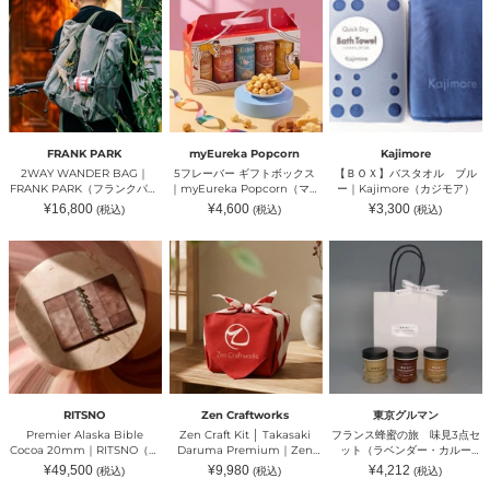
WANDER
フ
Ｏ
｜
BAG
レ
Ｘ】
COFFEE&ROASTER
｜
ー
バ
YAMA（コ
FRANK
バ
ス
ー
PARK（フ
ー
タ
ヒ
ラ
ギ
オ
ー
ン
フ
ル
ア
ク
ト
ブ
ン
パ
ボ
ル
ド
ー
ッ
ー
ロ
FRANK PARK
myEureka Popcorn
Kajimore
ク）
ク
｜
ー
2WAY WANDER BAG｜
5フレーバー ギフトボックス
【ＢＯＸ】バスタオル ブル
ス
Kajimore（カ
ス
FRANK PARK（フランクパー
｜myEureka Popcorn（マイ
ー｜Kajimore（カジモア）
｜
ジ
タ
ク）
ユーレカ ポップコーン）
通
通
通
¥16,800
¥4,600
¥3,300
(税込)
(税込)
(税込)
myEureka
モ
ー
常
常
常
Popcorn（マ
ア）
ヤ
価
価
価
格
格
格
Premier
Zen
フ
イ
マ）
Alaska
Craft
ラ
ユ
Bible
Kit
ン
ー
Cocoa
│
ス
レ
20mm
Takasaki
蜂
カ
｜
Daruma
蜜
ポ
RITSNO（リ
Premium
の
ッ
ツ
｜
旅
プ
ノ）
Zen
味
コ
Craftworks（ゼ
見
ー
ン
3
ン）
RITSNO
Zen Craftworks
東京グルマン
ク
点
Premier Alaska Bible
Zen Craft Kit │ Takasaki
フランス蜂蜜の旅 味見3点セ
ラ
セ
Cocoa 20mm｜RITSNO（リ
Daruma Premium｜Zen
ット（ラベンダー・カルー
フ
ッ
ツノ）
Craftworks（ゼンクラフトワ
ナ・コリアンダー）｜東京グ
通
通
通
¥49,500
¥9,980
¥4,212
(税込)
(税込)
(税込)
ト
ト
ークス）
ルマン（トウキョウグルマ
常
常
常