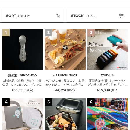
SORT
STOCK
おすすめ
すべて
純
MARUICHI
圧
1
2
3
銀
夏
倒
の
は
的
匙
コ
な
《市
レ！
携
松
お
行
「満」》
酒
性！
｜
好
カ
銀
き
ー
伝
の
ド
堂
方
サ
銀伝堂 GINDENDO
MARUICHI SHOP
STUDIUM
GINDENDO（ギ
に
イ
純銀の匙《市松「満」》｜銀
MARUICHI 夏はコレ！お酒
圧倒的な携行性！カードサイ
ン
ビ
ズ
伝堂 GINDENDO（ギンデン
好きの方に ビールに合うお
ズの極小三つ折り財布『timik
デ
ー
の
ドウ）
つまみセット｜MARUICHI
ティミック』｜
通
通
通
¥88,000
¥4,354
¥15,800
(税込)
(税込)
(税込)
ン
ル
極
SHOP（マルイチショップ）
STUDIUM（ストゥディウ
常
常
常
ド
に
小
価
価
価
ム）
格
格
格
濃
ク
カ
ウ）
合
三
4
5
6
厚
ッ
ラ
う
つ
な
キ
ベ
お
折
余
ー
ラ・
つ
り
韻
缶
ア
ま
財
を
~
ク
み
布
贈
petit
リ
セ
『timik