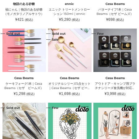
砂
ト
Beams（セ
Beams（セ
サ
物語のある砂糖
ennic
Cesa Beams
糖
ロ
ザ
ザ
ト
福にゃん｜物語のある砂糖
エニック トリートメントロー
バターナイフ1本｜Cesa
（モ
ー
ビ
ビ
ウ）
（モノガタリノアルサトウ）
ション 150ml｜ennic
Beams（セザ ビームズ）
ノ
シ
ー
ー
通
通
通
¥421
¥5,280
¥698
(税込)
(税込)
(税込)
ガ
ョ
ム
ム
常
常
常
タ
ン
ズ）
ズ）
価
価
価
格
格
格
ケ
オ
ア
リ
150ml
Sold out
Sold out
Few
ー
リ
ウ
ノ
｜
Sale
キ
ジ
ト
ア
ennic
フ
ナ
ド
ル
ォ
ル
ア・
サ
ー
シ
キ
ト
ク
リ
ャ
ウ）
1
ー
ン
本
ズ
プ
｜
5
用
Cesa
点
プ
Cesa Beams
Cesa Beams
Cesa Beams
Beams（セ
セ
ラ
ケーキフォーク1本｜Cesa
オリジナルシリーズ5点セット
アウトドア・キャンプ用プラ
ザ
ッ
チ
Beams（セザ ビームズ）
｜Cesa Beams（セザ ビーム
チナシリーズ食洗機が対応
ビ
ト
ナ
ズ）
カトラリー4点セット｜Cesa
通
販
通
¥1,298
¥1,698
¥3,998
(税込)
(税込)
(税込)
ー
｜
シ
Beams（セザ ビームズ）
常
売
常
ム
Cesa
リ
価
価
価
格
格
格
丸
#
#HOME
ズ）
Beams（セ
ー
Sold out
Few
箸
白
SWEET
ザ
ズ
1
か
HOME
ビ
食
膳
ら
｜
ー
洗
｜
は
dōzo（ド
ム
機
Cesa
じ
ー
ズ）
が
Beams（セ
ま
ゾ）
対
ザ
る
応