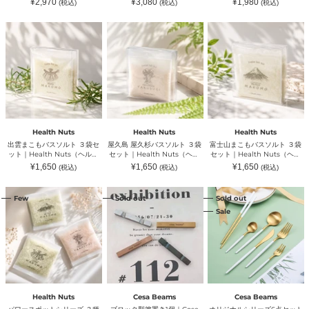
通
通
通
¥2,970
¥3,080
¥1,980
(税込)
(税込)
(税込)
フ
ク
ク
BAMBOU（ラ
ー）
レ
BAMBOU（ラレシーブオー
LA LESSIVE AU
LESSIVE AU BAMBOU（ラ
常
常
常
ィ
フ
フ
レ
価
価
シ
価
バンブー）
BAMBOU（ラレシーブオー
レシーブオーバンブー）
格
格
格
出
屋
富
ル
レ
レ
シ
バンブー）
ー
雲
久
士
｜
ッ
ッ
ー
ブ
ま
島
山
LA
シ
シ
ブ
オ
こ
屋
ま
LESSIVE
ュ］
ュ］
オ
ー
も
久
こ
AU
1000ml
500ml
ー
バ
バ
杉
も
BAMBOU（ラ
リ
｜
バ
ン
ス
バ
バ
レ
フ
LA
ン
ブ
ソ
ス
ス
シ
ィ
LESSIVE
ブ
ー）
ル
ソ
ソ
ー
ル
AU
ー）
ト
ル
ル
ブ
｜
BAMBOU（ラ
３
ト
ト
オ
LA
レ
Health Nuts
Health Nuts
Health Nuts
袋
３
３
ー
LESSIVE
シ
出雲まこもバスソルト ３袋セ
屋久島 屋久杉バスソルト ３袋
富士山まこもバスソルト ３袋
セ
袋
袋
バ
AU
ー
ット｜Health Nuts（ヘルス
セット｜Health Nuts（ヘル
セット｜Health Nuts（ヘル
ッ
セ
セ
ン
BAMBOU（ラ
ブ
ナッツ）
スナッツ）
スナッツ）
通
通
通
¥1,650
¥1,650
¥1,650
(税込)
(税込)
(税込)
ト
ッ
ッ
ブ
レ
オ
常
常
常
｜
ト
ト
ー）
価
シ
価
ー
価
格
格
格
パ
ブ
オ
Health
｜
｜
ー
バ
Few
Sold out
Sold out
ワ
ロ
リ
Nuts（ヘ
Health
Health
ブ
ン
Sale
ー
ッ
ジ
ル
Nuts（ヘ
Nuts（ヘ
オ
ブ
ス
ク
ナ
ス
ル
ル
ー
ー）
ポ
型
ル
ナ
ス
ス
バ
ッ
箸
シ
ッ
ナ
ナ
ン
ト
置
リ
ツ）
ッ
ッ
ブ
シ
き
ー
ツ）
ツ）
ー）
リ
1
ズ
ー
個
6
ズ
｜
点
Health Nuts
Cesa Beams
Cesa Beams
３
Cesa
セ