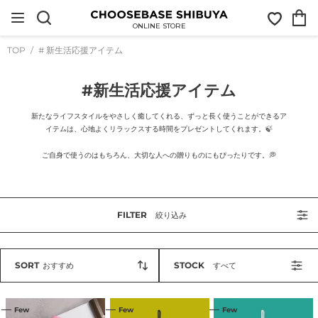
コ
お
カ
ン
気
ー
テ
ONLINE STORE
に
ト
ン
入
ツ
TOP
# 新生活応援アイテム
り
に
ス
キ
コ
#新生活応援アイテム
ッ
プ
レ
す
新たなライフスタイルをやさしく癒してくれる、ずっと長く使うことができるア
ク
る
イテムは、心地よくリラックスする時間をプレゼントしてくれます。🍃
シ
ョ
ご自身で使うのはもちろん、大切な人への贈りものにもぴったりです。💭
ン
:
FILTER
絞り込み
SORT
STOCK
おすすめ
すべて
２
２
２
Few
Few
Few
WAY
WAY
WAY