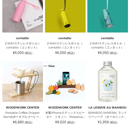
ス
ス
ス
テ
テ
テ
ン
ン
ン
レ
レ
レ
ス
ス
ス
ボ
ボ
ボ
ト
ト
ト
ル
ル
ル
｜
｜
｜
contatto
contatto
contatto
contatto（コ
contatto（コ
contatto（コ
２WAYステンレスボトル｜
２WAYステンレスボトル ｜
２WAYステンレスボトル ｜
ン
ン
ン
contatto（コンタット）
contatto（コンタット）
contatto（コンタット）
タ
タ
タ
通
通
通
¥6,050
¥6,050
¥6,050
(税込)
(税込)
(税込)
ッ
ッ
ッ
常
常
常
ト）
ト）
ト）
価
価
価
格
格
格
Portable
木
BAMBOO
Few
Coffee
製
MINERAL
Dripper
iPhone
ラ
Stand(ポ
ス
ン
ー
テ
ド
タ
ィ
リ
ブ
ッ
ー
ル
ク
ソ
コ
ス
ー
ー
ピ
プ
ヒ
ー
［オ
WOODWORK CENTER
WOODWORK CENTER
LA LESSIVE AU BAMBOU
ー
カ
ー
Portable Coffee Dripper
木製iPhoneスティックスピー
BAMBOO MINERAL ランド
ド
ー
ガ
Stand(ポータブルコーヒード
カー トキノハ - Perpetual
リーソープ ［オーガニックフ
リ
ト
ニ
リッパースタンド)｜
Calendar -｜WOODWORK
ォレスト］500ml｜LA
通
通
通
¥6,880
¥9,020
¥1,958
(税込)
(税込)
(税込)
ッ
キ
ッ
WOODWORK CENTER（ウ
CENTER（ウッドワークセン
LESSIVE AU BAMBOU（ラ
常
常
常
パ
ノ
ク
価
価
価
ッドワークセンター）
ター）
レシーブオーバンブー）