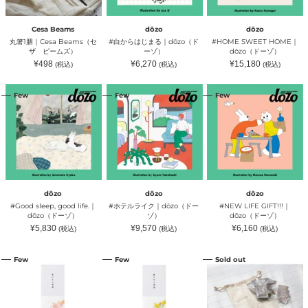
ビ
｜
カ
ー
dōzo（ド
ト
ム
ー
ラ
Cesa Beams
dōzo
dōzo
ズ）
ゾ）
リ
丸箸1膳｜Cesa Beams（セ
#白からはじまる｜dōzo（ド
#HOME SWEET HOME｜
ー
ザ ビームズ）
ーゾ）
dōzo（ドーゾ）
4
通
通
通
¥498
¥6,270
¥15,180
(税込)
(税込)
(税込)
点
常
常
常
価
価
セ
価
格
格
格
#Good
#
#NEW
ッ
Few
Few
Few
sleep,
ホ
LIFE
ト
good
テ
GIFT!!!
｜
life.
ル
｜
Cesa
｜
ラ
dōzo（ド
Beams（セ
dōzo（ド
イ
ー
ザ
ー
ク
ゾ）
ビ
ゾ）
｜
ー
dōzo（ド
ム
ー
ズ）
ゾ）
dōzo
dōzo
dōzo
#Good sleep, good life.｜
#ホテルライク｜dōzo（ドー
#NEW LIFE GIFT!!!｜
dōzo（ドーゾ）
ゾ）
dōzo（ドーゾ）
通
通
通
¥5,830
¥9,570
¥6,160
(税込)
(税込)
(税込)
常
常
常
価
価
価
格
格
格
最
最
ヘ
Few
Few
Sold out
高
高
ア
級
級
ケ
和
日
ア
紅
本
ト
茶
茶
ラ