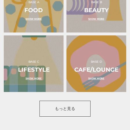
BASE A
BASE B
FOOD
BEAUTY
SHOW MORE
SHOW MORE
BASE C
BASE D
LIFESTYLE
CAFE/LOUNGE
SHOW MORE
SHOW MORE
もっと見る