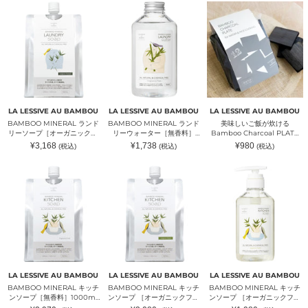
格
格
格
BAMBOO
BAMBOO
美
ー
ハ
フ
MINERAL
MINERAL
味
ス
-
ォ
ラ
ラ
し
タ
Perpetual
レ
ン
ン
い
ン
Calendar
ス
ド
ド
ご
ド)
-
ト］
リ
リ
飯
｜
｜
500ml
ー
ー
が
WOODWORK
WOODWORK
｜
ソ
ウ
炊
CENTER（ウ
CENTER（ウ
LA
ー
ォ
け
ッ
ッ
LESSIVE
プ
ー
る
ド
ド
AU
［オ
タ
Bamboo
ワ
ワ
BAMBOU（ラ
LA LESSIVE AU BAMBOU
LA LESSIVE AU BAMBOU
LA LESSIVE AU BAMBOU
ー
ー
Charcoal
ー
ー
レ
BAMBOO MINERAL ランド
BAMBOO MINERAL ランド
美味しいご飯が炊ける
ガ
［無
PLATE
ク
ク
シ
リーソープ［オーガニックフ
リーウォーター［無香料］
Bamboo Charcoal PLATE
ニ
香
12
セ
セ
ー
ォレスト］ 1000mlリフィル
500ml｜LA LESSIVE AU
12 (炊飯用竹炭プレート12枚)
通
通
通
¥3,168
¥1,738
¥980
(税込)
(税込)
(税込)
ッ
料］
(炊
ン
ン
ブ
｜LA LESSIVE AU
BAMBOU（ラレシーブオー
｜LA LESSIVE AU
常
常
常
ク
500ml
飯
タ
価
タ
価
オ
価
BAMBOU（ラレシーブオー
バンブー）
BAMBOU（ラレシーブオー
格
格
格
BAMBOO
BAMBOO
BAMBOO
フ
｜
用
ー）
バンブー）
ー）
ー
バンブー）
MINERAL
MINERAL
MINERAL
ォ
LA
竹
バ
キ
キ
キ
レ
LESSIVE
炭
ン
ッ
ッ
ッ
ス
AU
プ
ブ
チ
チ
チ
ト］
BAMBOU（ラ
レ
ー）
ン
ン
ン
1000ml
レ
ー
ソ
ソ
ソ
リ
シ
ト
ー
ー
ー
フ
ー
12
プ
プ
プ
ィ
ブ
枚)
［無
［オ
［オ
ル
オ
｜
香
ー
ー
｜
ー
LA
LA LESSIVE AU BAMBOU
LA LESSIVE AU BAMBOU
LA LESSIVE AU BAMBOU
料］
ガ
ガ
LA
バ
LESSIVE
BAMBOO MINERAL キッチ
BAMBOO MINERAL キッチ
BAMBOO MINERAL キッチ
1000ml
ニ
ニ
LESSIVE
ン
AU
ンソープ［無香料］1000ml
ンソープ ［オーガニックフレ
ンソープ ［オーガニックフレ
リ
ッ
ッ
AU
ブ
BAMBOU（ラ
リフィル｜LA LESSIVE AU
ッシュ］1000mlリフィル｜
ッシュ］500ml｜LA