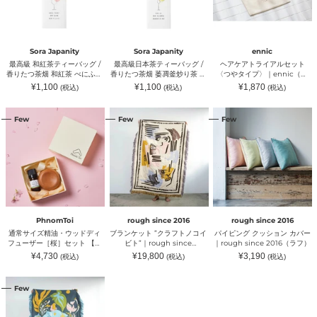
テ
テ
イ
ィ
ィ
ア
ー
ー
ル
バ
バ
セ
ッ
ッ
ッ
Sora Japanity
Sora Japanity
ennic
グ
グ
ト
最高級 和紅茶ティーバッグ /
最高級日本茶ティーバッグ /
ヘアケアトライアルセット
/
/
〈つ
香りたつ茶畑 和紅茶 べにふう
香りたつ茶畑 萎凋釜炒り茶 香
〈つやタイプ〉｜ennic（エ
香
香
や
き｜Sora Japanity（ソラジャ
寿｜Sora Japanity（ソラジャ
ニック）
通
通
通
¥1,100
¥1,100
¥1,870
(税込)
(税込)
(税込)
り
り
タ
パニティ）
パニティ）
常
常
常
た
た
イ
価
価
価
格
格
格
通
ブ
パ
つ
つ
プ〉
Few
Few
Few
常
ラ
イ
茶
茶
｜
サ
ン
ピ
畑
畑
ennic（エ
イ
ケ
ン
和
萎
ニ
ズ
ッ
グ
紅
凋
ッ
精
ト
ク
茶
釜
ク）
油・
”ク
ッ
べ
炒
ウ
ラ
シ
に
り
ッ
フ
ョ
ふ
茶
ド
ト
ン
う
香
デ
ノ
カ
き
寿
PhnomToi
rough since 2016
rough since 2016
ィ
コ
バ
｜
｜
通常サイズ精油・ウッドディ
ブランケット ”クラフトノコイ
パイピング クッション カバー
フ
イ
ー
Sora
Sora
フューザー［桜］セット 【父
ビト”｜rough since
｜rough since 2016（ラフ）
ュ
ビ
｜
Japanity（ソ
Japanity（ソ
の日ギフトおすすめ】|
2016（ラフ）
通
通
通
¥4,730
¥19,800
¥3,190
(税込)
(税込)
(税込)
ー
ト”｜
rough
ラ
ラ
Phnom Toi（プノントイ）
常
常
常
ザ
rough
since
ジ
価
ジ
価
価
格
格
格
ブ
ー
since
2016（ラ
ャ
ャ
Few
ラ
［桜］
2016（ラ
フ）
パ
パ
ン
セ
フ）
ニ
ニ
ケ
ッ
テ
テ