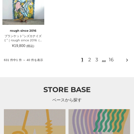
ッ
ト
ィ）
ィ）
ト”シ
【父
ズ
の
カ
日
ナ
ギ
イ
フ
ズ
ト
rough since 2016
ミ”｜
お
ブランケット”シズカナイズ
rough
す
ミ”｜rough since 2016（ラ
since
す
フ）
通
¥19,800
(税込)
2016（ラ
め】|
常
フ）
Phnom
価
格
Toi（プ
次
1
2
3
…
16
631 件中1 件 ～ 40 件を表示
ノ
の
ン
ペ
ト
ー
イ）
ジ
STORE BASE
ベースから探す