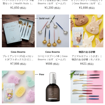
パワースポットシリーズ ３種
ブロック型箸置き1個｜Cesa
オリジナルシリーズ6点セット
種
Beams（セ
ッ
類セット｜Health Nuts（ヘ
Beams（セザ ビームズ）
｜Cesa Beams（セザ ビー
類
ザ
ト
ルスナッツ）
ムズ）
通
通
販
¥1,650
¥1,200
¥1,698
(税込)
(税込)
(税込)
セ
ビ
｜
常
常
売
ッ
ー
Cesa
価
価
価
格
格
格
プ
コ
ア
ト
ム
Beams（セ
Few
Sold out
Few
レ
ー
ニ
｜
ズ）
ザ
ミ
ヒ
マ
Health
ビ
ア
ー
ル
Nuts（ヘ
ー
シ
ス
カ
ル
ム
リ
プ
フ
ス
ズ）
ー
ー
ェ
ナ
ズ
ン
（う
ッ
5
1
さ
ツ）
点
本
ぎ）
ｘ
｜
｜
Cesa Beams
Cesa Beams
物語のある砂糖
2
Cesa
物
プレミアシリーズ5点ｘ2セッ
コーヒースプーン1本｜Cesa
アニマルカフェ（うさぎ）｜
セ
Beams（セ
語
ト[ギフトボックス入り]｜
Beams（セザ ビームズ）
物語のある砂糖（モノガタリ
ッ
ザ
の
Cesa Beams（セザ ビーム
ノアルサトウ）
通
通
通
¥7,998
¥698
¥421
(税込)
(税込)
(税込)
ト
ビ
あ
ズ）
常
常
常
[ギ
ー
る
価
価
価
格
格
格
福
エ
バ
フ
ム
砂
Few
Sold out
に
ニ
タ
ト
ズ）
糖
ゃ
ッ
ー
ボ
（モ
ん
ク
ナ
ッ
ノ
｜
ト
イ
ク
ガ
物
リ
フ
ス
タ
語
ー
1
入
リ
の
ト
本
り]
ノ
あ
メ
｜
｜
ア
る
ン
Cesa
Cesa
ル