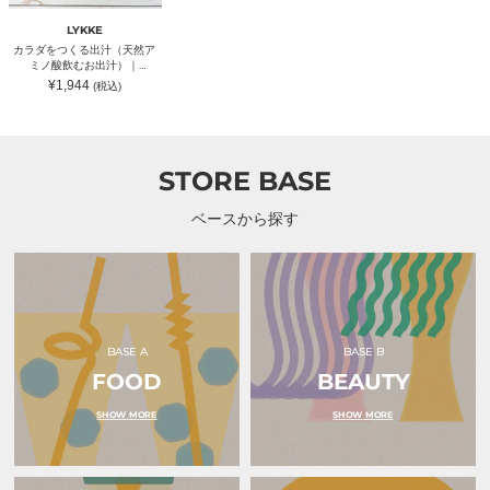
（天
然
LYKKE
ア
カラダをつくる出汁（天然ア
ミ
ミノ酸飲むお出汁）｜
ノ
LYKKE（リュッケ）
通
¥1,944
(税込)
酸
常
飲
価
格
む
お
出
STORE BASE
汁）
｜
LYKKE（リ
ベースから探す
ュ
ッ
ケ）
BASE A
BASE B
FOOD
BEAUTY
SHOW MORE
SHOW MORE