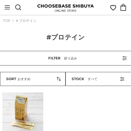
コ
お
カ
ン
気
ー
テ
ONLINE STORE
に
ト
ン
入
ツ
TOP
# プロテイン
り
に
ス
キ
コ
#プロテイン
ッ
プ
レ
す
ク
る
シ
FILTER
絞り込み
ョ
ン
:
SORT
STOCK
おすすめ
すべて
カ
ラ
ダ
を
つ
く
る
出
汁