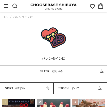
コ
お
カ
ン
気
ー
テ
ONLINE STORE
に
ト
ン
入
ツ
TOP
バレンタインに
り
に
ス
キ
ッ
プ
す
る
バレンタインに
FILTER
絞り込み
SORT
STOCK
おすすめ
すべて
プ
bonbon
マ
1
2
3
レ
jar
ッ