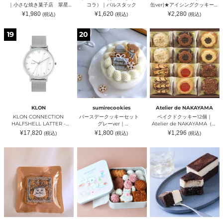
缶
コ
缶
｜小さな焼き菓子店 翠星
コラ）｜バルスタック
缶ver)★アイシングクッキー＆
｜
ラ）
ver)★
（チイサナヤキガシテン ス
ザクザククッキー缶｜ケーキ
通
通
通
¥1,980
¥1,620
¥2,280
(税込)
(税込)
(税込)
小
｜
ア
イセイ）
工房 アンドンカフェ（ケー
常
常
常
さ
バ
イ
価
価
価
キコウボウ アンドンカフ
格
格
格
KLON
バ
ベ
な
ル
シ
ェ）
19
20
CONNECTION
ー
イ
焼
ス
ン
HALFSHELL
ス
ク
き
タ
グ
LATTER
デ
ド
菓
ッ
ク
-
ー
ク
子
ク
ッ
SILVER
ク
ッ
店
キ
MESH-
ッ
キ
翠
ー
38mm
キ
ー
星
＆
｜
ー
12
（チ
ザ
KLON（ク
セ
個
イ
ク
ロ
ッ
｜
サ
ザ
KLON
sumirecookies
Atelier de NAKAYAMA
ー
ト
Atelier
ナ
ク
KLON CONNECTION
バースデークッキーセット
ベイクドクッキー12個｜
ン）
グ
de
ヤ
ク
HALFSHELL LATTER -
グレーver｜
Atelier de NAKAYAMA（ア
レ
NAKAYAMA（ア
キ
ッ
SILVER MESH- 38mm｜
sumirecookies（スミレクッ
トリエ ド ナカヤマ）
通
通
通
¥17,820
¥1,800
¥1,296
(税込)
(税込)
(税込)
ー
ト
ガ
キ
KLON（クローン）
キーズ）
常
常
常
ver
リ
シ
価
価
ー
価
格
格
格
サ
プ
THE
｜
エ
テ
缶
ブ
リ
TIRAMISU
sumirecookies（ス
ド
ン
｜
レ
ュ
CAKE
ミ
ナ
ス
ケ
【メ
ね
-
レ
カ
イ
ー
ー
こ
original-
ク
ヤ
セ
キ
プ
ク
｜
ッ
マ）
イ）
工
ル】
ッ
テ
キ
房
｜
キ
ィ
ー
ア
Ja’rrive!!
ー
ラ
ズ）
ン
（ジ
缶
ミ
ド