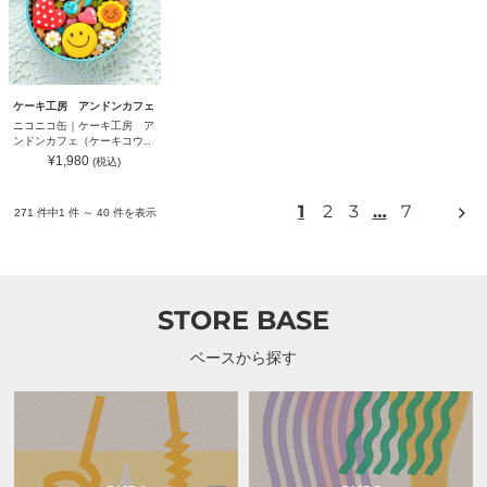
缶
畑
｜
萎
ケ
凋
ー
釜
キ
炒
工
り
房
茶
ケーキ工房 アンドンカフェ
ア
香
ニコニコ缶｜ケーキ工房 ア
ン
寿
ンドンカフェ（ケーキコウボ
ド
｜
ウ アンドンカフェ）
通
¥1,980
(税込)
ン
Sora
常
カ
価
Japanity（ソ
格
フ
ラ
次
1
2
3
…
7
271 件中1 件 ～ 40 件を表示
ェ
ジ
の
（ケ
ャ
ペ
ー
パ
ー
キ
ニ
ジ
コ
テ
ウ
ィ）
STORE BASE
ボ
ウ
ア
ベースから探す
ン
ド
ン
カ
フ
ェ）