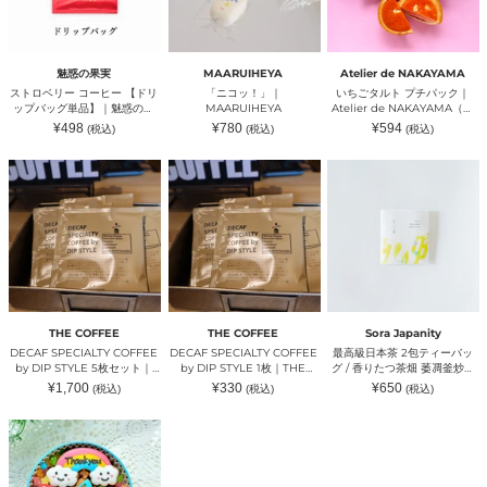
コ
プ
ク
の
の
設
掲
ー
チ
ノ
果
果
以
載
ヒ
パ
カ
実
実
上〜
数
ー
ッ
ジ
（ミ
（ミ
｜
1,000
【ド
ク
ツ）
ワ
ワ
ANATAE（ア
施
魅惑の果実
MAARUIHEYA
Atelier de NAKAYAMA
リ
｜
ク
ク
ナ
設
ストロベリー コーヒー 【ドリ
「ニコッ！」｜
いちごタルト プチパック｜
ッ
Atelier
ノ
ノ
タ
以
ップバッグ単品】｜魅惑の果
MAARUIHEYA
Atelier de NAKAYAMA（ア
プ
de
カ
カ
エ）
上〜
実（ミワクノカジツ）
トリエ ド ナカヤマ）
通
通
通
¥498
¥780
¥594
(税込)
(税込)
(税込)
バ
NAKAYAMA（ア
ジ
ジ
｜
常
常
常
ッ
ト
価
ツ）
価
ツ）
価
ANATAE（ア
格
格
格
DECAF
DECAF
最
グ
リ
ナ
SPECIALTY
SPECIALTY
高
単
エ
タ
COFFEE
COFFEE
級
品】
ド
エ）
by
by
日
｜
ナ
DIP
DIP
本
魅
カ
STYLE
STYLE
茶
惑
ヤ
5
1
2
の
マ）
枚
枚
包
果
セ
｜
テ
実
ッ
THE
ィ
（ミ
ト
COFFEE（ザ
ー
ワ
THE COFFEE
THE COFFEE
Sora Japanity
｜
コ
バ
ク
DECAF SPECIALTY COFFEE
DECAF SPECIALTY COFFEE
最高級日本茶 2包ティーバッ
THE
ー
ッ
ノ
by DIP STYLE 5枚セット｜
by DIP STYLE 1枚｜THE
グ / 香りたつ茶畑 萎凋釜炒り
COFFEE（ザ
ヒ
グ
カ
THE COFFEE（ザ コーヒ
COFFEE（ザ コーヒー）
茶 香寿｜Sora Japanity（ソ
通
通
通
¥1,700
¥330
¥650
(税込)
(税込)
(税込)
コ
ー）
/
ジ
ー）
ラジャパニティ）
常
常
常
ー
香
ツ）
価
価
価
格
格
格
ニ
ヒ
り
コ
ー）
た
ニ
つ
コ
茶