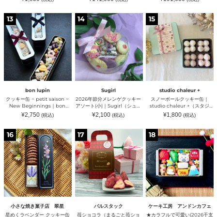
｜
ス
jewelry（ハ
ン
常
常
常
ア
｜
リ
モ
価
価
価
格
格
格
ク
2026
ス
ン
Harry
ー
ン
13
14
15
ッ
年
ノ
ト
jewelry（ハ
ジ
テ
キ
節
ー
ワ
リ
ュ
ン
ー
分
ボ
ー
ー
エ
テ
缶
メ
ー
ヌ・
ジ
リ
ィ
~
レ
ル
カ
ュ
ー）
ラ
petit
ン
ク
レ
エ
ミ
saison
ゲ
ッ
ー
リ
ス
~
ク
キ
ム
ー）
ナ
New
ッ
ー
ン
Beginnings
キ
缶
バ
bon lupin
Sugirl
studio chaleur +
｜
ー
｜
ー
クッキー缶 ~ petit saison ~
2026年節分メレンゲクッキー
スノーボールクッキー缶｜
bon
ア
studio
シ
New Beginnings｜bon
アソート(小)｜Sugirl（シュガ
studio chaleur +（スタジ
lupin（ボ
ソ
chaleur
ッ
lupin（ボンルパン）
ール）
オ シャルール）
通
通
通
¥2,750
¥2,100
¥1,800
(税込)
(税込)
(税込)
ン
ー
+
ク
常
常
常
ル
ト
（ス
価
価
価
ス）
格
格
格
星
苺
★
パ
(小)
タ
16
17
18
め
シ
カ
ン）
｜
ジ
く
ョ
ラ
Sugirl（シ
オ
ラ
コ
フ
ュ
シ
ベ
ラ
ル
ガ
ャ
ン
（ま
で
ー
ル
ダ
る
可
ル）
ー
ー
ご
愛
ル）
ク
と
い
ッ
苺
(2026
キ
シ
干
小さな焼き菓子店 翠星
バルスタック
ケーキ工房 アンドンカフェ
ー
ョ
支
星めくラベンダー クッキー缶
苺ショコラ（まるごと苺ショ
★カラフルで可愛い(2026干支