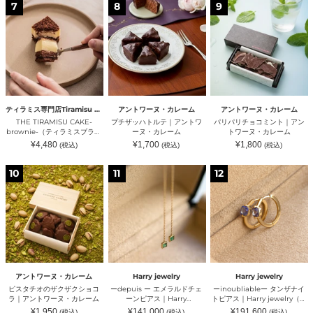
格
格
格
THE
プ
パ
ズ）
jewelry（ハ
ミ
7
8
9
TIRAMISU
チ
リ
リ
ー
CAKE-
ザ
パ
ー
ル
brownie-
ッ
リ
ジ
ズ）
（テ
ハ
チ
ュ
ィ
ト
ョ
エ
ラ
ル
コ
リ
ミ
テ
ミ
ー）
ス
｜
ン
ブ
ア
ト
ラ
ン
｜
ティラミス専門店Tiramisu No.6
アントワーヌ・カレーム
アントワーヌ・カレーム
ウ
ト
ア
THE TIRAMISU CAKE-
プチザッハトルテ｜アントワ
パリパリチョコミント｜アン
ニ
ワ
ン
brownie-（ティラミスブラウ
ーヌ・カレーム
トワーヌ・カレーム
ー）
ー
ト
ニー）｜ティラミス専門店
通
通
通
¥4,480
¥1,700
¥1,800
(税込)
(税込)
(税込)
｜
ヌ・
ワ
Tiramisu No.6（ティラミス
常
常
常
テ
カ
ー
価
価
価
センモンテンティラミスナン
格
格
格
ピ
ー
ー
ィ
レ
ヌ・
バーシックス）
10
11
12
ス
depuis
inoubliable
ラ
ー
カ
タ
ー
ー
ミ
ム
レ
チ
エ
タ
ス
ー
オ
メ
ン
専
ム
の
ラ
ザ
門
ザ
ル
ナ
店
ク
ド
イ
Tiramisu
ザ
チ
ト
No.6（テ
ク
ェ
ピ
ィ
シ
ー
ア
ラ
アントワーヌ・カレーム
Harry jewelry
Harry jewelry
ョ
ン
ス
ミ
ピスタチオのザクザクショコ
ーdepuis ー エメラルドチェ
ーinoubliableー タンザナイ
コ
ピ
｜
ス
ラ｜アントワーヌ・カレーム
ーンピアス｜Harry
トピアス｜Harry jewelry（ハ
ラ
ア
Harry
セ
jewelry（ハリージュエリー）
リージュエリー）
通
通
通
¥1,950
¥141,000
¥191,600
(税込)
(税込)
(税込)