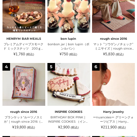
ミ
｜
ト
ア
bon
”ソ
ム
lupin（ボ
ウ
デ
ン
ゲ
ィ
ル
ン
ー
パ
ノ
プ
ン）
チ
ス
ェ
モ
ッ
HENRYM BAR MEALS
bon lupin
rough since 2016
ー
ク”
プレミアムディープスモーク
bonbon jar｜bon lupin（ボ
マット ”ソウゲンノチェック”
ク
ミ
ド ミックスナッツ 200ｇ｜
ンルパン）
ミニサイズ｜rough since
ド
ニ
HENRYM BAR MEALS（ヘ
2016（ラフ）
通
通
通
¥1,760
¥750
¥5,830
(税込)
(税込)
(税込)
ミ
サ
ンリムバーミールズ）
常
常
常
ッ
イ
価
価
価
格
格
格
ブ
BIRTHDAY
ー
ク
ズ
4
5
6
ラ
BOX
nuancées
ス
｜
ン
PINK
ー
ナ
rough
ケ
｜
グ
ッ
since
ッ
INSPIRE
リ
ツ
2016（ラ
ト"ル
COOKIES
ー
200
フ）
ー
（イ
ン
ｇ
ツ
ン
ク
｜
ノ
ス
ォ
HENRYM
ス
パ
ー
BAR
ミ
イ
ツ
MEALS（ヘ
rough since 2016
INSPIRE COOKIES
Harry jewelry
カ"｜
ア
ピ
ン
ブランケット"ルーツノスミ
BIRTHDAY BOX PINK｜
ーnuancéesー グリーンクォ
rough
ク
ア
リ
カ"｜rough since 2016（ラ
INSPIRE COOKIES （インス
ーツピアス｜Harry
since
ッ
ス
ム
フ）
パイアクッキーズ）
jewelry（ハリージュエリー）
通
通
通
¥19,800
¥2,900
¥211,900
(税込)
(税込)
(税込)
2016（ラ
キ
｜
バ
常
常
常
フ）
ー
Harry
ー
価
価
価