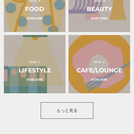
BASE A
BASE B
FOOD
BEAUTY
SHOW MORE
SHOW MORE
BASE C
BASE D
LIFESTYLE
CAFE/LOUNGE
SHOW MORE
SHOW MORE
もっと見る