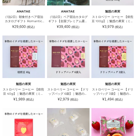
ペ
カ
ヒ
ロ
シ
エ）
ア
タ
ー
グ
ョ
宿
ロ
【焙
ギ
ン】
ANATAE
ANATAE
魅惑の果実
泊
グ
煎
フ
掲
（1泊2日）朝食付きペア宿泊
（1泊2日）ペア宿泊カタログ
ストロベリー コーヒー 【焙煎
カ
ギ
豆
ト:
載
カタログギフト Romantic
ギフト【全国プレミアム露天
豆 100g】｜魅惑の果実（ミワ
タ
フ
100g】
掲
数
Stay 【ふたりの休日コレクシ
風呂が人気の旅館コレクショ
クノカジツ）
通
通
通
¥29,600
¥39,400
¥3,979
(税込)
(税込)
(税込)
ロ
ト
｜
載
500
ョン】掲載数900施設以上〜
ン】掲載数1,000施設以上〜｜
常
常
常
グ
【全
魅
数
価
施
価
価
｜ANATAE（アナタエ）
ANATAE（アナタエ）
格
格
格
ス
ス
ス
ギ
国
惑
500+施
設
ト
ト
ト
フ
プ
の
設〜
以
ロ
ロ
ロ
ト
レ
果
｜
上〜
ベ
ベ
ベ
Romantic
ミ
実
ANATAE（ア
｜
リ
リ
リ
Stay
ア
（ミ
ナ
ANATAE（ア
ー
ー
ー
【ふ
ム
ワ
タ
ナ
コ
コ
コ
た
露
ク
エ）
タ
ー
ー
ー
り
天
ノ
エ）
ヒ
ヒ
ヒ
の
風
カ
ー
ー
ー
休
呂
ジ
【焙
【ド
【ド
日
が
ツ）
魅惑の果実
魅惑の果実
魅惑の果実
煎
リ
リ
コ
人
ストロベリー コーヒー 【焙煎
ストロベリー コーヒー 【ドリ
ストロベリー コーヒー 【ドリ
豆
ッ
ッ
レ
気
豆 40g】｜魅惑の果実（ミワ
ップバッグ 6袋】｜魅惑の果
ップバッグ 3袋】｜魅惑の果
40g】
プ
プ
ク
の
クノカジツ）
実（ミワクノカジツ）
実（ミワクノカジツ）
通
通
通
¥1,989
¥2,979
¥1,494
(税込)
(税込)
(税込)
｜
バ
バ
シ
旅
常
常
常
魅
ッ
ッ
ョ
価
館
価
価
格
格
格
ス
「ニ
い
惑
グ
グ
ン】
コ
ト
コ
ち
の
6
3
掲
レ
ロ
ッ！」
ご
果
袋】
袋】
載
ク
ベ
｜
タ
実
｜
｜
数
シ
リ
MAARUIHEYA
ル
（ミ
魅
魅
900
ョ
ー
ト
ワ
惑
惑
施
ン】