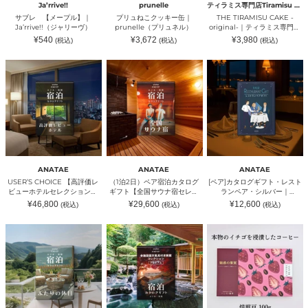
ャ
｜
ス
ン
Ja’rrive!!
prunelle
ティラミス専門店Tiramisu No.6
リ
prunelle（プ
専
カ
サブレ 【メープル】｜
プリュねこクッキー缶｜
THE TIRAMISU CAKE -
ー
リ
門
フ
Ja’rrive!!（ジャリーヴ）
prunelle（プリュネル）
original-｜ティラミス専門店
ヴ）
ュ
店
ェ
Tiramisu No.6（ティラミス
通
通
通
¥540
¥3,672
¥3,980
(税込)
(税込)
(税込)
ネ
Tiramisu
（ケ
センモンテンティラミスナン
常
常
常
ル）
No.6（テ
価
価
価
ー
バーシックス）
格
格
格
USER’S
（1
[ペ
ィ
キ
CHOICE
泊
ア]
ラ
コ
【高
2
カ
ミ
ウ
評
日）
タ
ス
ボ
価
ペ
ロ
セ
ウ
レ
ア
グ
ン
ア
ビ
宿
ギ
モ
ン
ュ
泊
フ
ン
ド
ー
カ
ト・
テ
ン
ホ
タ
レ
ン
カ
テ
ロ
ス
テ
ANATAE
ANATAE
フ
ANATAE
ル
グ
ト
ィ
ェ）
USER’S CHOICE 【高評価レ
（1泊2日）ペア宿泊カタログ
[ペア]カタログギフト・レスト
セ
ギ
ラ
ラ
ビューホテルセレクション】
ギフト【全国サウナ宿セレク
ランペア・シルバー｜
レ
フ
ン
ミ
ペア宿泊カタログギフト: 掲載
ション】 掲載数500施設以
ANATAE（アナタエ）
通
通
通
¥46,800
¥29,600
¥12,600
(税込)
(税込)
(税込)
ク
ト
ペ
ス
数500+施設〜｜ANATAE（ア
上〜｜ANATAE（アナタエ）
常
常
常
シ
【全
ア・
価
価
ナ
価
ナタエ）
格
格
格
（1
（1
ス
ョ
国
シ
ン
泊
泊
ト
ン】
サ
ル
バ
2
2
ロ
ペ
ウ
バ
ー
日）
日）
ベ
ア
ナ
ー
シ
朝
ペ
リ
宿
宿
｜
ッ
食
ア
ー
泊
セ
ANATAE（ア
ク
付
宿
コ
カ
レ
ナ
ス）
き
泊
ー
タ
ク
タ