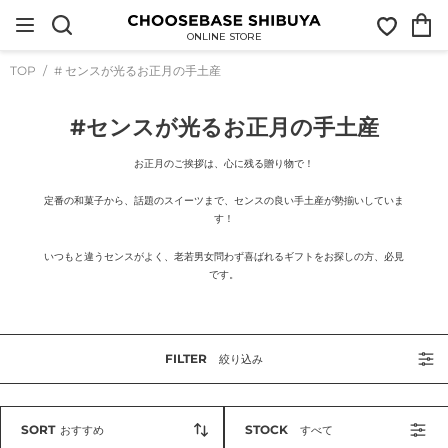
コ
お
カ
ン
気
ー
テ
ONLINE STORE
に
ト
ン
入
ツ
TOP
# センスが光るお正月の手土産
り
に
ス
キ
コ
#センスが光るお正月の手土産
ッ
プ
レ
す
ク
お正月のご挨拶は、心に残る贈り物で！
る
シ
定番の和菓子から、話題のスイーツまで、センスの良い手土産が勢揃いしていま
ョ
す！
ン
:
いつもと違うセンスがよく、老若男女問わず喜ばれるギフトをお探しの方、必見
です。
FILTER
絞り込み
SORT
STOCK
おすすめ
すべて