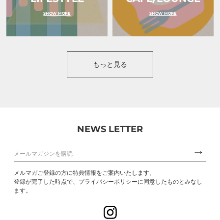
の
牛
SHOW MORE
SHOW MORE
乳
の
み
使
用
｜
HENRYM
もっと見る
BAR
MEALS（ヘ
ン
リ
ム
バ
ー
ミ
NEWS LETTER
ー
ル
ズ）
メルマガご登録の方に特典情報をご案内いたします。
登録が完了した時点で、プライバシーポリシーに同意したものとみなし
ます。
Instagram