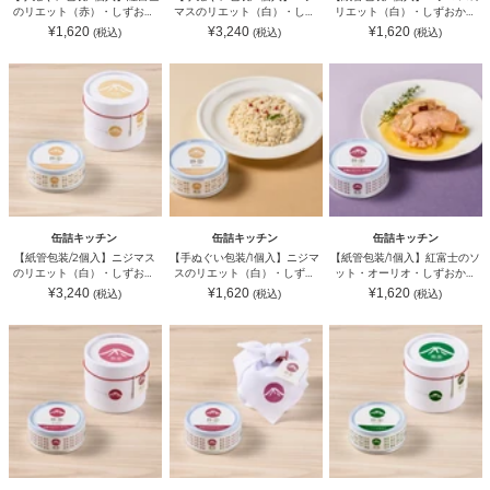
リ
の
エ
ン
ン
キ
のリエット（赤）・しずおか
マスのリエット（白）・しず
リエット（白）・しずおかん
エ
リ
ッ
（カ
ヅ
ッ
ん｜缶詰キッチン（カンヅメ
おかん｜缶詰キッチン（カン
｜缶詰キッチン（カンヅメキ
通
通
通
¥1,620
¥3,240
¥1,620
(税込)
(税込)
(税込)
ッ
エ
ト
ン
メ
チ
キッチン）
ヅメキッチン）
ッチン）
常
常
常
ト
ッ
（白）・
ヅ
価
キ
価
ン）
価
格
格
格
【紙
【手
【紙
（赤）・
ト
し
メ
ッ
管
ぬ
管
し
（白）・
ず
キ
チ
包
ぐ
包
ず
し
お
ッ
ン）
装/2
い
装/1
お
ず
か
チ
個
包
個
か
お
ん
ン）
入】
装/1
入】
ん
か
｜
ニ
個
紅
｜
ん
缶
ジ
入】
富
缶
｜
詰
マ
ニ
士
詰
缶
キ
ス
ジ
の
キ
詰
ッ
の
マ
ソ
ッ
キ
チ
缶詰キッチン
缶詰キッチン
缶詰キッチン
リ
ス
ッ
チ
ッ
ン
【紙管包装/2個入】ニジマス
【手ぬぐい包装/1個入】ニジマ
【紙管包装/1個入】紅富士のソ
エ
の
ト・
ン
チ
（カ
のリエット（白）・しずおか
スのリエット（白）・しずお
ット・オーリオ・しずおかん
ッ
リ
オ
（カ
ン
ン
ん｜缶詰キッチン（カンヅメ
かん｜缶詰キッチン（カンヅ
｜缶詰キッチン（カンヅメキ
通
通
通
¥3,240
¥1,620
¥1,620
(税込)
(税込)
(税込)
ト
エ
ー
ン
（カ
ヅ
キッチン）
メキッチン）
ッチン）
常
常
常
（白）・
ッ
リ
ヅ
価
ン
価
メ
価
格
格
格
【紙
【手
【紙
し
ト
オ・
メ
ヅ
キ
管
ぬ
管
ず
（白）・
し
キ
メ
ッ
包
ぐ
包
お
し
ず
ッ
キ
チ
装/2
い
装/2
か
ず
お
チ
ッ
ン）
個
包
個
ん
お
か
ン）
チ
入】
装/2
入】
｜
か
ん
ン）
紅
個
ニ
缶
ん
｜
富
入】
ジ
詰
｜
缶
士
紅
マ
キ
缶
詰
の
富
ス
ッ
詰
キ