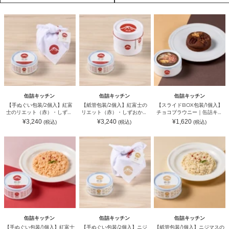
【手
【紙
【ス
ぬ
管
ラ
ぐ
包
イ
い
装/2
ド
包
個
BOX
装/2
入】
包
個
紅
装/1
入】
富
個
紅
士
入】
富
の
チ
士
リ
ョ
缶詰キッチン
缶詰キッチン
缶詰キッチン
の
エ
コ
【手ぬぐい包装/2個入】紅富
【紙管包装/2個入】紅富士の
【スライドBOX包装/1個入】
リ
ッ
ブ
士のリエット（赤）・しずお
リエット（赤）・しずおかん
チョコブラウニー｜缶詰キッ
エ
ト
ラ
かん｜缶詰キッチン（カンヅ
｜缶詰キッチン（カンヅメキ
チン（カンヅメキッチン）
通
通
通
¥3,240
¥3,240
¥1,620
(税込)
(税込)
(税込)
ッ
（赤）・
ウ
メキッチン）
ッチン）
常
常
常
ト
し
ニ
価
価
価
格
格
格
【手
【手
【紙
（赤）・
ず
ー
ぬ
ぬ
管
し
お
｜
ぐ
ぐ
包
ず
か
缶
い
い
装/1
お
ん
詰
包
包
個
か
｜
キ
装/1
装/2
入】
ん
缶
ッ
個
個
ニ
｜
詰
チ
入】
入】
ジ
缶
キ
ン
紅
ニ
マ
詰
ッ
（カ
富
ジ
ス
キ
チ
ン
士
マ
の
ッ
ン
ヅ
缶詰キッチン
缶詰キッチン
缶詰キッチン
の
ス
リ
チ
（カ
メ
【手ぬぐい包装/1個入】紅富士
【手ぬぐい包装/2個入】ニジ
【紙管包装/1個入】ニジマスの