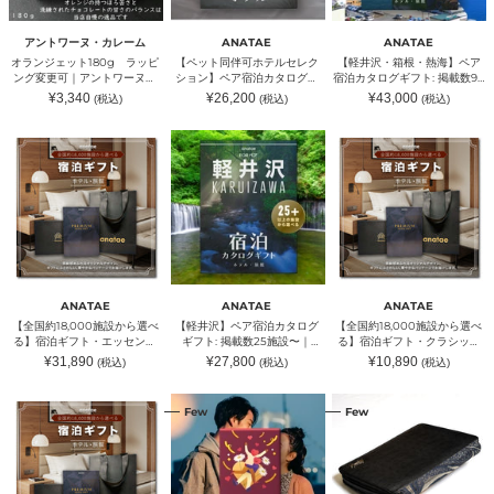
ラ
ル
ア
キ
｜
レ
ッ
セ
宿
ッ
缶
ー
ピ
レ
泊
チ
詰
ム
アントワーヌ・カレーム
ANATAE
ANATAE
ン
ク
カ
ン
キ
オランジェット180g ラッピ
【ペット同伴可ホテルセレク
【軽井沢・箱根・熱海】ペア
グ
シ
タ
（カ
ッ
ング変更可｜アントワーヌ・
ション】ペア宿泊カタログギ
宿泊カタログギフト: 掲載数90
変
ョ
ロ
ン
チ
カレーム
フト: 200+施設〜｜
施設〜｜ANATAE（アナタ
通
通
通
¥3,340
¥26,200
¥43,000
(税込)
(税込)
(税込)
更
ン】
グ
ヅ
ン
ANATAE（アナタエ）
エ）
常
常
常
可
ペ
ギ
メ
価
（カ
価
価
格
格
格
【全
【軽
【全
｜
ア
フ
キ
ン
国
井
国
ア
宿
ト:
ッ
ヅ
約
沢】
約
ン
泊
掲
チ
メ
18,000
ペ
18,000
ト
カ
載
ン）
キ
施
ア
施
ワ
タ
数
ッ
設
宿
設
ー
ロ
90
チ
か
泊
か
ヌ・
グ
施
ン）
ら
カ
ら
カ
ギ
設〜
選
タ
選
レ
フ
｜
べ
ロ
べ
ー
ト:
ANATAE（ア
る】
グ
る】
ム
200+施
ナ
ANATAE
ANATAE
ANATAE
宿
ギ
宿
設〜
タ
【全国約18,000施設から選べ
【軽井沢】ペア宿泊カタログ
【全国約18,000施設から選べ
泊
フ
泊
｜
エ）
る】宿泊ギフト・エッセンシ
ギフト: 掲載数25施設〜｜
る】宿泊ギフト・クラシック
ギ
ト:
ギ
ANATAE（ア
ャル(ホテル・旅館)
ANATAE（アナタエ）
(ホテル・旅館)
通
通
通
¥31,890
¥27,800
¥10,890
(税込)
(税込)
(税込)
フ
掲
フ
ナ
常
常
常
ト・
載
ト・
価
タ
価
価
格
格
格
【全
[ONLY
車
エ
数
ク
エ）
Few
Few
国
YOU]
検
ッ
25
ラ
約
愛
証
セ
施
シ
18,000
す
ケ
ン
設〜
ッ
施
る
ー
シ
｜
ク
設
あ
ス
ャ
ANATAE（ア
(ホ