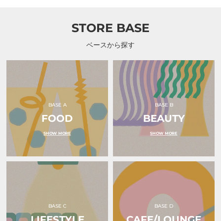
ー
パ
子
ジ
ル
本
ミ
舗
STORE BASE
ジ
（カ
ャ
ナ
ー
ヤ
ベースから探す
ノ・
カ
レ
シ
ッ
ホ
ジ
ン
ャ
ポ）
ー
ノ
の
BASE A
BASE B
ル
ー
FOOD
BEAUTY
ツ
ロ
SHOW MORE
SHOW MORE
ン
バ
ル
デ
ィ
ア
州
産
地
元
BASE C
BASE D
農
LIFESTYLE
CAFE/LOUNGE
場