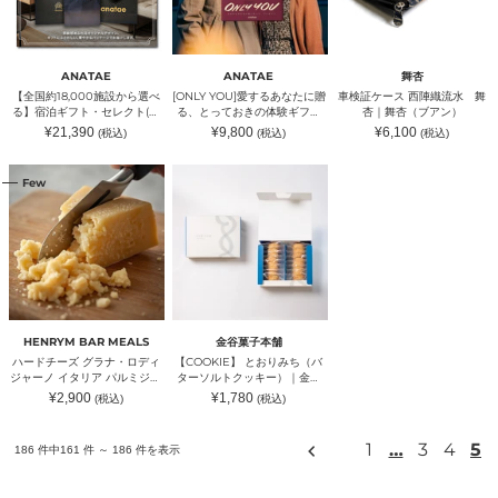
か
な
西
ル
ナ
テ
ら
た
陣
(ホ
タ
ル・
選
に
織
テ
エ）
旅
べ
贈
流
ル・
館)
る】
る、
水
旅
ANATAE
ANATAE
舞杏
宿
と
舞
館)
【全国約18,000施設から選べ
[ONLY YOU]愛するあなたに贈
車検証ケース 西陣織流水 舞
泊
っ
杏
る】宿泊ギフト・セレクト(ホ
る、とっておきの体験ギフト
杏｜舞杏（ブアン）
ギ
て
｜
テル・旅館)
コレクション｜ANATAE（ア
通
通
通
¥21,390
¥9,800
¥6,100
(税込)
(税込)
(税込)
フ
お
舞
ナタエ）
常
常
常
ト・
き
杏
価
価
価
格
格
格
ハ
【COOKIE】
セ
の
（ブ
Few
ー
と
レ
体
ア
ド
お
ク
験
ン）
チ
り
ト
ギ
ー
み
(ホ
フ
ズ
ち
テ
ト
グ
（バ
ル・
コ
ラ
タ
旅
レ
ナ・
ー
館)
ク
ロ
ソ
シ
デ
ル
ョ
HENRYM BAR MEALS
金谷菓子本舗
ィ
ト
ン
ハードチーズ グラナ・ロディ
【COOKIE】 とおりみち（バ
ジ
ク
｜
ジャーノ イタリア パルミジャ
ターソルトクッキー）｜金谷
ャ
ッ
ANATAE（ア
ーノ・レッジャーノのルーツ
菓子本舗（カナヤカシホン
通
通
¥2,900
¥1,780
(税込)
(税込)
ー
キ
ナ
ロンバルディア州産地元農場
ポ）
常
常
ノ
ー）
価
タ
価
の牛乳のみ使用｜HENRYM
格
格
イ
｜
BAR MEALS（ヘンリムバー
エ）
前
1
…
3
4
5
186 件中161 件 ～ 186 件を表示
タ
ミールズ）
金
の
リ
谷
ペ
ア
菓