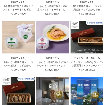
ソ
士
の
チ
キ
ッ
缶詰キッチン
缶詰キッチン
缶詰キッチン
ッ
の
塩
ン
ッ
チ
【紙管包装/2個入】紅富士の
【手ぬぐい包装/2個入】紅富
【紙管包装/2個入】ニジマス
ト・
ソ
焼
（カ
チ
ン
ソット・オーリオ・しずおか
士のソット・オーリオ・しず
の塩焼き・しずおかん｜缶詰
オ
ッ
き・
ン
ン
（カ
ん｜缶詰キッチン（カンヅメ
おかん｜缶詰キッチン（カン
キッチン（カンヅメキッチ
通
通
通
¥3,240
¥3,240
¥3,240
(税込)
(税込)
(税込)
ー
ト・
し
ヅ
（カ
ン
キッチン）
ヅメキッチン）
ン）
常
常
常
リ
オ
ず
メ
価
ン
価
ヅ
価
格
格
格
【手
【手
オ
オ・
ー
お
キ
ヅ
メ
ぬ
ぬ
ラ
し
リ
か
ッ
メ
キ
ぐ
ぐ
ン
ず
オ・
ん
チ
キ
ッ
い
い
ジ
お
し
｜
ン）
ッ
チ
包
包
ェ
か
ず
缶
チ
ン）
装/2
装/1
ッ
ん
お
詰
ン）
個
個
ト
｜
か
キ
入】
入】
100g
缶
ん
ッ
ニ
紅
ラ
詰
｜
チ
ジ
富
ッ
キ
缶
ン
マ
士
ピ
ッ
詰
（カ
缶詰キッチン
缶詰キッチン
アントワーヌ・カレーム
ス
の
ン
チ
キ
ン
【手ぬぐい包装/2個入】ニジ
【手ぬぐい包装/1個入】紅富士
オランジェット100g ラッピン
の
ソ
グ
ン
ッ
ヅ
マスの塩焼き・しずおかん｜
のソット・オーリオ・しずお
グ変更可｜アントワーヌ・カ
塩
ッ
変
（カ
チ
メ
缶詰キッチン（カンヅメキッ
かん｜缶詰キッチン（カンヅ
レーム
通
通
通
¥3,240
¥1,620
¥2,400
(税込)
(税込)
(税込)
焼
ト・
更
ン
ン
キ
チン）
メキッチン）
常
常
常
き・
オ
可
ヅ
価
（カ
価
ッ
価
格
格
格
オ
【ペ
【軽
し
ー
｜
メ
ン
チ
ラ
ッ
井
ず
リ
ア
キ
ヅ
ン）
ン
ト
沢・
お
オ・
ン
ッ
メ
ジ
同
箱
か
し
ト
チ
キ
ェ
伴
根・
ん
ず
ワ
ン）
ッ
ッ
可
熱
｜
お
ー
チ
ト
ホ
海】
缶
か
ヌ・
ン）
180g
テ
ペ
詰
ん
カ