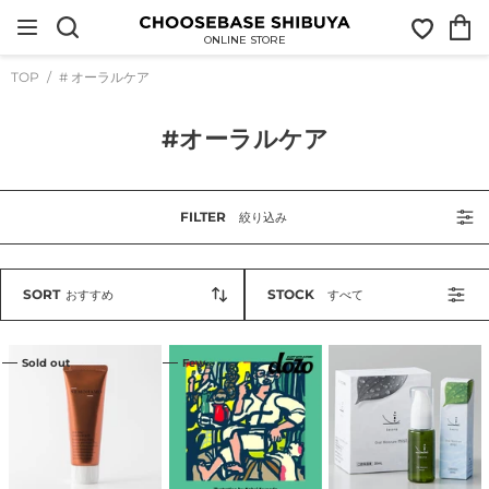
コ
お
カ
ン
気
ー
テ
ONLINE STORE
に
ト
ン
入
ツ
TOP
# オーラルケア
り
に
ス
キ
コ
#オーラルケア
ッ
プ
レ
す
ク
る
シ
FILTER
絞り込み
ョ
ン
:
SORT
STOCK
おすすめ
すべて
ソ
#
keora
Sold out
Few
ル
贅
オ
テ
沢
ー
ィ
な
ラ
ハ
日
ル
ミ
用
モ
ガ
品
イ
キ
｜
ス
｜
dōzo（ド
チ