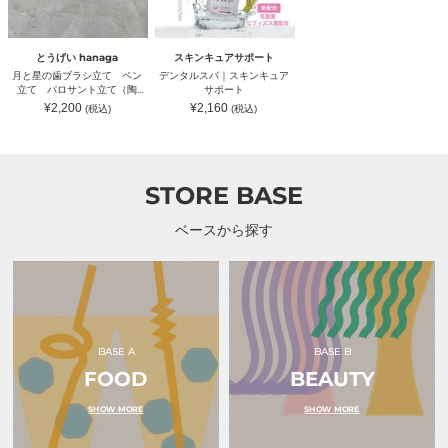
シ
ス
ッ
付
ル
立
キ
ト
｜
ム）
て
ン
グ
CIGARRO（シ
ペ
キ
ラ
ガ
とうげい hanaga
スキンキュアサポート
ン
ュ
ス・
ー
月と星の歯ブラシ立て ペン
デンタルスパ｜スキンキュア
立
ア
木
ロ）
立て パロサント立て（陶
サポート
て
サ
箱
器）｜とうげい hanaga（ト
通
通
¥2,200
¥2,160
(税込)
(税込)
パ
ポ
付
ウゲイ ハナガ）
常
常
ロ
ー
｜
価
価
格
格
サ
ト
CIGARRO（シ
ン
ガ
ト
ー
STORE BASE
立
ロ）
て
（陶
ベースから探す
器）
｜
と
う
げ
い
hanaga（ト
ウ
BASE A
BASE B
ゲ
イ
FOOD
BEAUTY
ハ
ナ
SHOW MORE
SHOW MORE
ガ）