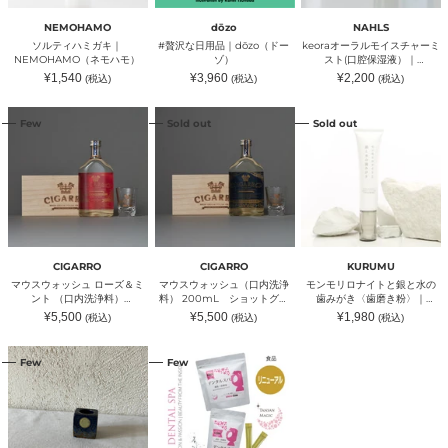
NEMOHAMO（ネ
ー
ャ
モ
ゾ）
ー
NEMOHAMO
dōzo
NAHLS
ハ
ミ
ソルティハミガキ｜
#贅沢な日用品｜dōzo（ドー
keoraオーラルモイスチャーミ
モ）
ス
NEMOHAMO（ネモハモ）
ゾ）
スト(口腔保湿液）｜
ト
NAHLS（ナールスコーポレー
通
通
通
¥1,540
¥3,960
¥2,200
(税込)
(税込)
(税込)
(口
ション）
常
常
常
腔
価
価
価
格
格
格
マ
マ
モ
保
Few
Sold out
Sold out
ウ
ウ
ン
湿
ス
ス
モ
液）
ウ
ウ
リ
｜
ォ
ォ
ロ
NAHLS（ナ
ッ
ッ
ナ
ー
シ
シ
イ
ル
ュ
ュ
ト
ス
ロ
（口
と
コ
ー
内
銀
ー
ズ
洗
と
ポ
CIGARRO
CIGARRO
KURUMU
＆
浄
水
レ
マウスウォッシュ ローズ＆ミ
マウスウォッシュ（口内洗浄
モンモリロナイトと銀と水の
ミ
料）
の
ー
ント （口内洗浄料）
料） 200mL ショットグラ
歯みがき〈歯磨き粉〉｜
ン
200mL
歯
シ
200mL ショットグラス・木
ス・木箱付｜CIGARRO（シガ
KURUMU（クルム）
通
通
通
¥5,500
¥5,500
¥1,980
(税込)
(税込)
(税込)
ト
シ
み
ョ
箱付｜CIGARRO（シガーロ）
ーロ）
常
常
常
（口
ョ
が
価
価
ン）
価
格
格
格
月
デ
内
ッ
き
Few
Few
と
ン
洗
ト
〈歯
星
タ
浄
グ
磨
の
ル
料）
ラ
き
歯
ス
200mL
ス・
粉〉
ブ
パ
シ
木
｜
ラ
｜
ョ
箱
KURUMU（ク