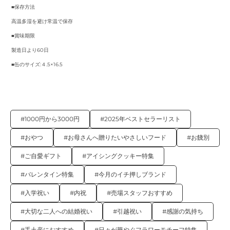
■保存方法
高温多湿を避け常温で保存
■賞味期限
製造日より60日
■缶のサイズ:４.5×16.5
#1000円から3000円
#2025年ベストセラーリスト
#おやつ
#お母さんへ贈りたいやさしいフード
#お餞別
#ご自愛ギフト
#アイシングクッキー特集
#バレンタイン特集
#今月のイチ押しブランド
#入学祝い
#内祝
#売場スタッフおすすめ
#大切な二人への結婚祝い
#引越祝い
#感謝の気持ち
#手土産におすすめ
#日々が華やぐフラワーモチーフ特集