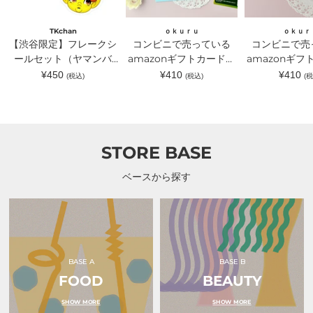
ー
る
る
ル
amazon
amazon
セ
ギ
ギ
TKchan
ｏｋｕｒｕ
ｏｋｕｒ
ッ
フ
フ
【渋谷限定】フレークシ
コンビニで売っている
コンビニで売
ト
ト
ト
（ヤ
ールセット（ヤマンバ
カ
amazonギフトカードが
カ
amazonギフ
マ
ー
ー
TKchan）｜TKchan（テ
入るラッピングカードホ
入るラッピン
通
通
通
¥450
¥410
¥410
(税込)
(税込)
(税
ン
ド
ド
常
常
常
ィーケーチャン）
ルダー 水色｜ｏｋｕｒ
ルダー ピン
バ
が
が
価
価
価
TKchan）
入
入
ｕ（オクル）
ｏｋｕｒｕ（
格
格
格
｜
る
る
TKchan（テ
ラ
ラ
ィ
ッ
ッ
ー
ピ
ピ
STORE BASE
ケ
ン
ン
ー
グ
グ
チ
カ
カ
ベースから探す
ャ
ー
ー
ン）
ド
ド
ホ
ホ
ル
ル
ダ
ダ
ー
ー
水
ピ
色
ン
BASE A
BASE B
｜
ク
FOOD
ｏ
BEAUTY
リ
ｋ
ボ
ｕ
ン
SHOW MORE
SHOW MORE
ｒ
｜