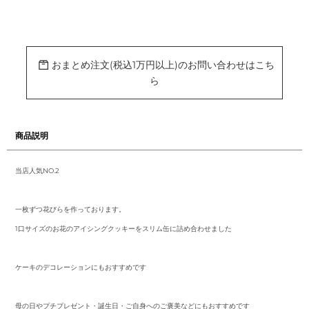
カ
ー
ト
に
おまとめ注文(税込1万円以上)のお問い合わせはこち
商
ら
品
を
追
加
す
る
商品説明
当店人気NO.2
一枚ずつ花びらを作っております。
1口サイズのお花のアイシングクッキーをスリム缶に詰め合わせました
ケーキのデコレーションにもおすすめです
母の日やプチプレゼント・誕生日・ご自身へのご褒美などにもおすすめです