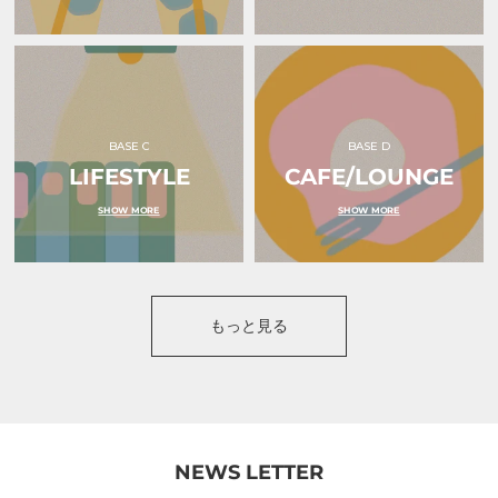
ｕ
ｏ
（オ
ｋ
ク
ｕ
ル）
ｒ
ｕ
（オ
ク
ル）
BASE C
BASE D
LIFESTYLE
CAFE/LOUNGE
SHOW MORE
SHOW MORE
もっと見る
NEWS LETTER