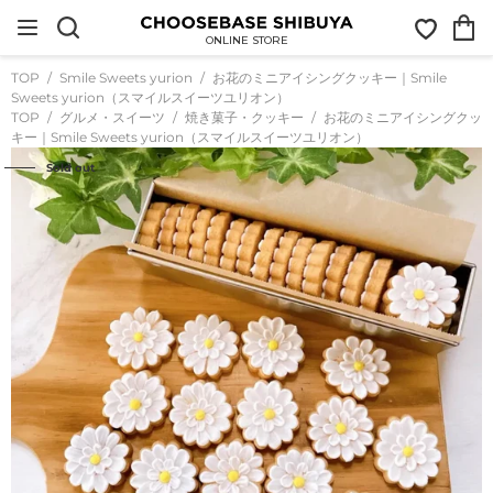
コ
お
カ
ン
気
ー
テ
ONLINE STORE
に
ト
ン
入
ツ
TOP
Smile Sweets yurion
お花のミニアイシングクッキー｜Smile
り
に
Sweets yurion（スマイルスイーツユリオン）
ス
TOP
グルメ・スイーツ
焼き菓子・クッキー
お花のミニアイシングクッ
キ
キー｜Smile Sweets yurion（スマイルスイーツユリオン）
ッ
プ
Sold out
す
る