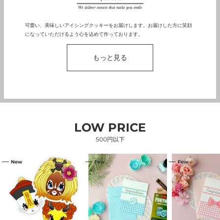
可愛い、美味しいアイシングクッキーをお届けします。お届けした方に笑顔
になっていただけるよう心を込めて作っております。
もっと見る
LOW PRICE
500円以下
【渋
コ
コ
New
Few
Few
谷
ン
ン
限
ビ
ビ
定】
ニ
ニ
フ
で
で
レ
売
売
ー
っ
っ
ク
て
て
シ
い
い