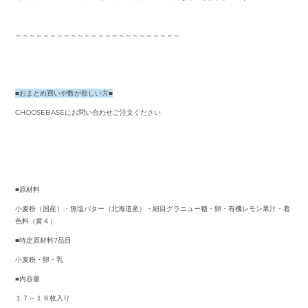
～～～～～～～～～～～～～～～～～～～～～～～～
■おまとめ買いや数が欲しい方■
CHOOSEBASEにお問い合わせご注文ください
■原材料
小麦粉（国産）・無塩バター（北海道産）・細目グラニュー糖・卵・有機レモン果汁・着
色料（黄４）
■特定原材料7品目
小麦粉・卵・乳
■内容量
１７～１８枚入り