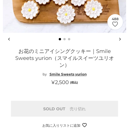
488
お花のミニアイシングクッキー｜Smile
Sweets yurion（スマイルスイーツユリオ
ン）
by
Smile Sweets yurion
通
¥2,500
(税込)
常
価
格
SOLD OUT
売り切れ
お気に入りリストに追加