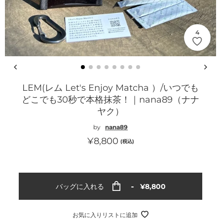
4
LEM(レム Let's Enjoy Matcha ）/いつでも
どこでも30秒で本格抹茶！｜nana89（ナナ
ヤク）
by
nana89
通
¥8,800
(税込)
常
価
格
通
バッグに入れる
¥8,800
常
価
格
お気に入りリストに追加