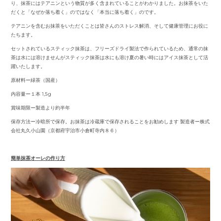
り、抹茶にはテアニンという物質が多く含まれていることがわかりました。お抹茶をいた
だくと「なぜか落ち着く」のではなく「本当に落ち着く」のです。
テアニンを含むお抹茶をいただくことは皆さんのストレス解消、そして健康管理にお役に
たちます。
セットされているスティック抹茶は、フリーズドライ製法で作られているため、通常の抹
茶は水には溶けませんがスティック抹茶は水にも溶け夏の暑い時にはアイス抹茶として活
躍いたします。
原材料ー緑茶（国産）
内容量ー１本 1,5g
賞味期限ー製造より約半年
保存方法ー冷暗所で保存。お抹茶は冷蔵庫で保存されることをお勧めします 製造者ー株式
会社丸久小山園（京都府宇治市小倉町寺内８６）
簡単抹茶オーレの作り方