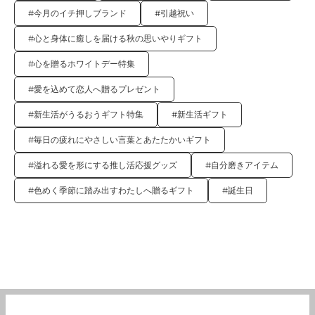
#今月のイチ押しブランド
#引越祝い
#心と身体に癒しを届ける秋の思いやりギフト
#心を贈るホワイトデー特集
#愛を込めて恋人へ贈るプレゼント
#新生活がうるおうギフト特集
#新生活ギフト
#毎日の疲れにやさしい言葉とあたたかいギフト
#溢れる愛を形にする推し活応援グッズ
#自分磨きアイテム
#色めく季節に踏み出すわたしへ贈るギフト
#誕生日