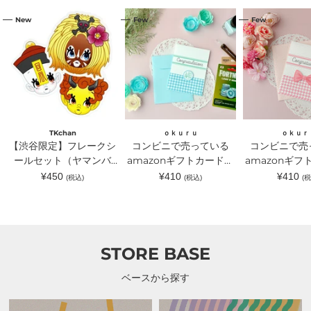
【渋
コ
コ
New
Few
Few
谷
ン
ン
限
ビ
ビ
定】
ニ
ニ
フ
で
で
レ
売
売
ー
っ
っ
ク
て
て
シ
い
い
ー
る
る
ル
amazon
amazon
セ
ギ
ギ
TKchan
ｏｋｕｒｕ
ｏｋｕｒ
ッ
フ
フ
【渋谷限定】フレークシ
コンビニで売っている
コンビニで売
ト
ト
ト
（ヤ
ールセット（ヤマンバ
カ
amazonギフトカードが
カ
amazonギフ
マ
ー
ー
TKchan）｜TKchan（テ
入るラッピングカードホ
入るラッピン
通
通
通
¥450
¥410
¥410
(税込)
(税込)
(税
ン
ド
ド
常
常
常
ィーケーチャン）
ルダー 水色｜ｏｋｕｒ
ルダー ピン
バ
が
が
価
価
価
TKchan）
入
入
ｕ（オクル）
ｏｋｕｒｕ（
格
格
格
｜
る
る
TKchan（テ
ラ
ラ
ィ
ッ
ッ
ー
ピ
ピ
STORE BASE
ケ
ン
ン
ー
グ
グ
チ
カ
カ
ベースから探す
ャ
ー
ー
ン）
ド
ド
ホ
ホ