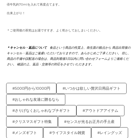
④牛乳約70mlを入れて再度点てます。
出来上がり！
＊ご使用後の茶筅はお湯ですすぎ、よく乾かしておしまいください。
＊キャンセル・返品について
食品という商品の性質上、衛生面の観点から 商品出荷後の
キャンセル・返品はご遠慮いただいておりますので、あらかじめご了承ください。 但し、
商品の不備や誤配送の場合は、商品到着後3日以内に問い合わせフォームよりご連絡くだ
さい。 確認の上、返品・交換等の対応をさせていただきます。
#5000円から10000円
#いつかは欲しい贅沢日用品ギフト
#おしゃれな友達に贈るなら
#さりげなくおしゃれなプチギフト
#アウトドアアイテム
#クリスマスギフト特集
#センスが光るお正月の手土産
#メンズギフト
#ライフスタイル雑貨
#レイングッズ