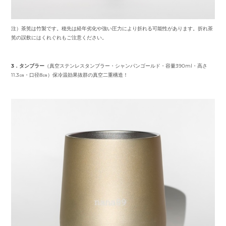
注）茶筅は竹製です。穂先は経年劣化や強い圧力により折れる可能性があります。折れ茶
筅の誤飲にはくれぐれもご注意ください。
3．タンブラー
（真空ステンレスタンブラー・シャンパンゴールド・容量390ml・高さ
11.3㎝・口径8㎝）保冷温効果抜群の真空二重構造！