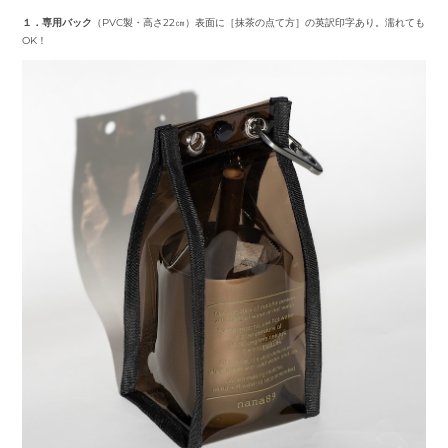
１．専用バック
（PVC製・高さ22㎝）表面に［抹茶の点て方］の英訳印字あり。濡れても
OK！