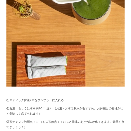
①スティック抹茶2本をタンブラーに入れる
②お湯、もしくは水を約70ml注ぐ （お湯・お水は軟水がおすすめ。お抹茶との相性がよ
く美味しく点てられます）
③茶筅で２０秒弱点てる （お抹茶は点てていると甘味のあと苦味が出てきます。素早く点
てましょう！）