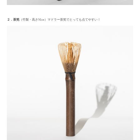
２．茶筅
（竹製・高さ16㎝）マドラー茶筅でとっても点てやすい！