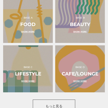
ル
ル
ダ
ダ
ー
ー
水
ピ
色
ン
BASE A
BASE B
｜
ク
FOOD
ｏ
BEAUTY
リ
ｋ
ボ
ｕ
ン
SHOW MORE
SHOW MORE
ｒ
｜
ｕ
ｏ
（オ
ｋ
ク
ｕ
ル）
ｒ
ｕ
（オ
ク
ル）
BASE C
BASE D
LIFESTYLE
CAFE/LOUNGE
SHOW MORE
SHOW MORE
もっと見る