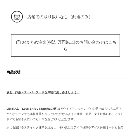
カ
店舗での取り扱いなし（配送のみ）
ー
ト
に
商
品
を
おまとめ注文(税込1万円以上)のお問い合わせはこち
追
加
ら
す
る
商品説明
さあ、抹茶＝スーパーフードを気軽に楽しみましょう！
LEMレム
（
Let's Enjoy Matchaの略
)はアウトドア、キャンプや山登りはもちろん室内、
どんなシーンでも本格抹茶がさっといただけるように軽量・簡単・丈夫に作られ、アウト
ドアでも皆さんにいつも日本を感じていただけます。
水にも溶けるスティック抹茶を活用し、暑い夏にはアイス抹茶やアイス抹茶オーレもお楽