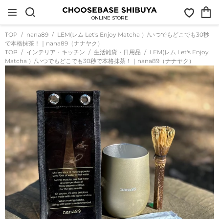
コ
お
カ
ン
気
ー
テ
ONLINE STORE
に
ト
ン
入
ツ
TOP
nana89
LEM(レム Let's Enjoy Matcha ）/いつでもどこでも30秒
り
に
で本格抹茶！｜nana89（ナナヤク）
ス
TOP
インテリア・キッチン
生活雑貨・日用品
LEM(レム Let's Enjoy
キ
Matcha ）/いつでもどこでも30秒で本格抹茶！｜nana89（ナナヤク）
ッ
プ
す
る