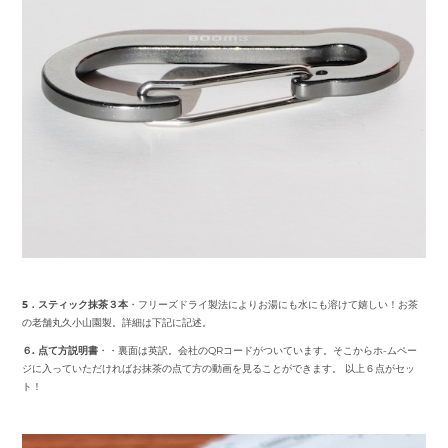
5．スティック抹茶３本
・フリーズドライ製法によりお湯にも水にも溶けて嬉しい！お茶
の老舗丸久小山園製。詳細は下記に記述。
６.
点て方説明書
・・裏面は英訳。会社のQRコードがついています。そこからホ-ムペー
ジに入っていただければお抹茶の点て方の動画を見ることができます。 以上６点がセッ
ト！