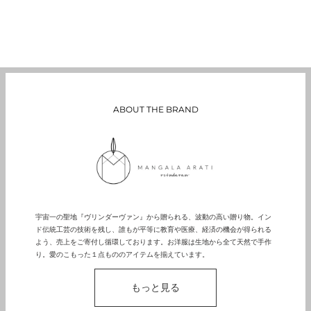
ABOUT THE BRAND
宇宙一の聖地『ヴリンダーヴァン』から贈られる、波動の高い贈り物。イン
ド伝統工芸の技術を残し、誰もが平等に教育や医療、経済の機会が得られる
よう、売上をご寄付し循環しております。お洋服は生地から全て天然で手作
り。愛のこもった１点もののアイテムを揃えています。
もっと見る