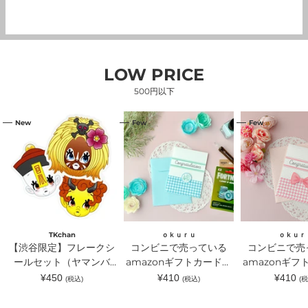
LOW PRICE
500円以下
【渋
コ
コ
New
Few
Few
谷
ン
ン
限
ビ
ビ
定】
ニ
ニ
フ
で
で
レ
売
売
ー
っ
っ
ク
て
て
シ
い
い
ー
る
る
ル
amazon
amazon
セ
ギ
ギ
TKchan
ｏｋｕｒｕ
ｏｋｕｒ
ッ
フ
フ
【渋谷限定】フレークシ
コンビニで売っている
コンビニで売
ト
ト
ト
（ヤ
ールセット（ヤマンバ
カ
amazonギフトカードが
カ
amazonギフ
マ
ー
ー
TKchan）｜TKchan（テ
入るラッピングカードホ
入るラッピン
通
通
通
¥450
¥410
¥410
(税込)
(税込)
(税
ン
ド
ド
常
常
常
ィーケーチャン）
ルダー 水色｜ｏｋｕｒ
ルダー ピン
バ
が
が
価
価
価
TKchan）
入
入
ｕ（オクル）
ｏｋｕｒｕ（
格
格
格