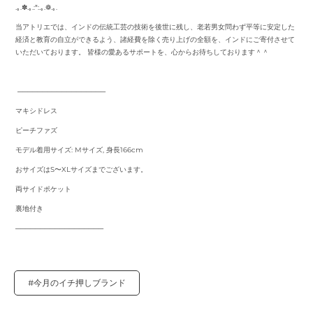
.｡.✽.｡.:*:.｡.❁.｡.
当アトリエでは、インドの伝統工芸の技術を後世に残し、老若男女問わず平等に安定した
経済と教育の自立ができるよう、諸経費を除く売り上げの全額を、インドにご寄付させて
いただいております。 皆様の愛あるサポートを、心からお待ちしております＾＾
──────────────────
マキシドレス
ピーチファズ
モデル着用サイズ: Mサイズ, 身長166cm
おサイズはS〜XLサイズまでございます。
両サイドポケット
裏地付き
──────────────────
#今月のイチ押しブランド