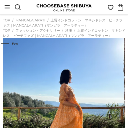
コ
お
カ
ン
気
ー
テ
ONLINE STORE
に
ト
ン
入
ツ
TOP
MANGALA ARATI
上質インドコットン マキシドレス ピーチフ
り
に
ァズ｜MANGALA ARATI（マンガラ アーラティー）
ス
TOP
ファッション・アクセサリー
洋服
上質インドコットン マキシド
キ
レス ピーチファズ｜MANGALA ARATI（マンガラ アーラティー）
ッ
プ
Few
す
る