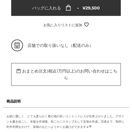
通
バッグに入れる
¥29,500
常
価
格
お気に入りリストに追加
カ
店舗での取り扱いなし（配送のみ）
ー
ト
に
商
品
を
おまとめ注文(税込1万円以上)のお問い合わせはこち
追
加
ら
す
る
商品説明
お肌に優しく、とても柔らかく着心地の良いコットンドレスが出来上がりました。デザイ
ンを書き起こし、木版を作成後、色ごとにスタンプをして生地を作成。完成まで、制作に
約半年間をかけて、皆様のもとへようやくお届けができます☺️💐