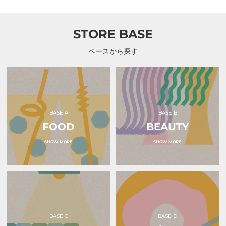
｜
る
る
TKchan（テ
ラ
ラ
ィ
ッ
ッ
ー
ピ
ピ
STORE BASE
ケ
ン
ン
ー
グ
グ
チ
カ
カ
ベースから探す
ャ
ー
ー
ン）
ド
ド
ホ
ホ
ル
ル
ダ
ダ
ー
ー
水
ピ
色
ン
BASE A
BASE B
｜
ク
FOOD
ｏ
BEAUTY
リ
ｋ
ボ
ｕ
ン
SHOW MORE
SHOW MORE
ｒ
｜
ｕ
ｏ
（オ
ｋ
ク
ｕ
ル）
ｒ
ｕ
（オ
ク
ル）
BASE C
BASE D