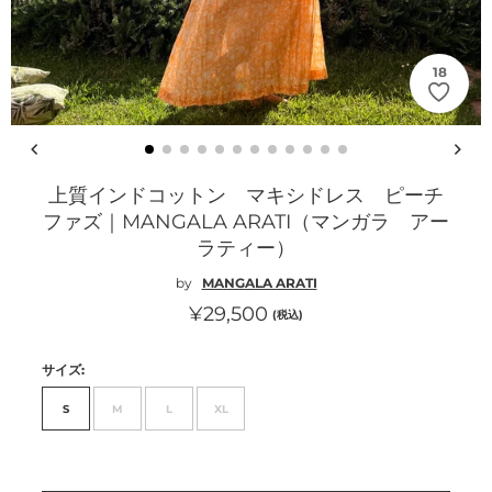
18
上質インドコットン マキシドレス ピーチ
ファズ｜MANGALA ARATI（マンガラ アー
ラティー）
by
MANGALA ARATI
通
¥29,500
(税込)
常
サイズ:
価
格
S
M
L
XL