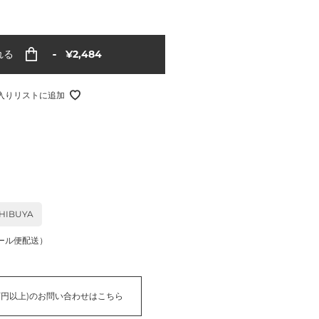
通
れる
¥2,484
常
価
格
入りリストに追加
HIBUYA
ール便配送）
万円以上)のお問い合わせはこちら