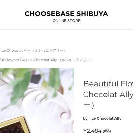
ONLINE STORE
 04｜Le Chocolat Ally （ルショコラアリー）
iful Flowers 04｜Le Chocolat Ally （ルショコラアリー）
Beautiful F
Chocolat 
ー）
by
Le Chocolat Ally
通
¥2,484
(税込)