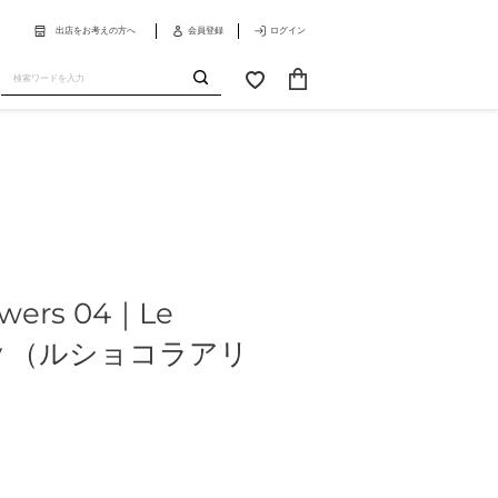
出店をお考えの方へ
会員登録
ログイン
カ
お
ー
気
送
ト
に
信
入
り
lowers 04｜Le
Ally （ルショコラアリ