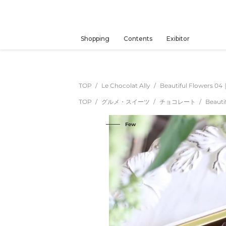
コ
ン
テ
ン
Shopping
Contents
Exibitor
ツ
に
ス
キ
TOP
Le Chocolat Ally
Beautiful Flowers
ッ
TOP
グルメ・スイーツ
チョコレート
Beaut
プ
す
Few
る