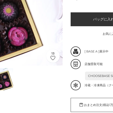
常
価
格
バッグに入
お気に
カ
[
BASE A
]展示中
13
ー
ト
店舗受取可能
に
商
CHOOSEBASE S
品
を
冷蔵・冷凍商品（ク
追
加
す
る
おまとめ注文(税込1