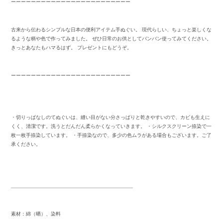
ーーーーーーーーーーーーーーーーーーーーーーーー
古来から伝わるシンプルな日本の便利アイテム手ぬぐい。 現代らしい、ちょっと楽しくな
るような柄や色で作ってみました。 ぜひ日常のお供としてバンバン使ってみてください。
きっとあなたもハマるはず。 プレゼントにもどうぞ。
ーーーーーーーーーーーーーーーーーーーーーーーー
・切りっぱなしのてぬぐいは、縫い目がない分さっぱりと乾きやすいので、カビも生えに
くく、清潔です。洗うとだんだん柔らかくなっていきます。 ・シルクスクリーン捺染で一
枚一枚手捺染しています。 ・手捺染なので、多少の色ムラがある場合もございます。ご了
承ください。
_________________________________________________
素材：綿（晒）、染料