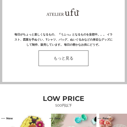
毎日がちょっと楽しくなるもの、 『うふっ』となるものを妄想中。。。 イラ
スト、図案を手ぬぐい、Tシャツ、バッグ、ぬいぐるみなどの身近なグッズに
して制作、販売しています。 毎日の密かなお供にどうぞ。
もっと見る
LOW PRICE
500円以下
【渋
コ
コ
New
Few
Few
谷
ン
ン
限
ビ
ビ