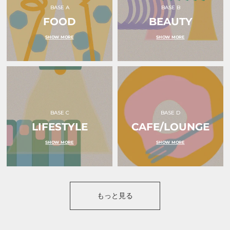
色
ン
BASE A
BASE B
｜
ク
FOOD
ｏ
BEAUTY
リ
ｋ
ボ
ｕ
ン
SHOW MORE
SHOW MORE
ｒ
｜
ｕ
ｏ
（オ
ｋ
ク
ｕ
ル）
ｒ
ｕ
（オ
ク
ル）
BASE C
BASE D
LIFESTYLE
CAFE/LOUNGE
SHOW MORE
SHOW MORE
もっと見る