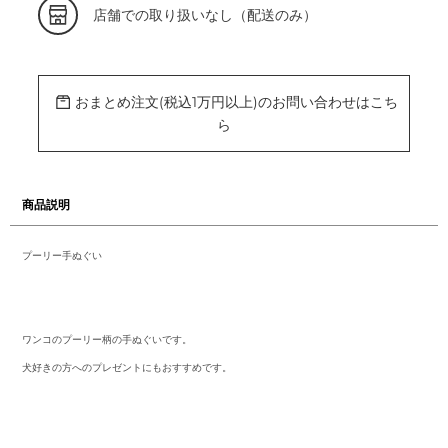
カ
店舗での取り扱いなし（配送のみ）
ー
ト
に
商
品
を
おまとめ注文(税込1万円以上)のお問い合わせはこち
追
加
ら
す
る
商品説明
プーリー手ぬぐい
ワンコのプーリー柄の手ぬぐいです。
犬好きの方へのプレゼントにもおすすめです。