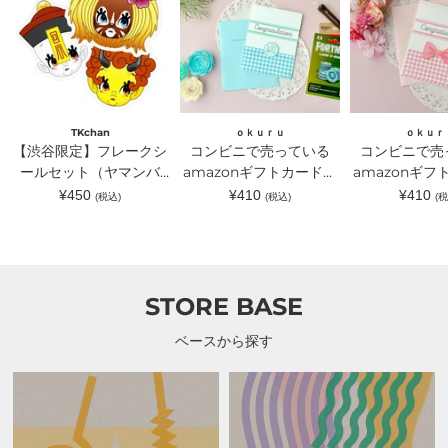
定】
ニ
ニ
フ
で
で
レ
売
売
ー
っ
っ
ク
て
て
シ
い
い
ー
る
る
ル
amazon
amazon
セ
ギ
ギ
TKchan
ｏｋｕｒｕ
ｏｋｕｒ
ッ
フ
フ
【渋谷限定】フレークシ
コンビニで売っている
コンビニで売
ト
ト
ト
（ヤ
ールセット（ヤマンバ
カ
amazonギフトカードが
カ
amazonギフ
マ
ー
ー
TKchan）｜TKchan（テ
入るラッピングカードホ
入るラッピン
通
通
通
¥450
¥410
¥410
(税込)
(税込)
(税
ン
ド
ド
常
常
常
ィーケーチャン）
ルダー 水色｜ｏｋｕｒ
ルダー ピン
バ
が
が
価
価
価
TKchan）
入
入
ｕ（オクル）
ｏｋｕｒｕ（
格
格
格
｜
る
る
TKchan（テ
ラ
ラ
ィ
ッ
ッ
ー
ピ
ピ
STORE BASE
ケ
ン
ン
ー
グ
グ
チ
カ
カ
ベースから探す
ャ
ー
ー
ン）
ド
ド
ホ
ホ
ル
ル
ダ
ダ
ー
ー
水
ピ