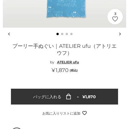
3
プーリー手ぬぐい｜ATELIER ufu（アトリエ
ウフ）
by
ATELIER ufu
通
¥1,870
(税込)
常
価
格
通
バッグに入れる
¥1,870
常
価
格
お気に入りリストに追加