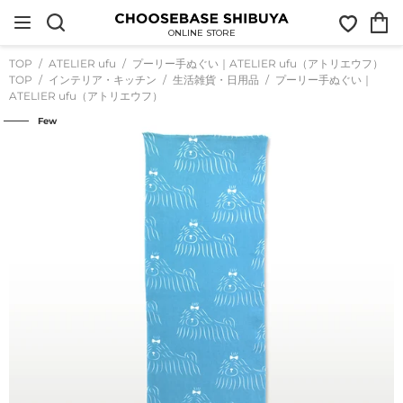
コ
お
カ
ン
気
ー
テ
ONLINE STORE
に
ト
ン
入
ツ
TOP
ATELIER ufu
プーリー手ぬぐい｜ATELIER ufu（アトリエウフ）
り
に
TOP
インテリア・キッチン
生活雑貨・日用品
プーリー手ぬぐい｜
ス
ATELIER ufu（アトリエウフ）
キ
ッ
Few
プ
す
る