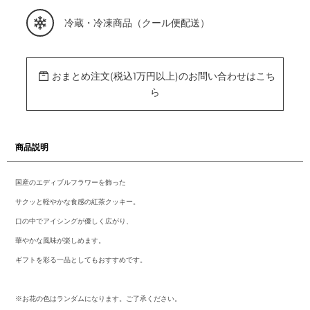
カ
冷蔵・冷凍商品（クール便配送）
ー
ト
に
商
品
おまとめ注文(税込1万円以上)のお問い合わせはこち
を
追
ら
加
す
る
商品説明
国産のエディブルフラワーを飾った
サクッと軽やかな食感の紅茶クッキー。
口の中でアイシングが優しく広がり、
華やかな風味が楽しめます。
ギフトを彩る一品としてもおすすめです。
※お花の色はランダムになります。ご了承ください。