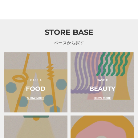
常
常
常
ィーケーチャン）
ルダー 水色｜ｏｋｕｒ
ルダー ピン
バ
が
が
価
価
価
TKchan）
入
入
ｕ（オクル）
ｏｋｕｒｕ（
格
格
格
｜
る
る
TKchan（テ
ラ
ラ
ィ
ッ
ッ
ー
ピ
ピ
STORE BASE
ケ
ン
ン
ー
グ
グ
チ
カ
カ
ベースから探す
ャ
ー
ー
ン）
ド
ド
ホ
ホ
ル
ル
ダ
ダ
ー
ー
水
ピ
色
ン
BASE A
BASE B
｜
ク
FOOD
ｏ
BEAUTY
リ
ｋ
ボ
ｕ
ン
SHOW MORE
SHOW MORE
ｒ
｜
ｕ
ｏ
（オ
ｋ
ク
ｕ
ル）
ｒ
ｕ
（オ
ク
ル）