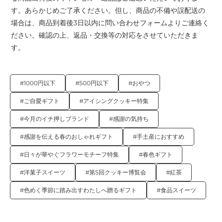
す。あらかじめご了承ください。但し、商品の不備や誤配送の
場合は、商品到着後3日以内に問い合わせフォームよりご連絡く
ださい。確認の上、返品・交換等の対応をさせていただきま
す。
#1000円以下
#500円以下
#おやつ
#ご自愛ギフト
#アイシングクッキー特集
#今月のイチ押しブランド
#感謝の気持ち
#感謝を伝える春のおしゃれギフト
#手土産におすすめ
#日々が華やぐフラワーモチーフ特集
#春色ギフト
#洋菓子スイーツ
#第5回クッキー博覧会
#紅茶
#色めく季節に踏み出すわたしへ贈るギフト
#食品スイーツ