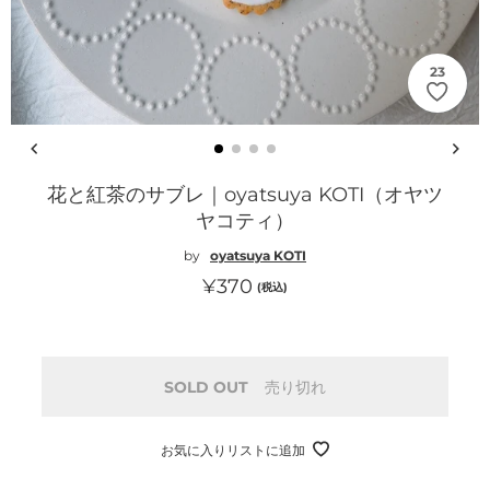
23
花と紅茶のサブレ｜oyatsuya KOTI（オヤツ
ヤコティ）
by
oyatsuya KOTI
通
¥370
(税込)
常
価
格
SOLD OUT
売り切れ
お気に入りリストに追加