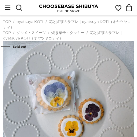
コ
お
カ
ン
気
ー
テ
ONLINE STORE
に
ト
ン
入
ツ
TOP
oyatsuya KOTI
花と紅茶のサブレ｜oyatsuya KOTI（オヤツヤコ
り
に
ティ）
ス
TOP
グルメ・スイーツ
焼き菓子・クッキー
花と紅茶のサブレ｜
キ
oyatsuya KOTI（オヤツヤコティ）
ッ
プ
Sold out
す
る