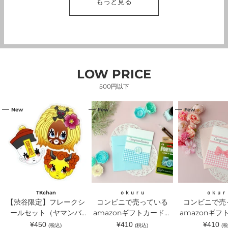
もっと見る
LOW PRICE
500円以下
【渋
コ
コ
New
Few
Few
谷
ン
ン
限
ビ
ビ
定】
ニ
ニ
フ
で
で
レ
売
売
ー
っ
っ
ク
て
て
シ
い
い
ー
る
る
ル
amazon
amazon
セ
ギ
ギ
TKchan
ｏｋｕｒｕ
ｏｋｕｒ
ッ
フ
フ
【渋谷限定】フレークシ
コンビニで売っている
コンビニで売
ト
ト
ト
（ヤ
ールセット（ヤマンバ
カ
amazonギフトカードが
カ
amazonギフ
マ
ー
ー
TKchan）｜TKchan（テ
入るラッピングカードホ
入るラッピン
通
通
通
¥450
¥410
¥410
(税込)
(税込)
(税
ン
ド
ド