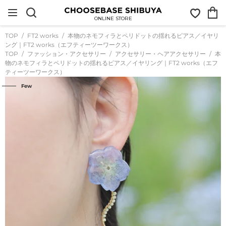
コ
お
カ
ン
気
ー
テ
ONLINE STORE
に
ト
ン
入
ツ
TOP
FT2 works
本物のネモフィラとペリドットの揺れるピアス／イヤリ
り
に
ング｜FT2 works（エフティーツーワークス）
ス
TOP
ファッション・アクセサリー
アクセサリー・ヘアアクセサリー
本
キ
物のネモフィラとペリドットの揺れるピアス／イヤリング｜FT2 works（エフ
ッ
プ
ティーツーワークス）
す
Few
る