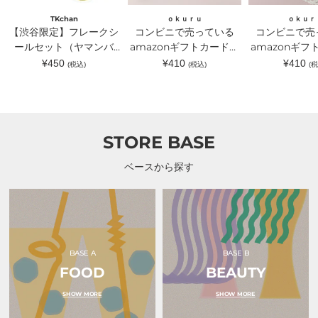
ル
amazon
amazon
セ
ギ
ギ
TKchan
ｏｋｕｒｕ
ｏｋｕｒ
ッ
フ
フ
【渋谷限定】フレークシ
コンビニで売っている
コンビニで売
ト
ト
ト
（ヤ
ールセット（ヤマンバ
カ
amazonギフトカードが
カ
amazonギフ
マ
ー
ー
TKchan）｜TKchan（テ
入るラッピングカードホ
入るラッピン
通
通
通
¥450
¥410
¥410
(税込)
(税込)
(税
ン
ド
ド
常
常
常
ィーケーチャン）
ルダー 水色｜ｏｋｕｒ
ルダー ピン
バ
が
が
価
価
価
TKchan）
入
入
ｕ（オクル）
ｏｋｕｒｕ（
格
格
格
｜
る
る
TKchan（テ
ラ
ラ
ィ
ッ
ッ
ー
ピ
ピ
STORE BASE
ケ
ン
ン
ー
グ
グ
チ
カ
カ
ベースから探す
ャ
ー
ー
ン）
ド
ド
ホ
ホ
ル
ル
ダ
ダ
ー
ー
水
ピ
色
ン
BASE A
BASE B
｜
ク
FOOD
ｏ
BEAUTY
リ
ｋ
ボ
ｕ
ン
SHOW MORE
SHOW MORE
ｒ
｜
ｕ
ｏ