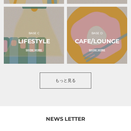
（オ
ｋ
ク
ｕ
ル）
ｒ
ｕ
（オ
ク
ル）
BASE C
BASE D
LIFESTYLE
CAFE/LOUNGE
SHOW MORE
SHOW MORE
もっと見る
NEWS LETTER