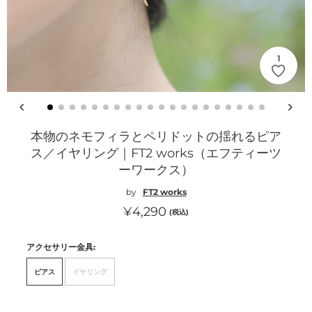
1
本物のネモフィラとペリドットの揺れるピア
ス／イヤリング｜FT2 works（エフティーツ
ーワークス）
by
FT2 works
通
¥4,290
(税込)
常
アクセサリー金具:
価
格
ピアス
イヤリング