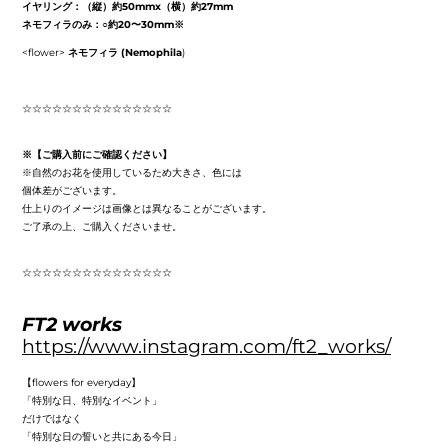
イヤリング：（縦）約50mmx（横）約27mm
ネモフィラのみ：○約20〜30mm※
<flower>
ネモフィラ (Nemophila
)
☆☆☆☆☆☆☆☆☆☆☆☆☆☆☆
※【ご購入前にご確認ください】
※自然のお花を使用しているため大きさ、色には
個体差がございます。
仕上りのイメージは画像とは異なることがございます。
ご了承の上、ご購入くださいませ。
☆☆☆☆☆☆☆☆☆☆☆☆☆☆☆
FT2 works
https://www.instagram.com/ft2_works/
【flowers for everyday】
「特別な日、特別なイベント」
だけではなく
「特別な日の誓いと共にある今日」