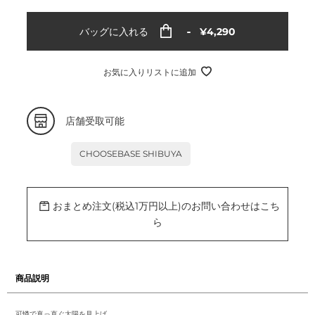
通
バッグに入れる
¥4,290
常
価
格
お気に入りリストに追加
カ
店舗受取可能
ー
ト
に
CHOOSEBASE SHIBUYA
商
品
を
追
加
おまとめ注文(税込1万円以上)のお問い合わせはこち
す
る
ら
商品説明
可憐で真っ直ぐ太陽を見上げ、