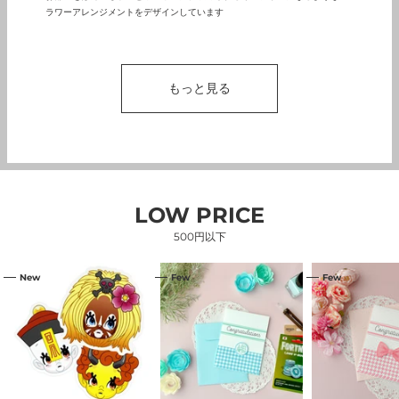
ラワーアレンジメントをデザインしています
もっと見る
LOW PRICE
500円以下
【渋
コ
コ
New
Few
Few
谷
ン
ン
限
ビ
ビ
定】
ニ
ニ
フ
で
で
レ
売
売
ー
っ
っ
ク
て
て
シ
い
い
ー
る
る