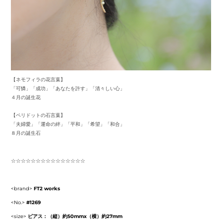
【ネモフィラの花言葉】
「可憐」「成功」「あなたを許す」「清々しい心」
４月の誕生花
【ペリドットの石言葉】
「夫婦愛」「運命の絆」「平和」「希望」「和合」
８月の誕生石
☆☆☆☆☆☆☆☆☆☆☆☆☆☆☆
<brand>
FT2 works
<No.>
#1269
<size>
ピアス：（縦）約50mmx（横）約27mm