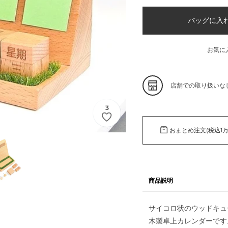
価
格
バッグに入
お気に
カ
店舗での取り扱いな
ー
ト
3
に
商
おまとめ注文(税込1
品
を
追
加
す
商品説明
る
サイコロ状のウッドキュ
木製卓上カレンダーです