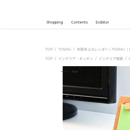
コ
ン
テ
ン
Shopping
Contents
Exibitor
ツ
に
ス
キ
TOP
TOSMU
木製卓上カレンダー｜TOSMU（
ッ
TOP
インテリア・キッチン
インテリア雑貨
プ
す
Few
る