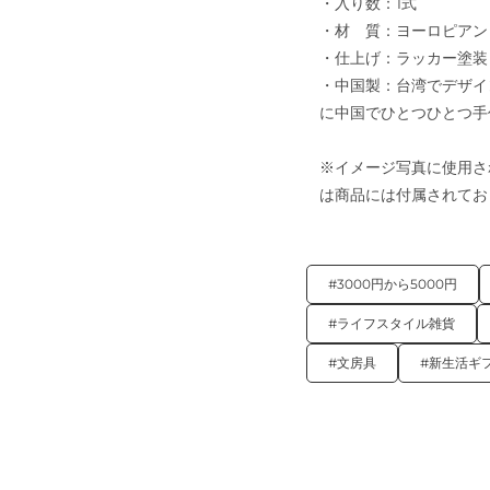
・入り数：1式
・材 質：ヨーロピアン
・仕上げ：ラッカー塗装
・中国製：台湾でデザイ
に中国でひとつひとつ手
※イメージ写真に使用さ
は商品には付属されてお
#3000円から5000円
#ライフスタイル雑貨
#文房具
#新生活ギ