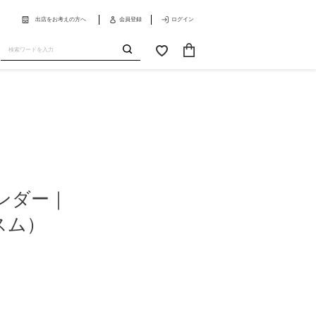
出店をお考えの方へ
会員登録
ログイン
カ
お
ー
気
送
ト
に
信
入
り
ンダー｜
スム）