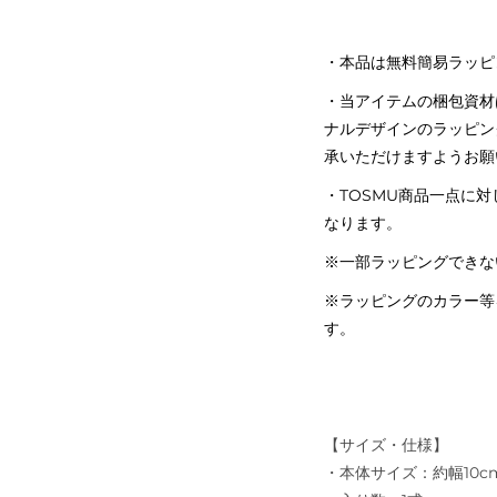
・本品は無料簡易ラッピ
・当アイテムの梱包資材はC
ナルデザインのラッピン
承いただけますようお願
・TOSMU商品一点に
なります。
※一部ラッピングできな
※ラッピングのカラー等
す。
【サイズ・仕様】
・本体サイズ：約幅10cm