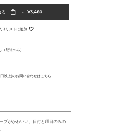
通
れる
¥3,480
常
価
格
入りリストに追加
し（配送のみ）
万円以上)のお問い合わせはこちら
ーブがかわいい、日付と曜日のみの
。