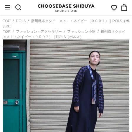
コ
お
カ
ン
気
ー
テ
ONLINE STORE
に
ト
ン
入
ツ
TOP
POLS
播州織ネクタイ ｃｏｌ：ネイビー（０００７）｜POLS（ポ
り
に
ルス）
ス
TOP
ファッション・アクセサリー
ファッション小物
播州織ネクタイ
キ
ｃｏｌ：ネイビー（０００７）｜POLS（ポルス）
ッ
プ
Sold out
す
る