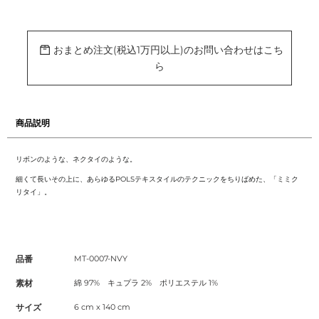
カ
ー
ト
に
おまとめ注文(税込1万円以上)のお問い合わせはこち
商
ら
品
を
追
加
す
る
商品説明
リボンのような、ネクタイのような。
細くて長いその上に、あらゆるPOLSテキスタイルのテクニックをちりばめた、「ミミク
リタイ」。
品番
MT-0007-NVY
素材
綿 97% キュプラ 2% ポリエステル 1%
サイズ
6 cm x 140 cm