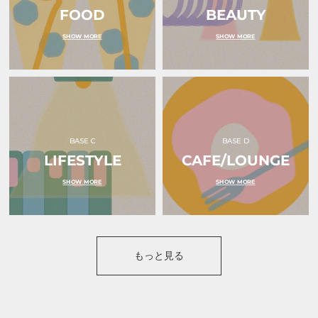
｜
ク
FOOD
ｏ
BEAUTY
リ
ｋ
ボ
ｕ
ン
SHOW MORE
SHOW MORE
ｒ
｜
ｕ
ｏ
（オ
ｋ
ク
ｕ
ル）
ｒ
ｕ
（オ
ク
ル）
BASE C
BASE D
LIFESTYLE
CAFE/LOUNGE
SHOW MORE
SHOW MORE
もっと見る