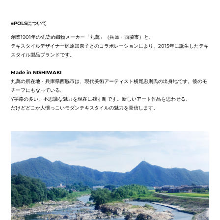
■POLSについて
創業1901年の先染め織物メーカー「丸萬」（兵庫・西脇市）と、
テキスタイルデザイナー梶原加奈子とのコラボレーションにより、2015年に誕生したテキ
スタイル製品ブランドです。
Made in NISHIWAKI
丸萬の所在地・兵庫県西脇市は、現代美術アーティスト横尾忠則氏の出身地です。彼のモ
チーフにもなっている、
Y字路の多い、不思議な魅力を現在に残す町です。新しいアート作品を思わせる、
だけどどこか人懐っこいモダンテキスタイルの魅力を発信します。