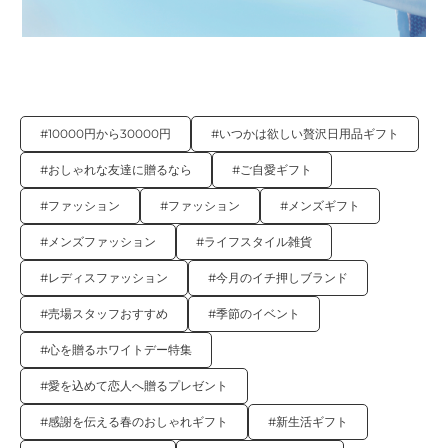
#10000円から30000円
#いつかは欲しい贅沢日用品ギフト
#おしゃれな友達に贈るなら
#ご自愛ギフト
#ファッション
#ファッション
#メンズギフト
#メンズファッション
#ライフスタイル雑貨
#レディスファッション
#今月のイチ押しブランド
#売場スタッフおすすめ
#季節のイベント
#心を贈るホワイトデー特集
#愛を込めて恋人へ贈るプレゼント
#感謝を伝える春のおしゃれギフト
#新生活ギフト