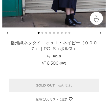
0
播州織ネクタイ ｃｏｌ：ネイビー（０００
７）｜POLS（ポルス）
by
POLS
通
¥16,500
(税込)
常
価
格
SOLD OUT
売り切れ
お気に入りリストに追加