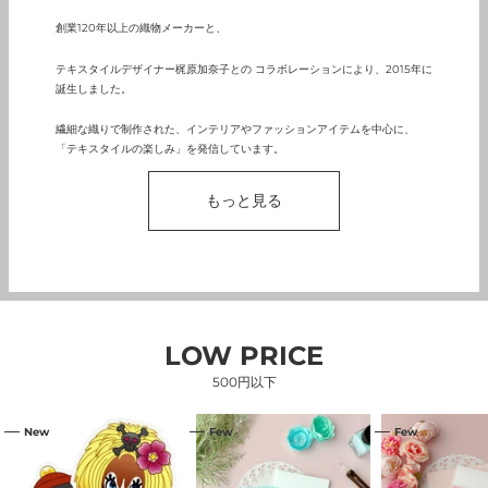
創業120年以上の織物メーカーと、
テキスタイルデザイナー梶原加奈子との コラボレーションにより、2015年に
誕生しました。
繊細な織りで制作された、インテリアやファッションアイテムを中心に、
「テキスタイルの楽しみ」を発信しています。
もっと見る
LOW PRICE
500円以下
【渋
コ
コ
New
Few
Few
谷
ン
ン
限
ビ
ビ
定】
ニ
ニ
フ
で
で