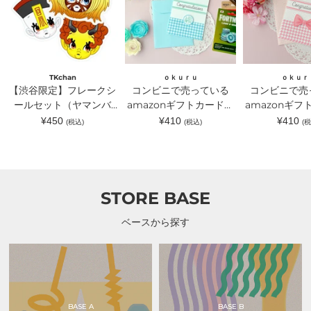
レ
売
売
ー
っ
っ
ク
て
て
シ
い
い
ー
る
る
ル
amazon
amazon
セ
ギ
ギ
TKchan
ｏｋｕｒｕ
ｏｋｕｒ
ッ
フ
フ
【渋谷限定】フレークシ
コンビニで売っている
コンビニで売
ト
ト
ト
（ヤ
ールセット（ヤマンバ
カ
amazonギフトカードが
カ
amazonギフ
マ
ー
ー
TKchan）｜TKchan（テ
入るラッピングカードホ
入るラッピン
通
通
通
¥450
¥410
¥410
(税込)
(税込)
(税
ン
ド
ド
常
常
常
ィーケーチャン）
ルダー 水色｜ｏｋｕｒ
ルダー ピン
バ
が
が
価
価
価
TKchan）
入
入
ｕ（オクル）
ｏｋｕｒｕ（
格
格
格
｜
る
る
TKchan（テ
ラ
ラ
ィ
ッ
ッ
ー
ピ
ピ
STORE BASE
ケ
ン
ン
ー
グ
グ
チ
カ
カ
ベースから探す
ャ
ー
ー
ン）
ド
ド
ホ
ホ
ル
ル
ダ
ダ
ー
ー
水
ピ
色
ン
BASE A
BASE B