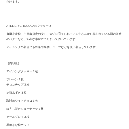
だけます。
ATELIER CHUCOLAのクッキーは
有機小麦粉、生産者指定の安心、大切に育てられている牛さんから作られている国内製造
のバターなど、安心な素材にこだわって作っています。
アイシングの着色にも野菜や果物、ハーブなどを使い着色しています。
［内容量］
アイシングクッキー２枚
プレーン３枚
チョコチップ３枚
抹茶あずき３枚
珈琲ホワイトチョコ３枚
ほうじ茶カシューナッツ３枚
アールグレイ３枚
黒糖きな粉ナッツ