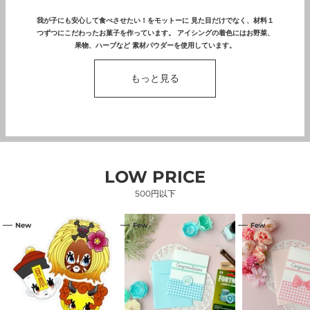
我が子にも安心して食べさせたい！をモットーに 見た目だけでなく、材料１
つずつにこだわったお菓子を作っています。 アイシングの着色にはお野菜、
果物、ハーブなど 素材パウダーを使用しています。
もっと見る
LOW PRICE
500円以下
【渋
コ
コ
New
Few
Few
谷
ン
ン
限
ビ
ビ
定】
ニ
ニ
フ
で
で
レ
売
売
ー
っ
っ
ク
て
て
シ
い
い