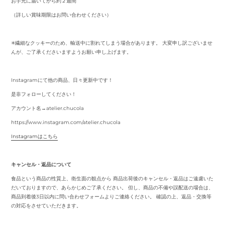
お手元に届いてから約２週間
（詳しい賞味期限はお問い合わせください）
✳︎繊細なクッキーのため、輸送中に割れてしまう場合があります。 大変申し訳ございませ
んが、ご了承くださいますようお願い申し上げます。
Instagramにて他の商品、日々更新中です！
是非フォローしてください！
アカウント名→atelier.chucola
https://www.instagram.com/atelier.chucola
Instagramはこちら
キャンセル・返品について
食品という商品の性質上、衛生面の観点から 商品出荷後のキャンセル・返品はご遠慮いた
だいておりますので、あらかじめご了承ください。 但し、商品の不備や誤配送の場合は、
商品到着後3日以内に問い合わせフォームよりご連絡ください。 確認の上、返品・交換等
の対応をさせていただきます。