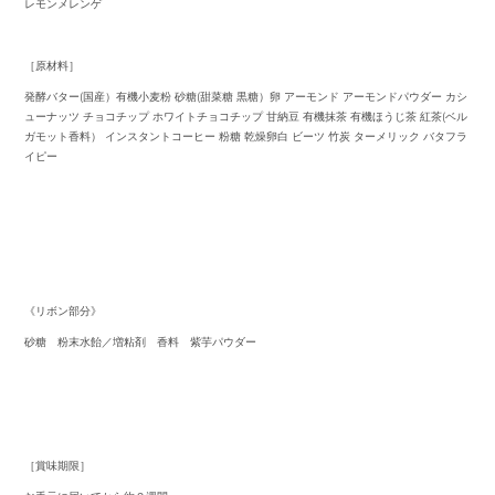
レモンメレンゲ
［原材料］
発酵バター(国産）有機小麦粉 砂糖(甜菜糖 黒糖）卵 アーモンド アーモンドパウダー カシ
ューナッツ チョコチップ ホワイトチョコチップ 甘納豆 有機抹茶 有機ほうじ茶 紅茶(ベル
ガモット香料） インスタントコーヒー 粉糖 乾燥卵白 ビーツ 竹炭 ターメリック バタフラ
イピー
《リボン部分》
砂糖 粉末水飴／増粘剤 香料 紫芋パウダー
［賞味期限］