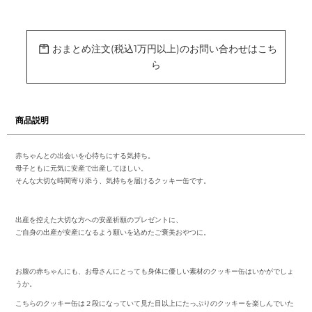
カ
ー
ト
に
おまとめ注文(税込1万円以上)のお問い合わせはこち
商
ら
品
を
追
加
す
る
商品説明
赤ちゃんとの出会いを心待ちにする気持ち。
母子ともに元気に安産で出産してほしい。
そんな大切な時間寄り添う、気持ちを届けるクッキー缶です。
出産を控えた大切な方への安産祈願のプレゼントに、
ご自身の出産が安産になるよう願いを込めたご褒美おやつに。
お腹の赤ちゃんにも、お母さんにとっても身体に優しい素材のクッキー缶はいかがでしょ
うか。
こちらのクッキー缶は２段になっていて見た目以上にたっぷりのクッキーを楽しんでいた