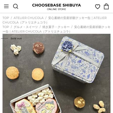
コ
お
カ
ン
気
ー
テ
ONLINE STORE
に
ト
ン
入
ツ
TOP
ATELIER CHUCOLA
安心素材の安産祈願クッキー缶｜ATELIER
り
に
CHUCOLA（アトリエチュコラ）
ス
TOP
グルメ・スイーツ
焼き菓子・クッキー
安心素材の安産祈願クッキ
キ
ー缶｜ATELIER CHUCOLA（アトリエチュコラ）
ッ
プ
Sold out
す
る