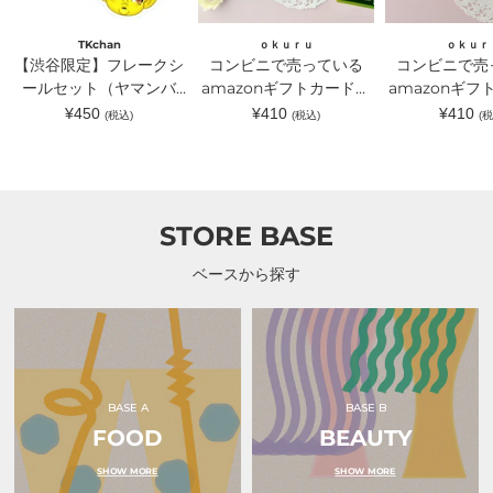
ー
る
る
ル
amazon
amazon
セ
ギ
ギ
TKchan
ｏｋｕｒｕ
ｏｋｕｒ
ッ
フ
フ
【渋谷限定】フレークシ
コンビニで売っている
コンビニで売
ト
ト
ト
（ヤ
ールセット（ヤマンバ
カ
amazonギフトカードが
カ
amazonギフ
マ
ー
ー
TKchan）｜TKchan（テ
入るラッピングカードホ
入るラッピン
通
通
通
¥450
¥410
¥410
(税込)
(税込)
(税
ン
ド
ド
常
常
常
ィーケーチャン）
ルダー 水色｜ｏｋｕｒ
ルダー ピン
バ
が
が
価
価
価
TKchan）
入
入
ｕ（オクル）
ｏｋｕｒｕ（
格
格
格
｜
る
る
TKchan（テ
ラ
ラ
ィ
ッ
ッ
ー
ピ
ピ
STORE BASE
ケ
ン
ン
ー
グ
グ
チ
カ
カ
ベースから探す
ャ
ー
ー
ン）
ド
ド
ホ
ホ
ル
ル
ダ
ダ
ー
ー
水
ピ
色
ン
BASE A
BASE B
｜
ク
FOOD
ｏ
BEAUTY
リ
ｋ
ボ
ｕ
ン
SHOW MORE
SHOW MORE
ｒ
｜