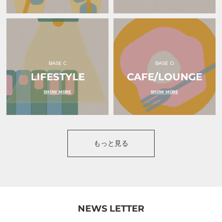
ｕ
ｏ
（オ
ｋ
ク
ｕ
ル）
ｒ
ｕ
（オ
ク
ル）
BASE C
BASE D
LIFESTYLE
CAFE/LOUNGE
SHOW MORE
SHOW MORE
もっと見る
NEWS LETTER