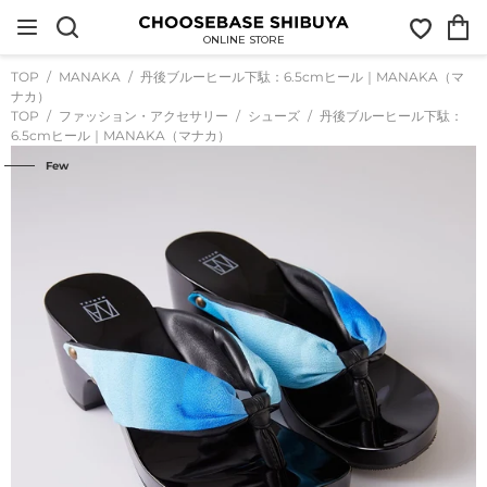
コ
お
カ
ン
気
ー
テ
ONLINE STORE
に
ト
ン
入
ツ
TOP
MANAKA
丹後ブルーヒール下駄：6.5cmヒール｜MANAKA（マ
り
に
ナカ）
ス
TOP
ファッション・アクセサリー
シューズ
丹後ブルーヒール下駄：
キ
6.5cmヒール｜MANAKA（マナカ）
ッ
プ
Few
す
る