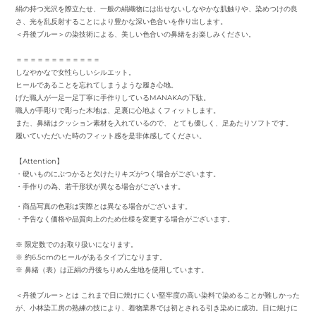
絹の持つ光沢を際立たせ、一般の絹織物には出せないしなやかな肌触りや、染めつけの良
さ、光を乱反射することにより豊かな深い色合いを作り出します。
＜丹後ブルー＞の染技術による、美しい色合いの鼻緒をお楽しみください。
＝＝＝＝＝＝＝＝＝＝＝＝
しなやかなで女性らしいシルエット。
ヒールであることを忘れてしまうような履き心地。
げた職人が一足一足丁寧に手作りしているMANAKAの下駄。
職人が手彫りで彫った木地は、足裏に心地よくフィットします。
また、鼻緒はクッション素材を入れているので、 とても優しく、足あたりソフトです。
履いていただいた時のフィット感を是非体感してください。
【Attention】
・硬いものにぶつかると欠けたりキズがつく場合がございます。
・手作りの為、若干形状が異なる場合がございます。
・商品写真の色彩は実際とは異なる場合がございます。
・予告なく価格や品質向上のため仕様を変更する場合がございます。
※ 限定数でのお取り扱いになります。
※ 約6.5cmのヒールがあるタイプになります。
※ 鼻緒（表）は正絹の丹後ちりめん生地を使用しています。
＜丹後ブルー＞とは これまで日に焼けにくい堅牢度の高い染料で染めることが難しかった
が、小林染工房の熟練の技により、着物業界では初とされる引き染めに成功。日に焼けに