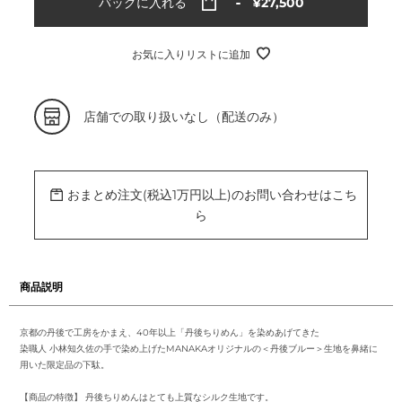
通
バッグに入れる
¥27,500
常
価
格
お気に入りリストに追加
カ
店舗での取り扱いなし（配送のみ）
ー
ト
に
商
品
を
おまとめ注文(税込1万円以上)のお問い合わせはこち
追
加
ら
す
る
商品説明
京都の丹後で工房をかまえ、40年以上「丹後ちりめん」を染めあげてきた
染職人 小林知久佐の手で染め上げたMANAKAオリジナルの＜丹後ブルー＞生地を鼻緒に
用いた限定品の下駄。
【商品の特徴】 丹後ちりめんはとても上質なシルク生地です。