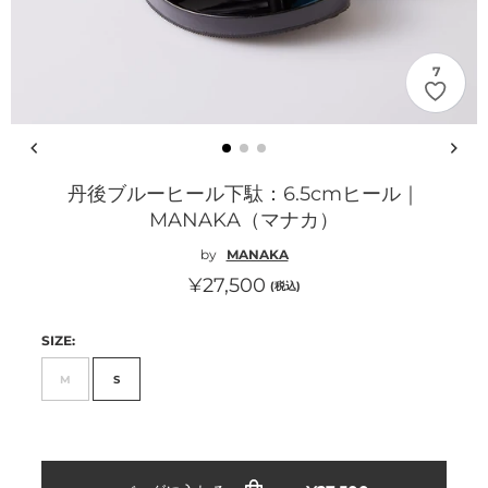
7
丹後ブルーヒール下駄：6.5cmヒール｜
MANAKA（マナカ）
by
MANAKA
通
¥27,500
(税込)
常
SIZE:
価
格
M
S