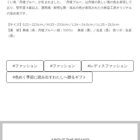
くい色「丹後ブルー」が生まれました。「丹後ブルー」は丹後の美しい海の色を表現して
おり、堅牢度４級以上、透明感・鮮明な艶・深みの色が表現された小林染工房オリジナル
の染め色です。
【サイズ】S:22～22.5cm／M:23～23.5cm／L:24～24.5cm／LL:25～25.5cm
【素 材】鼻緒（表：丹後ブルー／絹：100%） 鼻緒（裏）／合皮（黒） 前ツボ：合皮
（黒）
#ファッション
#ファッション
#レディスファッション
#色めく季節に踏み出すわたしへ贈るギフト
ABOUT THE BRAND