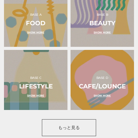
ー
ー
水
ピ
色
ン
BASE A
BASE B
｜
ク
FOOD
ｏ
BEAUTY
リ
ｋ
ボ
ｕ
ン
SHOW MORE
SHOW MORE
ｒ
｜
ｕ
ｏ
（オ
ｋ
ク
ｕ
ル）
ｒ
ｕ
（オ
ク
ル）
BASE C
BASE D
LIFESTYLE
CAFE/LOUNGE
SHOW MORE
SHOW MORE
もっと見る