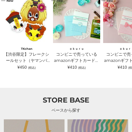
New
Few
Few
谷
ン
ン
限
ビ
ビ
定】
ニ
ニ
フ
で
で
レ
売
売
ー
っ
っ
ク
て
て
シ
い
い
ー
る
る
ル
amazon
amazon
セ
ギ
ギ
TKchan
ｏｋｕｒｕ
ｏｋｕｒ
ッ
フ
フ
【渋谷限定】フレークシ
コンビニで売っている
コンビニで売
ト
ト
ト
（ヤ
ールセット（ヤマンバ
カ
amazonギフトカードが
カ
amazonギフ
マ
ー
ー
TKchan）｜TKchan（テ
入るラッピングカードホ
入るラッピン
通
通
通
¥450
¥410
¥410
(税込)
(税込)
(税
ン
ド
ド
常
常
常
ィーケーチャン）
ルダー 水色｜ｏｋｕｒ
ルダー ピン
バ
が
が
価
価
価
TKchan）
入
入
ｕ（オクル）
ｏｋｕｒｕ（
格
格
格
｜
る
る
TKchan（テ
ラ
ラ
ィ
ッ
ッ
ー
ピ
ピ
STORE BASE
ケ
ン
ン
ー
グ
グ
チ
カ
カ
ベースから探す
ャ
ー
ー
ン）
ド
ド
ホ
ホ
ル
ル
ダ
ダ