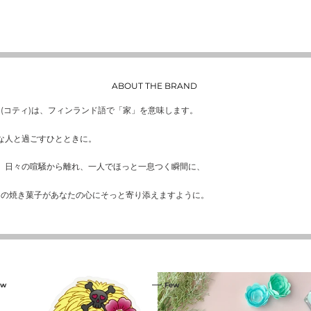
ABOUT THE BRAND
TI(コティ)は、フィンランド語で「家」を意味します。
な人と過ごすひとときに。
、日々の喧騒から離れ、一人でほっと一息つく瞬間に、
TIの焼き菓子があなたの心にそっと寄り添えますように。
コ
ew
Few
ン
ビ