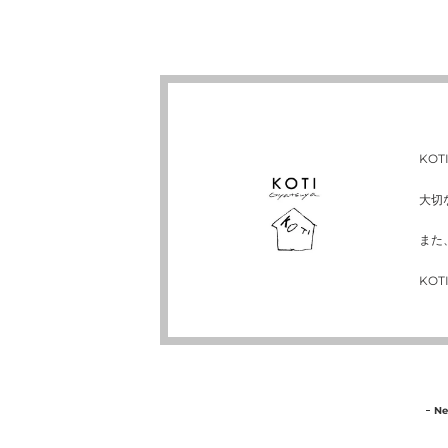
KO
大切
また
KO
【渋
コ
New
F
谷
ン
限
ビ