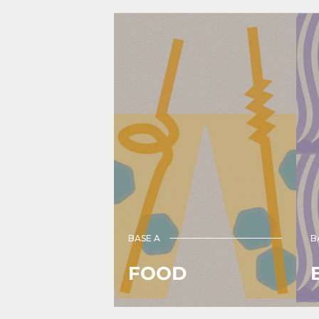
ケ
ン
ー
グ
チ
カ
ャ
ー
ン）
ド
ホ
ル
ダ
水
色
｜
ｏ
ｋ
ｕ
BASE A
B
ｒ
ｕ
FOOD
（
ク
ル