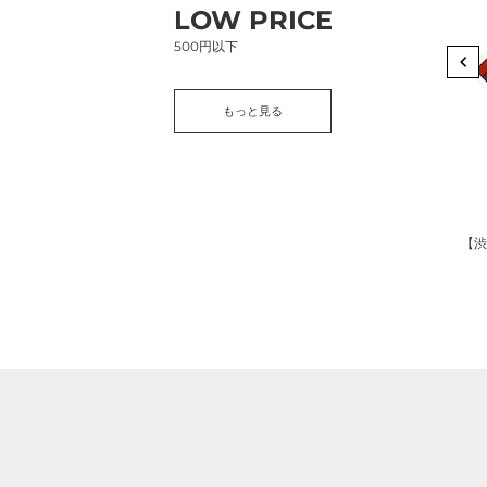
LOW PRICE
定】
ニ
フ
で
500円以下
レ
売
ー
っ
もっと見る
ク
て
シ
い
ー
る
ル
am
s（ド
セ
ギ
Dropouts
TKchan
ッ
フ
ードホルダー｜ｏｋｕｒｕ（オクル）
A5【ちりん】｜Dropouts（ドロップアウツ）
【渋谷限定】フレークシールセット（ヤマンバTKch
コ
ト
ト
通
通
¥500
¥450
(税込)
(税込)
（ヤ
カ
常
常
価
価
マ
ー
格
格
ン
ド
バ
が
TKchan）
入
｜
る
TKchan（テ
ラ
ィ
ッ
ー
ピ