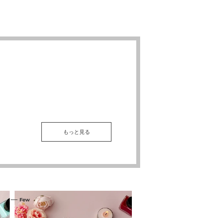
もっと見る
コ
コ
Few
Few
ン
ン
ビ
ビ