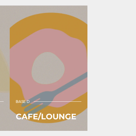
ン
ン
グ
グ
カ
カ
ー
ー
ド
ド
ホ
ホ
ル
ル
ダ
ダ
ー
ー
グ
蹄
レ
鉄
ン
｜
チ
ｏ
ェ
ｋ
ッ
ｕ
BASE D
ク
ｒ
｜
ｕ
CAFE/LOUNGE
ｏ
（オ
ｋ
ク
ｕ
ル）