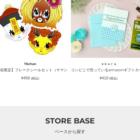
ニ
で
売
っ
て
い
る
azon
amazon
ギ
ｏｋｕｒｕ
ｏｋｕｒｕ
フ
an）｜TKchan（ティーケーチャン）
ンビニで売っているamazonギフトカードが入るラッピングカードホルダー 水色
コンビニで売っているamazonギフ
ト
通
通
¥410
¥410
(税込)
(税込)
カ
常
常
価
価
ー
格
格
ド
が
入
る
STORE BASE
ラ
ッ
ベースから探す
ピ