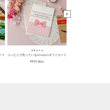
ニ
ニ
で
で
売
売
っ
っ
て
て
い
い
る
る
amazon
amazon
ギ
ギ
ｏｋｕｒｕ
ｏｋｕｒｕ
フ
フ
｜ｏｋｕｒｕ（オクル）
トカードが入るラッピングカードホルダー ピンクリボン｜ｏｋｕｒｕ（オクル）
コンビニで売っているamazonギフトカードが入るラッピングカードホル
コンビニで売っているamaz
ト
ト
通
通
¥410
¥410
(税込)
(税込)
カ
カ
常
常
価
価
ー
ー
格
格
ド
ド
が
が
入
入
る
る
ラ
ラ
ッ
ッ
ピ
ピ