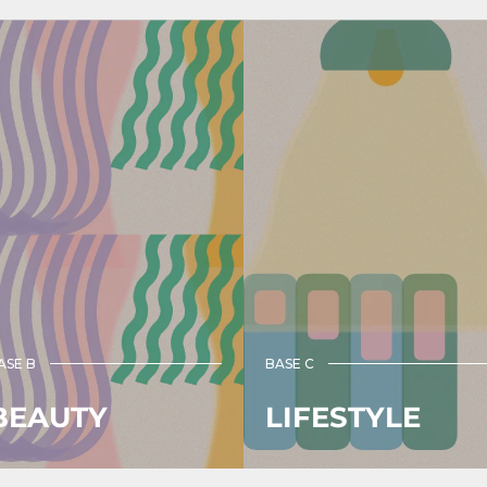
ン
グ
カ
ー
ド
ホ
ル
ダ
ー
ー
ピ
ン
ク
リ
ボ
ン
ASE B
BASE C
｜
ｏ
BEAUTY
LIFESTYLE
オ
ｋ
ｕ
）
ｒ