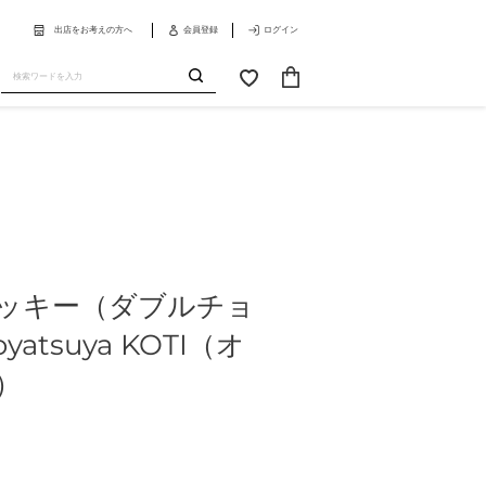
出店をお考えの方へ
会員登録
ログイン
カ
お
ー
気
送
ト
に
信
入
り
ッキー（ダブルチョ
atsuya KOTI（オ
）