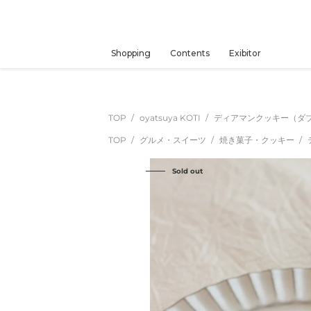
コ
ン
テ
ン
Shopping
Contents
Exibitor
ツ
に
ス
キ
TOP
oyatsuya KOTI
ディアマンクッキー（ダブル
ッ
TOP
グルメ・スイーツ
焼き菓子・クッキー
プ
す
Sold out
る