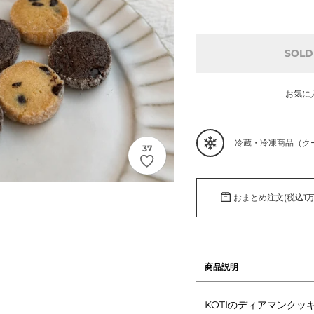
常
価
格
SOLD
お気に
カ
冷蔵・冷凍商品（ク
37
ー
ト
に
商
おまとめ注文(税込1
品
を
追
加
商品説明
す
る
KOTIのディアマンクッ