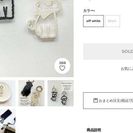
常
カラー:
価
off white
black
格
SOL
288
お気に
カ
ー
ト
おまとめ注文(税込1
に
商
品
を
商品説明
追