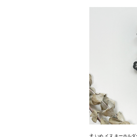
犬 いぬ イヌ キーホル