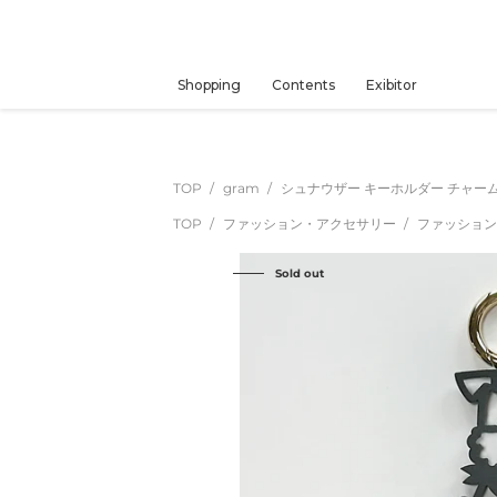
コ
ン
テ
ン
Shopping
Contents
Exibitor
ツ
に
ス
キ
TOP
gram
シュナウザー キーホルダー チャーム
ッ
TOP
ファッション・アクセサリー
ファッショ
プ
す
Sold out
る