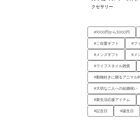
クセサリー
#1000円から3000円
#ご自愛ギフト
#フ
#メンズギフト
#メ
#ライフスタイル雑貨
#動物好きに贈るアニマル
#大切な二人への結婚祝い
#新生活応援アイテム
#記念日
#誕生日