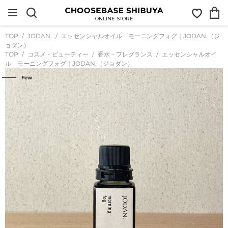
コ
お
カ
ン
気
ー
テ
ONLINE STORE
に
ト
ン
入
ツ
TOP
JODAN.
エッセンシャルオイル モーニングフォグ｜JODAN.（ジ
り
に
ョダン）
ス
TOP
コスメ・ビューティー
香水・フレグランス
エッセンシャルオイ
キ
ル モーニングフォグ｜JODAN.（ジョダン）
ッ
プ
Few
す
る