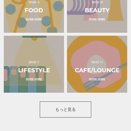
BASE A
BASE B
｜
ク
ン
ｏ
FOOD
リ
BEAUTY
チ
ｋ
ボ
ェ
ｕ
ン
ッ
SHOW MORE
SHOW MORE
ｒ
｜
ク
ｕ
ｏ
｜
（オ
ｋ
ｏ
ク
ｕ
ｋ
ル）
ｒ
ｕ
ｕ
ｒ
（オ
ｕ
ク
（オ
ル）
ク
ル）
BASE C
BASE D
LIFESTYLE
CAFE/LOUNGE
SHOW MORE
SHOW MORE
もっと見る