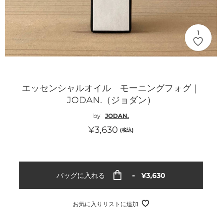
1
エッセンシャルオイル モーニングフォグ｜
JODAN.（ジョダン）
by
JODAN.
通
¥3,630
(税込)
常
価
格
通
バッグに入れる
¥3,630
常
価
格
お気に入りリストに追加