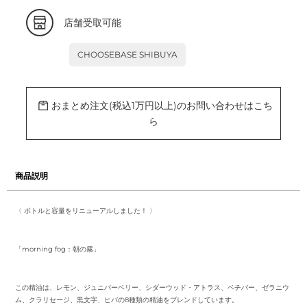
カ
店舗受取可能
ー
ト
に
CHOOSEBASE SHIBUYA
商
品
を
追
加
おまとめ注文(税込1万円以上)のお問い合わせはこち
す
る
ら
商品説明
〈 ボトルと容量をリニューアルしました！ 〉
「morning fog：朝の霧」
この精油は、レモン、ジュニパーベリー、シダーウッド・アトラス、ベチバー、ゼラニウ
ム、クラリセージ、黒文字、ヒバの8種類の精油をブレンドしています。