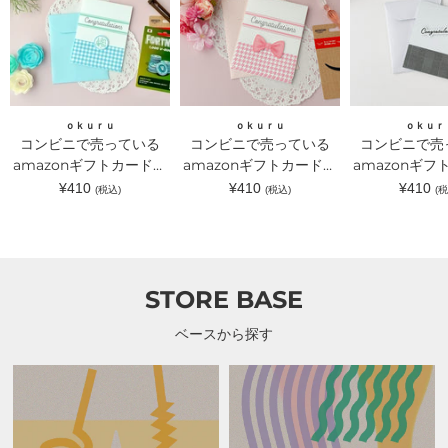
で
で
で
売
売
売
っ
っ
っ
て
て
て
い
い
い
る
る
る
amazon
amazon
amazon
ギ
ギ
ギ
ｏｋｕｒｕ
ｏｋｕｒｕ
ｏｋｕｒ
フ
フ
フ
コンビニで売っている
コンビニで売っている
コンビニで売
ト
ト
ト
カ
amazonギフトカードが
カ
amazonギフトカードが
カ
amazonギフ
ー
ー
ー
入るラッピングカードホ
入るラッピングカードホ
入るラッピン
通
通
通
¥410
¥410
¥410
(税込)
(税込)
(税
ド
ド
ド
常
常
常
ルダー 水色｜ｏｋｕｒ
ルダー ピンクリボン｜
ルダー グレ
が
が
が
価
価
価
入
入
入
ｕ（オクル）
ｏｋｕｒｕ（オクル）
｜ｏｋｕｒｕ
格
格
格
る
る
る
ラ
ラ
ラ
ッ
ッ
ッ
ピ
ピ
ピ
STORE BASE
ン
ン
ン
グ
グ
グ
カ
カ
カ
ベースから探す
ー
ー
ー
ド
ド
ド
ホ
ホ
ホ
ル
ル
ル
ダ
ダ
ダ
ー
ー
ー
水
ピ
グ
色
ン
レ