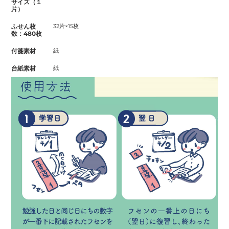
サイズ（１
片）
ふせん枚
32片×15枚
数：480枚
付箋素材
紙
台紙素材
紙