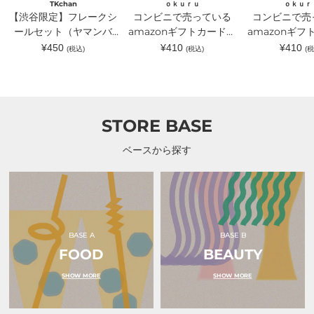
TKchan
ｏｋｕｒｕ
ｏｋｕｒ
ッ
フ
フ
【渋谷限定】フレークシ
コンビニで売っている
コンビニで売
ト
ト
ト
（ヤ
ールセット（ヤマンバ
カ
amazonギフトカードが
カ
amazonギフ
マ
ー
ー
TKchan）｜TKchan（テ
入るラッピングカードホ
入るラッピン
通
通
通
¥450
¥410
¥410
(税込)
(税込)
(税
ン
ド
ド
常
常
常
ィーケーチャン）
ルダー 水色｜ｏｋｕｒ
ルダー ピン
バ
が
が
価
価
価
TKchan）
入
入
ｕ（オクル）
ｏｋｕｒｕ（
格
格
格
｜
る
る
TKchan（テ
ラ
ラ
ィ
ッ
ッ
ー
ピ
ピ
STORE BASE
ケ
ン
ン
ー
グ
グ
チ
カ
カ
ベースから探す
ャ
ー
ー
ン）
ド
ド
ホ
ホ
ル
ル
ダ
ダ
ー
ー
水
ピ
色
ン
BASE A
BASE B
｜
ク
FOOD
ｏ
BEAUTY
リ
ｋ
ボ
ｕ
ン
SHOW MORE
SHOW MORE
ｒ
｜
ｕ
ｏ
（オ
ｋ
ク
ｕ