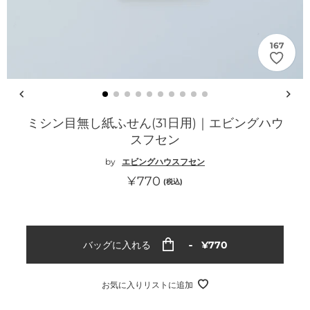
167
ミシン目無し紙ふせん(31日用)｜エビングハウ
スフセン
by
エビングハウスフセン
通
¥770
(税込)
常
価
格
通
バッグに入れる
¥770
常
価
格
お気に入りリストに追加