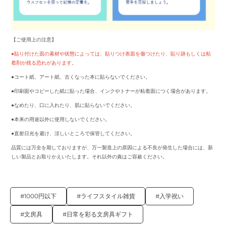
【ご使用上の注意】
●貼り付けた面の素材や状態によっては、貼りつけ表面を傷つけたり、貼り跡もしくは粘
着剤が残る恐れがあります。
●コート紙、アート紙、古くなった本に貼らないでください。
●印刷面やコピーした紙に貼った場合、インクやトナーが粘着面につく場合があります。
●なめたり、口に入れたり、肌に貼らないでください。
●本来の用途以外に使用しないでください。
●直射日光を避け、涼しいところで保管してください。
品質には万全を期しておりますが、万一製造上の原因による不良が発生した場合には、新
しい製品とお取りかえいたします。それ以外の責はご容赦ください。
#1000円以下
#ライフスタイル雑貨
#入学祝い
#文房具
#日常を彩る文房具ギフト