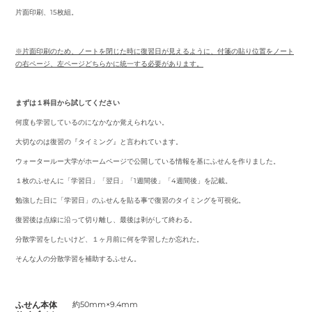
片面印刷、15枚組。
※片面印刷のため、ノートを閉じた時に復習日が見えるように、付箋の貼り位置をノート
の右ページ、左ページどちらかに統一する必要があります。
まずは１科目から試してください
何度も学習しているのになかなか覚えられない。
大切なのは復習の『タイミング』と言われています。
ウォータールー大学がホームページで公開している情報を基にふせんを作りました。
１枚のふせんに「学習日」「翌日」「1週間後」「4週間後」を記載。
勉強した日に「学習日」のふせんを貼る事で復習のタイミングを可視化。
復習後は点線に沿って切り離し、最後は剥がして終わる。
分散学習をしたいけど、１ヶ月前に何を学習したか忘れた。
そんな人の分散学習を補助するふせん。
ふせん本体
約50mm×9.4mm