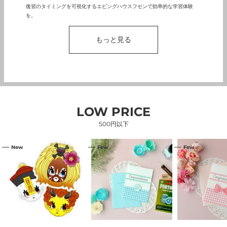
復習のタイミングを可視化するエビングハウスフセンで効率的な学習体験
を。
もっと見る
LOW PRICE
500円以下
【渋
コ
コ
New
Few
Few
谷
ン
ン
限
ビ
ビ
定】
ニ
ニ
フ
で
で
レ
売
売
ー
っ
っ
ク
て
て
シ
い
い
ー
る
る
ル
amazon
amazon
セ
ギ
ギ