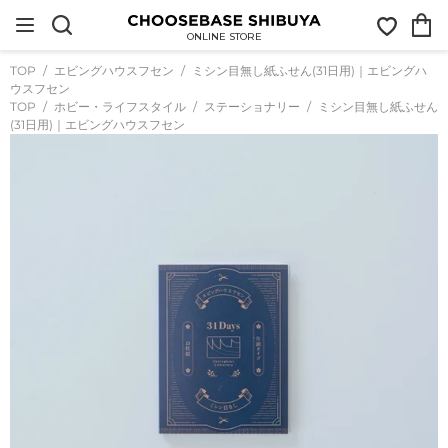
コ
お
カ
ン
気
ー
テ
ONLINE STORE
に
ト
ン
入
ツ
TOP
エビングハウスフセン
ミシン目無し紙ふせん(31日用)｜エビングハ
り
に
ウスフセン
ス
TOP
ホビー・ライフスタイル
ステーショナリー
ミシン目無し紙ふせん
キ
(31日用)｜エビングハウスフセン
ッ
プ
す
る