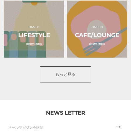
ル）
ｒ
ｕ
（オ
ク
ル）
BASE C
BASE D
LIFESTYLE
CAFE/LOUNGE
SHOW MORE
SHOW MORE
もっと見る
NEWS LETTER