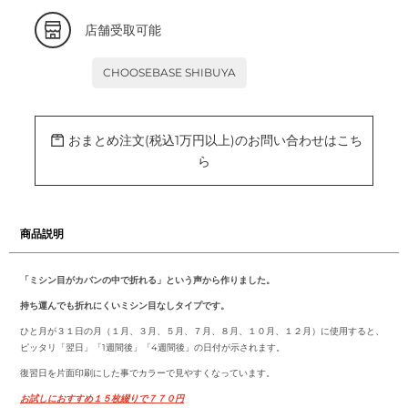
カ
店舗受取可能
ー
ト
に
CHOOSEBASE SHIBUYA
商
品
を
追
加
おまとめ注文(税込1万円以上)のお問い合わせはこち
す
る
ら
商品説明
「ミシン目がカバンの中で折れる」という声から作りました。
持ち運んでも折れにくいミシン目なしタイプです。
ひと月が３１日の月（１月、３月、５月、７月、８月、１０月、１２月）に使用すると、
ピッタリ「翌日」「1週間後」「4週間後」の日付が示されます。
復習日を片面印刷にした事でカラーで見やすくなっています。
お試しにおすすめ１５枚綴りで７７０円