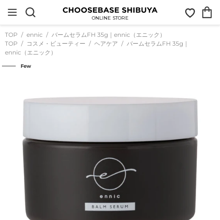
コ
お
カ
ン
気
ー
テ
ONLINE STORE
に
ト
ン
入
ツ
TOP
ennic
バームセラムFH 35g｜ennic（エニック）
り
に
TOP
コスメ・ビューティー
ヘアケア
バームセラムFH 35g｜
ス
ennic（エニック）
キ
ッ
Few
プ
す
る