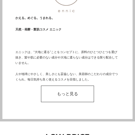
かえる。めぐる。うまれる。
天然・発酵・髪肌コスメ エニック
エニックは、“大地に還る”ことをコンセプトに、原料のひとつひとつを選び
抜き、髪や肌に必要のない成分や大地に還らない成分はできる限り配合して
いません。
人や地球にやさしく、美しさにも妥協しない、美容師のこだわりの成分でつ
くられ、毎日気持ち良く使えるコスメを目指しました。
もっと見る