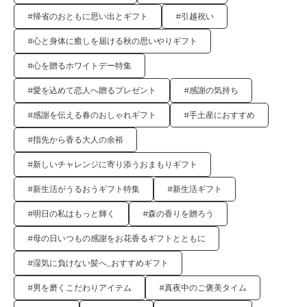
#帰省のおともに思い出とギフト
#引越祝い
#心と身体に癒しを届ける秋の思いやりギフト
#心を贈るホワイトデー特集
#愛を込めて恋人へ贈るプレゼント
#感謝の気持ち
#感謝を伝える春のおしゃれギフト
#手土産におすすめ
#指先から香る大人の余裕
#新しいチャレンジに寄り添うおまもりギフト
#新生活がうるおうギフト特集
#新生活ギフト
#明日の私はもっと輝く
#森の香りを贈ろう
#母の日いつもの感謝をお花香るギフトとともに
#湿気に負けない髪へ_おすすめギフト
#男を磨くこだわりアイテム
#真夜中のご褒美タイム