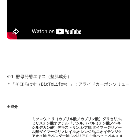
※1 酵母発酵エキス（整肌成分）
＊「そほろはす（BioToLife®）」：アライドカーボンソリュー
全成分
ミツロウ,トリ（カプリル酸／カプリン酸）グリセリル,
ミリスチン酸オクチルドデシル,（パルミチン酸／ヘキ
シルデカン酸）デキストリン,シア脂,ダイマージリノー
ル酸ダイマージリノレイル,オレンジ油,ニオイテンジク
アオイ油,ラベンダー油,シベリアモミ油,ジュニペルスメ