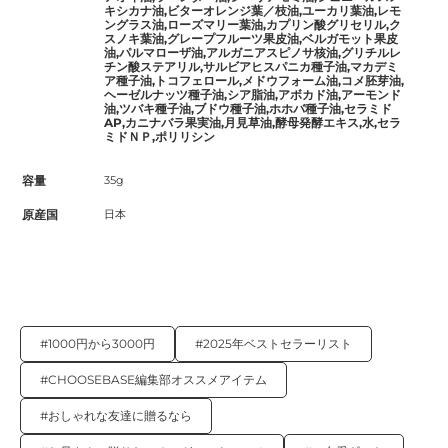
キシカナ油,ビターオレンジ葉／枝油,ユーカリ葉油,レモ
ングラス油,ローズマリー葉油,カプリン酸グリセリル,ク
スノキ葉油,グレープフルーツ果皮油,ベルガモット果皮
油,パルマローザ油,アルガニアスピノサ核油,グリチルレ
チン酸ステアリル,サルビアヒスパニカ種子油,マカデミ
ア種子油,トコフェロール,メドウフォーム油,コメ胚芽油,
ヘーゼルナッツ種子油,シア脂油,アボカド油,アーモンド
油,ツバキ種子油,ブドウ種子油,ホホバ種子油,セラミド
AP,カニナバラ果実油,月見草油,酵母発酵エキス,水,セラ
ミドＮＰ,ポリリシン
容量
35g
原産国
日本
#1000円から3000円
#2025年ベストセラーリスト
#CHOOSEBASE編集部オススメアイテム
#おしゃれな友達に贈るなら