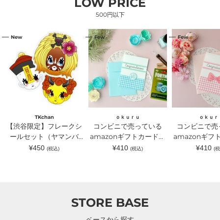
LOW PRICE
500円以下
【渋
コ
コ
New
Few
Few
谷
ン
ン
限
ビ
ビ
定】
ニ
ニ
フ
で
で
レ
売
売
ー
っ
っ
ク
て
て
シ
い
い
ー
る
る
ル
amazon
amazon
セ
ギ
ギ
TKchan
ｏｋｕｒｕ
ｏｋｕｒ
ッ
フ
フ
【渋谷限定】フレークシ
コンビニで売っている
コンビニで売
ト
ト
ト
（ヤ
ールセット（ヤマンバ
カ
amazonギフトカードが
カ
amazonギフ
マ
ー
ー
TKchan）｜TKchan（テ
入るラッピングカードホ
入るラッピン
通
通
通
¥450
¥410
¥410
(税込)
(税込)
(税
ン
ド
ド
常
常
常
ィーケーチャン）
ルダー 水色｜ｏｋｕｒ
ルダー ピン
バ
が
が
価
価
価
TKchan）
入
入
ｕ（オクル）
ｏｋｕｒｕ（
格
格
格
｜
る
る
TKchan（テ
ラ
ラ
ィ
ッ
ッ
ー
ピ
ピ
STORE BASE
ケ
ン
ン
ー
グ
グ
チ
カ
カ
ベースから探す