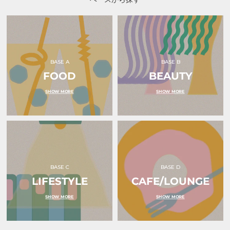
ャ
ー
ー
ン）
ド
ド
ホ
ホ
ル
ル
ダ
ダ
ー
ー
水
ピ
色
ン
BASE A
BASE B
｜
ク
FOOD
ｏ
BEAUTY
リ
ｋ
ボ
ｕ
ン
SHOW MORE
SHOW MORE
ｒ
｜
ｕ
ｏ
（オ
ｋ
ク
ｕ
ル）
ｒ
ｕ
（オ
ク
ル）
BASE C
BASE D
LIFESTYLE
CAFE/LOUNGE
SHOW MORE
SHOW MORE