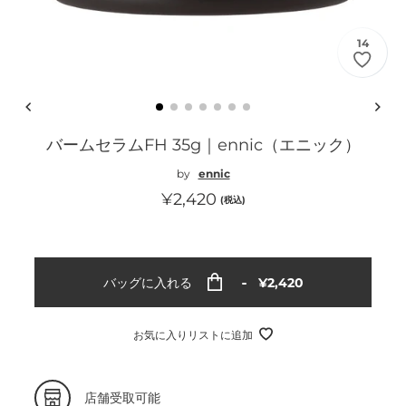
14
バームセラムFH 35g｜ennic（エニック）
by
ennic
通
¥2,420
(税込)
常
価
格
通
バッグに入れる
¥2,420
常
価
格
お気に入りリストに追加
カ
店舗受取可能
ー