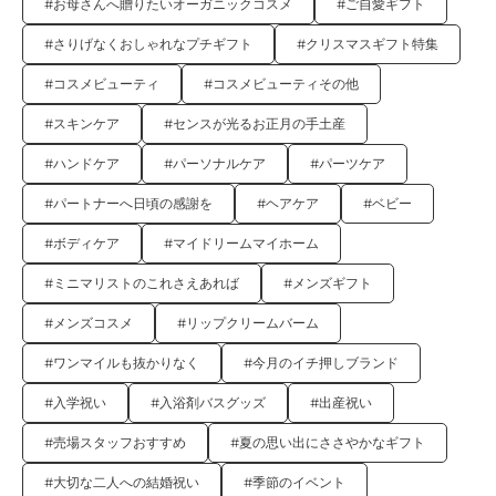
#お母さんへ贈りたいオーガニックコスメ
#ご自愛ギフト
#さりげなくおしゃれなプチギフト
#クリスマスギフト特集
#コスメビューティ
#コスメビューティその他
#スキンケア
#センスが光るお正月の手土産
#ハンドケア
#パーソナルケア
#パーツケア
#パートナーへ日頃の感謝を
#ヘアケア
#ベビー
#ボディケア
#マイドリームマイホーム
#ミニマリストのこれさえあれば
#メンズギフト
#メンズコスメ
#リップクリームバーム
#ワンマイルも抜かりなく
#今月のイチ押しブランド
#入学祝い
#入浴剤バスグッズ
#出産祝い
#売場スタッフおすすめ
#夏の思い出にささやかなギフト
#大切な二人への結婚祝い
#季節のイベント