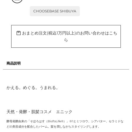
ト
に
CHOOSEBASE SHIBUYA
商
品
を
追
加
おまとめ注文(税込1万円以上)のお問い合わせはこち
す
る
ら
商品説明
かえる。めぐる。うまれる。
天然・発酵・肌髪コスメ エニック
酵母発酵由来の「そほろはす（BioToLife®）」※1とミツロウ、シアバター、セラミドな
どの美容成分を配合したバーム。髪を潤しながらスタイリングします。