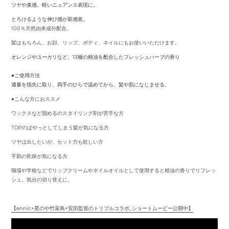
ツヤや束感、軽いニュアンス表現に。
とろけるような伸び感が新感覚。
100％天然由来成分配合。
髪はもちろん、お顔、リップ、ボディ、ネイルにもお使いいただけます。
オレンジやユーカリなど、13種の精油を配合したフレッシュハーブの香り
●ご使用方法
適量を指先に取り、両手のひらで温めてから、髪や肌になじませる。
●こんな方におススメ
ワックスなど固めるのスタイリング剤が苦手な方
TOPのぱやっとしてしまう髪が気になる方
ツヤは出したいが、セット力も欲しい方
手肌の乾燥が気になる方
職場や学校などでリップクリームやネイルオイルとして使用すると精油の香りでリフレッ
シュ。気分の切り替えに。
【ennic×星のや竹富島×安田監督のトリプルコラボ_ショートムービー公開中】