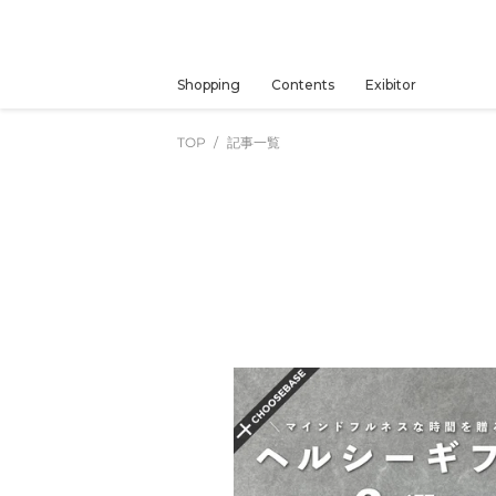
コ
ン
テ
ン
Shopping
Contents
Exibitor
ツ
に
TOP
記事一覧
ス
キ
ッ
プ
す
る