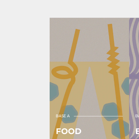
BASE A
B
FOOD