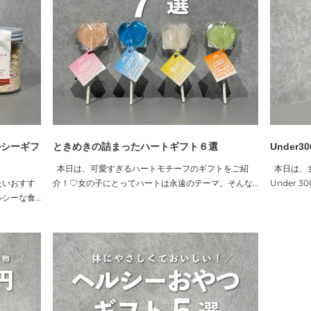
ルシーギフ
ときめきの詰まったハートギフト６選
Under
本日は、可愛すぎるハートモチーフのギフトをご紹
本日は、
たいおすす
介！♡女の子にとってハートは永遠のテーマ。そんな
Under
ルシーな食
ハートモチーフのアイテムは、友達へのギフトにも最
友達への
、意識の高
適です。大人の女心をくすぐるアクセサリーやお菓子
スメやフー
を集めまし
など、誕生日ギフトや感謝の気持ちを込めて、ハート
るシャワ
への気遣い
にまつわるギフトを贈ってみませんか？可愛いハート
豊かなオリ
スを大切な
モチ...