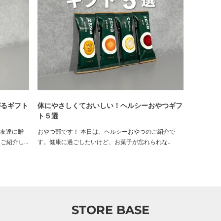
がるギフト
体にやさしくておいしい！ヘルシーおやつギフ
ト５選
女友達に贈
おやつ部です！ 本日は、ヘルシーおやつのご紹介で
をご紹介し
す。健康に過ごしたいけど、お菓子が忘れられな
カハニーや
い...！なんてこと、よくありますよね。 そんな方にご
イ トリー
紹介したい、体にやさしいおやつをピックアップしま
ピーになるフ
した！ ご自身用はもちろんのこと、健康に過ごしてほ
しい大切な方へのギフトにもぴったりです！ ギルト
フ...
STORE BASE