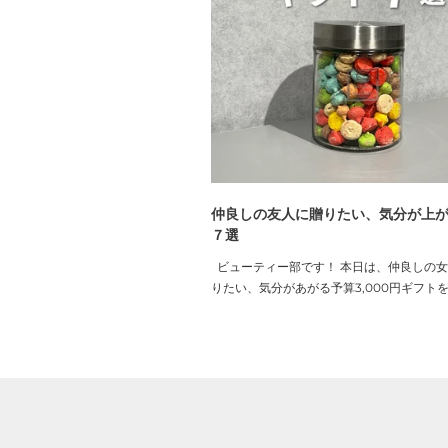
仲良しの友人に贈りたい、気分が上
７選
ビューティー部です！ 本日は、仲良しの
りたい、気分があがる予算3,000円ギフト
ます。 島の恵みが贅沢に凝縮された生マヌ
枕元に置いておきたい一人二役のリップ＆ア
トメントエッセンスなど..使っていてハッ
ードやビューティーアイテムをPICK ...