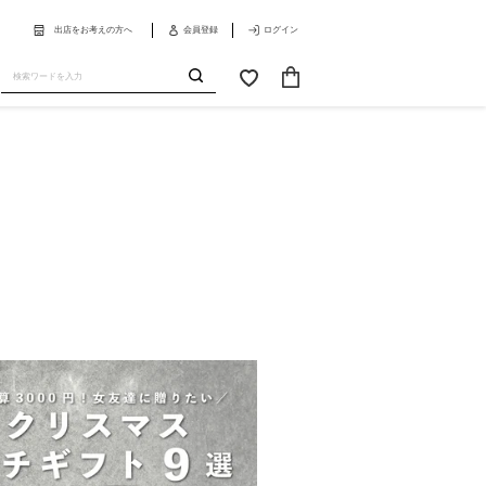
出店をお考えの方へ
会員登録
ログイン
カ
お
ー
気
送
ト
に
信
入
り